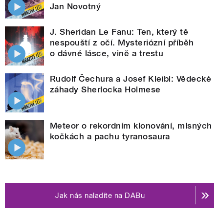
Jan Novotný
J. Sheridan Le Fanu: Ten, který tě
nespouští z očí. Mysteriózní příběh
o dávné lásce, vině a trestu
Rudolf Čechura a Josef Kleibl: Vědecké
záhady Sherlocka Holmese
Meteor o rekordním klonování, mlsných
kočkách a pachu tyranosaura
Jak nás naladíte na DABu