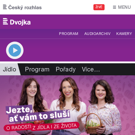
Přejít k hlavnímu obsahu
MENU
ŽIVĚ
PROGRAM
AUDIOARCHIV
KAMERY
Jídlo
Program
Pořady
Více
…