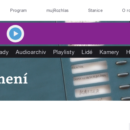
Program
mujRozhlas
Stanice
O r
ady
Audioarchiv
Playlisty
Lidé
Kamery
H