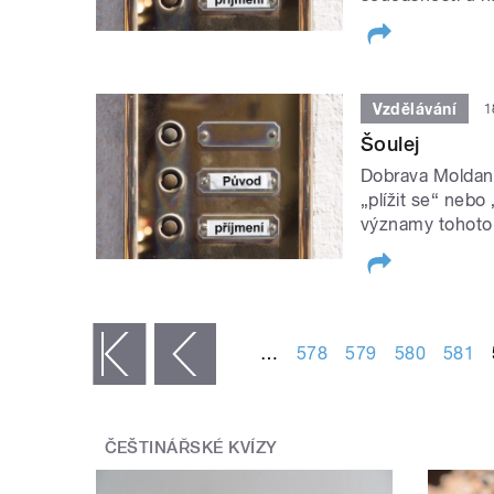
Vzdělávání
1
Šoulej
Dobrava Moldanov
„plížit se“ nebo
významy tohoto 
STRÁNKY
…
578
579
580
581
« první
‹ předchozí
ČEŠTINÁŘSKÉ KVÍZY