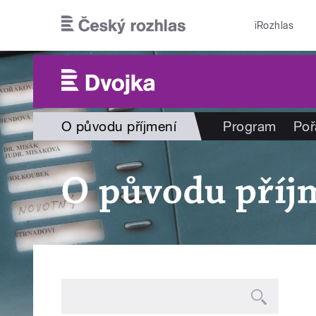
Přejít k hlavnímu obsahu
iRozhlas
O původu příjmení
Program
Poř