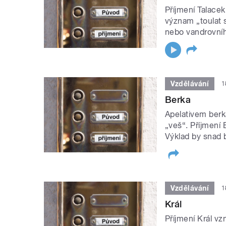
Příjmení Talacek
význam „toulat s
nebo vandrovního
Vzdělávání
1
Berka
Apelativem berk
„veš“. Příjmení
Výklad by snad 
Vzdělávání
1
Král
Příjmení Král vz