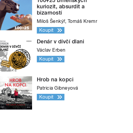
100+25 brněnských
kuriozit, absurdit a
bizarností
Miloš Šenkýř, Tomáš Kremr
Koupit
Denár v dívčí dlani
Václav Erben
Koupit
Hrob na kopci
Patricia Gibneyová
Koupit