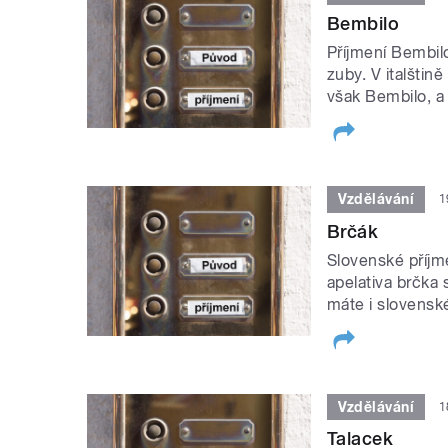
Bembilo
Příjmení Bembilo
zuby. V italštin
však Bembilo, a 
Vzdělávání
1
Brčák
Slovenské příjm
apelativa brčka
máte i slovensk
Vzdělávání
1
Talacek