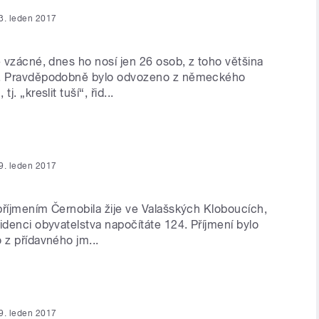
3. leden 2017
e vzácné, dnes ho nosí jen 26 osob, z toho většina
ě. Pravděpodobně bylo odvozeno z německého
j. „kreslit tuší“, řid...
9. leden 2017
příjmením Černobila žije ve Valašských Kloboucích,
idenci obyvatelstva napočítáte 124. Příjmení bylo
 z přídavného jm...
9. leden 2017