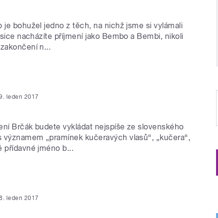
 je bohužel jedno z těch, na nichž jsme si vylámali
ě sice nacházíte příjmení jako Bembo a Bembi, nikoli
zakončení n...
9. leden 2017
ení Brčák budete vykládat nejspíše ze slovenského
 s významem „pramínek kučeravých vlasů“, „kučera“,
é přídavné jméno b...
8. leden 2017