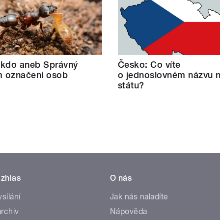
 kdo aneb Správný
Česko: Co víte
 označení osob
o jednoslovném názvu 
státu?
zhlas
O nás
ysílání
Jak nás naladíte
rchiv
Nápověda