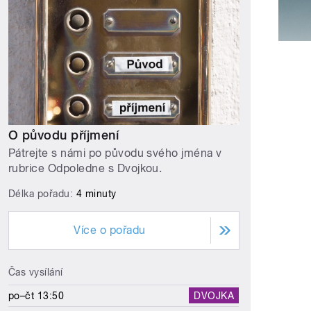
O původu příjmení
Pátrejte s námi po původu svého jména v
rubrice Odpoledne s Dvojkou.
Délka pořadu:
4 minuty
Více o pořadu
Čas vysílání
po–čt 13:50
DVOJKA