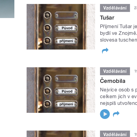
Vzdělávání
2
Tušar
Příjmení Tušar j
bydlí ve Znojm
slovesa tuschen, t
Vzdělávání
1
Černobila
Nejvíce osob s 
celkem jich v ev
nejspíš utvořeno
Vzdělávání
1