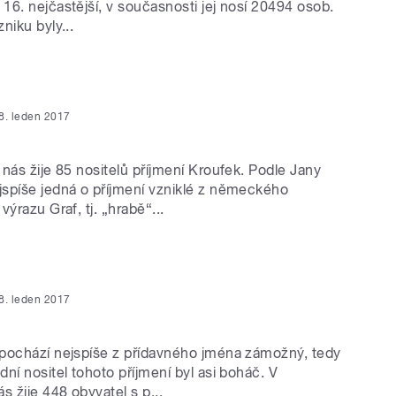
6. nejčastější, v současnosti jej nosí 20494 osob.
niku byly...
8. leden 2017
nás žije 85 nositelů příjmení Kroufek. Podle Jany
spíše jedná o příjmení vzniklé z německého
výrazu Graf, tj. „hrabě“...
8. leden 2017
pochází nejspíše z přídavného jména zámožný, tedy
ní nositel tohoto příjmení byl asi boháč. V
s žije 448 obyvatel s p...