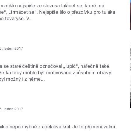
 vzniklo nejspíše ze slovesa talácet se, které má
e“, „trmácet se“. Nejspíše šlo o přezdívku pro tuláka
 tovaryše. V...
8. leden 2017
a se staré češtině označoval „lupič“, nářečně také
 Berka tedy mohlo být motivováno způsobem obživy.
byl možný i z něme...
8. leden 2017
niklo nepochybně z apelativa král. Je to příjmení velmi