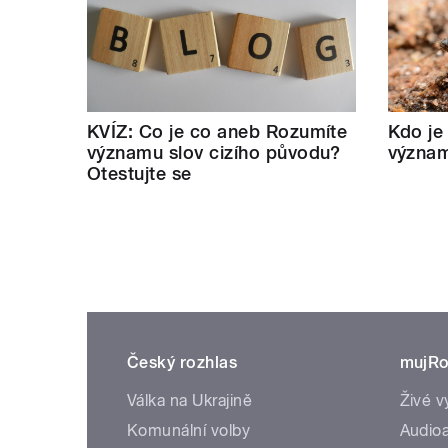
KVÍZ: Co je co aneb Rozumíte
Kdo je
významu slov cizího původu?
význam
Otestujte se
Český rozhlas
mujRo
Válka na Ukrajině
Živé v
Komunální volby
Audioa