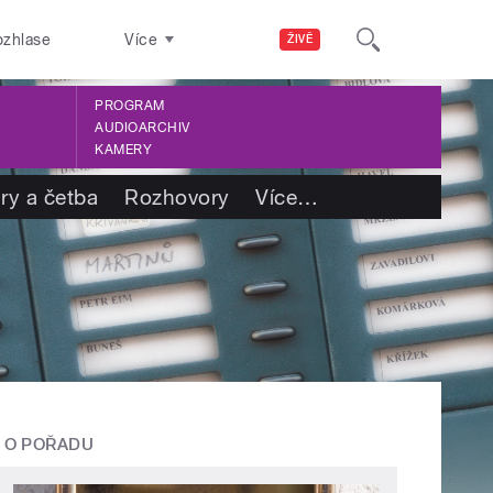
ozhlase
Více
ŽIVĚ
PROGRAM
AUDIOARCHIV
KAMERY
ry a četba
Rozhovory
Více
…
O POŘADU