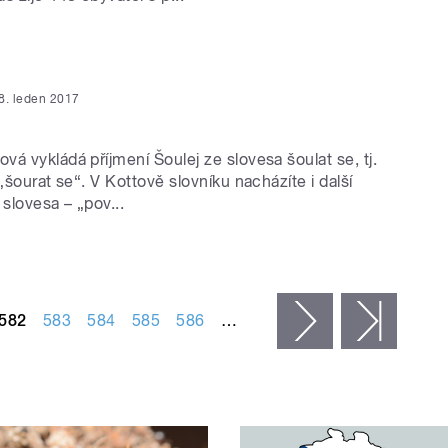
8. leden 2017
á vykládá příjmení Šoulej ze slovesa šoulat se, tj.
 „šourat se“. V Kottově slovníku nacházíte i další
slovesa – „pov...
582
583
584
585
586
…
následující ›
posled