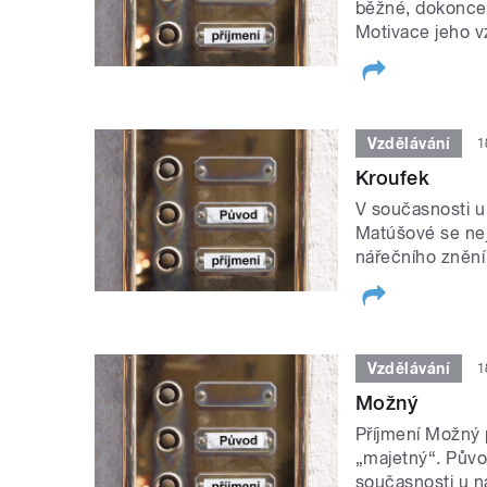
běžné, dokonce 1
Motivace jeho vz
Vzdělávání
1
Kroufek
V současnosti u 
Matúšové se nej
nářečního znění 
Vzdělávání
1
Možný
Příjmení Možný 
„majetný“. Původ
současnosti u ná