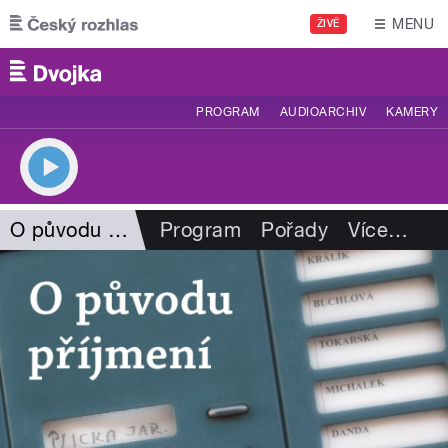
Přejít k hlavnímu obsahu
MENU
ŽIVĚ
PROGRAM
AUDIOARCHIV
KAMERY
O původu příjmení
Program
Pořady
Více
…