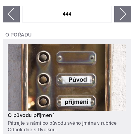
STRÁNKY
444
n
zí
O POŘADU
O původu příjmení
Pátrejte s námi po původu svého jména v rubrice
Odpoledne s Dvojkou.