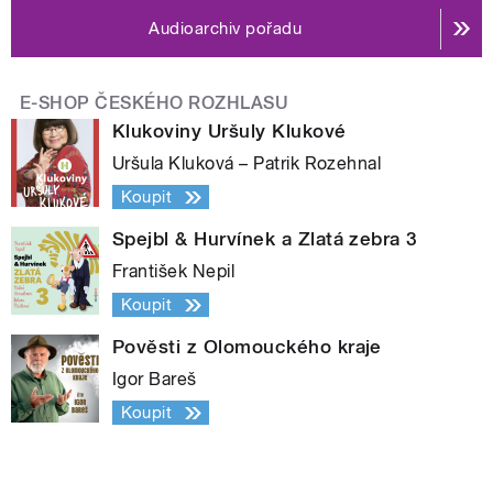
Audioarchiv pořadu
E-SHOP ČESKÉHO ROZHLASU
Klukoviny Uršuly Klukové
Uršula Kluková – Patrik Rozehnal
Koupit
Spejbl & Hurvínek a Zlatá zebra 3
František Nepil
Koupit
Pověsti z Olomouckého kraje
Igor Bareš
Koupit