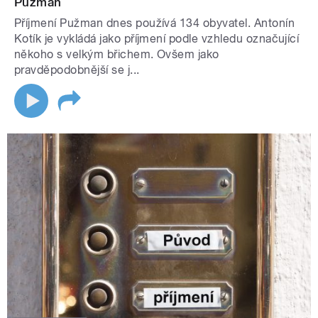
Pužman
Příjmení Pužman dnes používá 134 obyvatel. Antonín
Kotík je vykládá jako příjmení podle vzhledu označující
někoho s velkým břichem. Ovšem jako
pravděpodobnější se j...