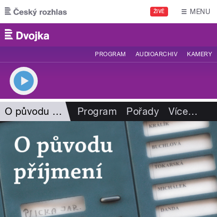
Přejít k hlavnímu obsahu
MENU
ŽIVĚ
PROGRAM
AUDIOARCHIV
KAMERY
O původu příjmení
Program
Pořady
Více
…