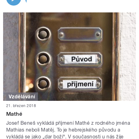
Vzdělávání
21. březen 2018
Mathé
Josef Beneš vykládá příjmení Mathé z rodného jména
Mathias neboli Matěj. To je hebrejského původu a
vykládá se jako „dar boží“. V současnosti u nás žije