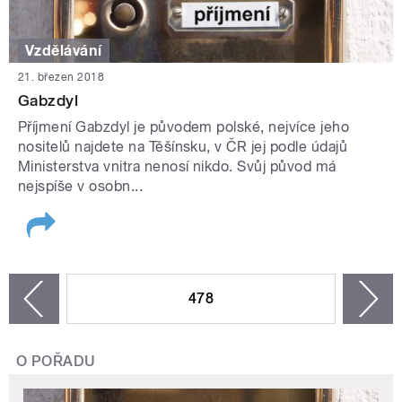
Vzdělávání
21. březen 2018
Gabzdyl
Příjmení Gabzdyl je původem polské, nejvíce jeho
nositelů najdete na Těšínsku, v ČR jej podle údajů
Ministerstva vnitra nenosí nikdo. Svůj původ má
nejspíše v osobn...
STRÁNKY
478
n
zí
O POŘADU