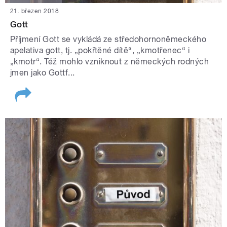
21. březen 2018
Gott
Příjmení Gott se vykládá ze středohornoněmeckého
apelativa gott, tj. „pokřtěné dítě“, „kmotřenec“ i
„kmotr“. Též mohlo vzniknout z německých rodných
jmen jako Gottf...