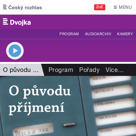
Přejít k hlavnímu obsahu
MENU
ŽIVĚ
PROGRAM
AUDIOARCHIV
KAMERY
O původu příjmení
Program
Pořady
Více
…