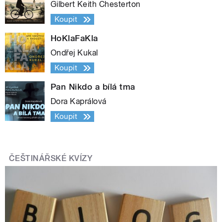
Gilbert Keith Chesterton
Koupit
HoKlaFaKla
Ondřej Kukal
Koupit
Pan Nikdo a bílá tma
Dora Kaprálová
Koupit
ČEŠTINÁŘSKÉ KVÍZY