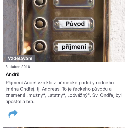
Vzdělávání
3. duben 2018
Andrš
Příjmení Andrš vzniklo z německé podoby rodného
jména Ondřej, tj. Andreas. To je řeckého původu a
znamená „mužný“, „statný“, „odvážný“. Sv. Ondřej byl
apoštol a bra...