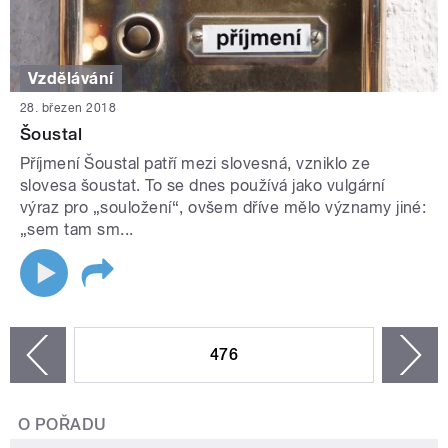
Vzdělávání
28. březen 2018
Šoustal
Příjmení Šoustal patří mezi slovesná, vzniklo ze
slovesa šoustat. To se dnes používá jako vulgární
výraz pro „souložení“, ovšem dříve mělo významy jiné:
„sem tam sm...
STRÁNKY
476
n
zí
O POŘADU