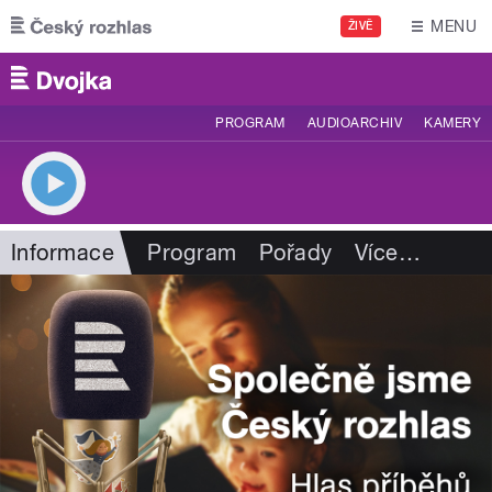
Přejít k hlavnímu obsahu
MENU
ŽIVĚ
PROGRAM
AUDIOARCHIV
KAMERY
Informace
Program
Pořady
Více
…