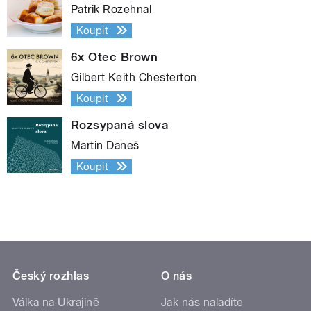
Patrik Rozehnal
Koupit
6x Otec Brown
Gilbert Keith Chesterton
Koupit
Rozsypaná slova
Martin Daneš
Koupit
Český rozhlas
O nás
Válka na Ukrajině
Jak nás naladíte