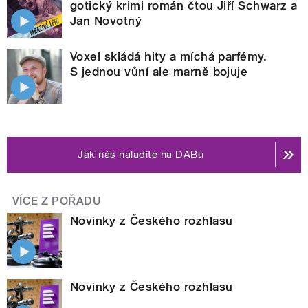
gotický krimi román čtou Jiří Schwarz a
Jan Novotný
Voxel skládá hity a míchá parfémy.
S jednou vůní ale marně bojuje
Jak nás naladíte na DABu
VÍCE Z POŘADU
Novinky z Českého rozhlasu
Novinky z Českého rozhlasu