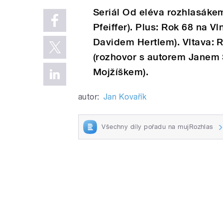
Seriál Od eléva rozhlasákem
Pfeiffer). Plus: Rok 68 na 
Davidem Hertlem). Vltava: 
(rozhovor s autorem Janem
Mojžíškem).
autor:
Jan Kovařík
Všechny díly pořadu na mujRozhlas