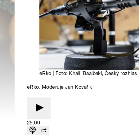
eRko | Foto:
Khalil Baalbaki
, Český rozhlas
eRko. Moderuje Jan Kovařík
25:00