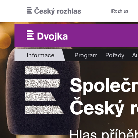
Přejít k hlavnímu obsahu
iRozhlas
Informace
Program
Pořady
Au