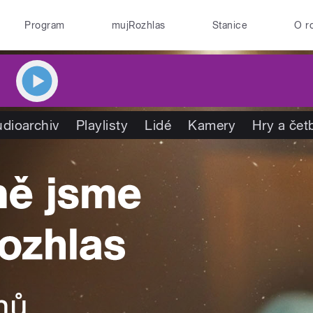
Program
mujRozhlas
Stanice
O r
dioarchiv
Playlisty
Lidé
Kamery
Hry a čet