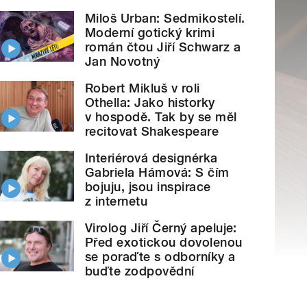
Miloš Urban: Sedmikostelí.
Moderní gotický krimi
román čtou Jiří Schwarz a
Jan Novotný
Robert Mikluš v roli
Othella: Jako historky
v hospodě. Tak by se měl
recitovat Shakespeare
Interiérová designérka
Gabriela Hámová: S čím
bojuju, jsou inspirace
z internetu
Virolog Jiří Černý apeluje:
Před exotickou dovolenou
se poraďte s odborníky a
buďte zodpovědní