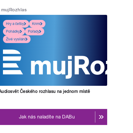
mujRozhlas
Hry a četby
Krimi
Pohádky
Pořady
Živé vysílání
Audiosvět Českého rozhlasu na jednom místě
Jak nás naladíte na DABu