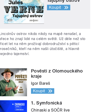
Tajuplný ostrov
Koupit
Lincolnův ostrov nikdo nikdy na mapě nenašel, a
přece ho znají lidé na celém světě. Už déle než sto
třicet let na něm prožívají dobrodružství s pěticí
trosečníků, kteří na něm našli útočiště, a hlavně
nejedno tajemství.
Pověsti z Olomouckého
kraje
Igor Bareš
Koupit
1. Symfonická
Chinaski a SOČR live