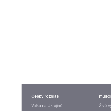
Český rozhlas
mujRo
Válka na Ukrajině
Živé v