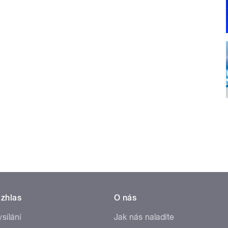
zhlas
O nás
ysílání
Jak nás naladíte