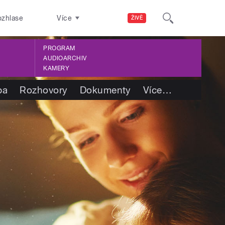
ozhlase
Více
ŽIVĚ
PROGRAM
AUDIOARCHIV
KAMERY
ba
Rozhovory
Dokumenty
Více
…