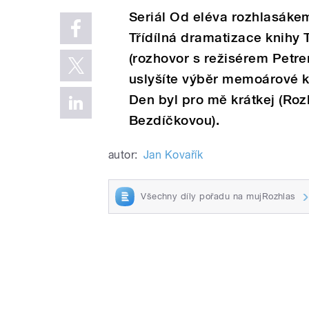
Seriál Od eléva rozhlasákem
Třídílná dramatizace knihy
(rozhovor s režisérem Petr
uslyšíte výběr memoárové k
Den byl pro mě krátkej (Ro
Bezdíčkovou).
autor:
Jan Kovařík
Všechny díly pořadu na mujRozhlas