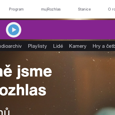
Program
mujRozhlas
Stanice
O r
dioarchiv
Playlisty
Lidé
Kamery
Hry a čet