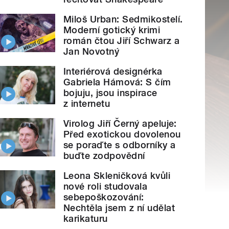
Miloš Urban: Sedmikostelí.
Moderní gotický krimi
román čtou Jiří Schwarz a
Jan Novotný
Interiérová designérka
Gabriela Hámová: S čím
bojuju, jsou inspirace
z internetu
Virolog Jiří Černý apeluje:
Před exotickou dovolenou
se poraďte s odborníky a
buďte zodpovědní
Leona Skleničková kvůli
nové roli studovala
sebepoškozování:
Nechtěla jsem z ní udělat
karikaturu