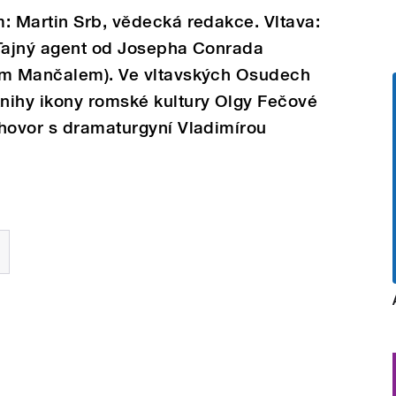
: Martin Srb, vědecká redakce. Vltava:
 Tajný agent od Josepha Conrada
em Mančalem). Ve vltavských Osudech
nihy ikony romské kultury Olgy Fečové
zhovor s dramaturgyní Vladimírou