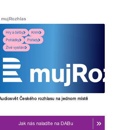
mujRozhlas
Hry a četby
Krimi
Pohádky
Pořady
Živé vysílání
Audiosvět Českého rozhlasu na jednom místě
Jak nás naladíte na DABu