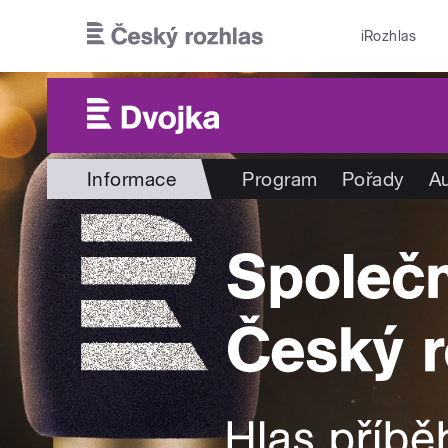
Přejít k hlavnímu obsahu
iRozhlas
Informace
Program
Pořady
Au