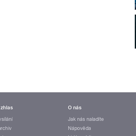
zhlas
O nás
ysílání
Jak nás naladíte
rchiv
Nápověda