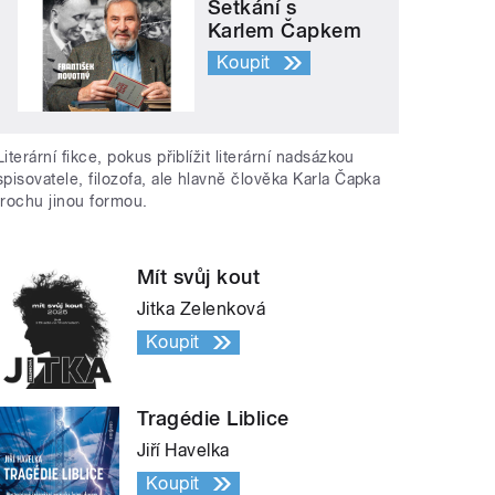
Setkání s
Karlem Čapkem
Koupit
Literární fikce, pokus přiblížit literární nadsázkou
spisovatele, filozofa, ale hlavně člověka Karla Čapka
trochu jinou formou.
Mít svůj kout
Jitka Zelenková
Koupit
Tragédie Liblice
Jiří Havelka
Koupit