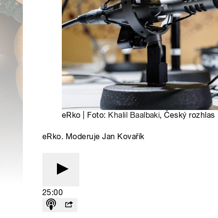
eRko | Foto:
Khalil Baalbaki
, Český rozhlas
eRko. Moderuje Jan Kovařík
25:00