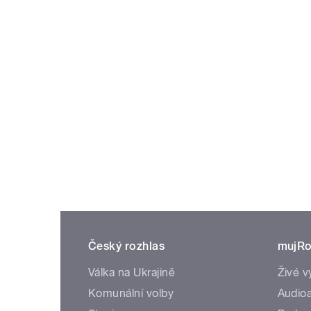
Český rozhlas
mujRo
Válka na Ukrajině
Živé v
Komunální volby
Audioa