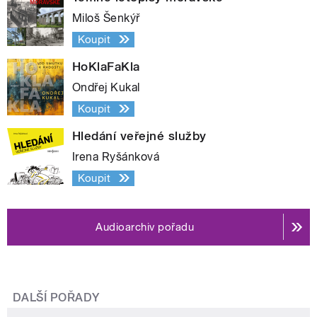
Miloš Šenkýř
Koupit
HoKlaFaKla
Ondřej Kukal
Koupit
Hledání veřejné služby
Irena Ryšánková
Koupit
Audioarchiv pořadu
DALŠÍ POŘADY