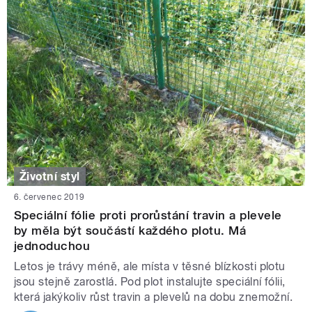
Životní styl
6. červenec 2019
Speciální fólie proti prorůstání travin a plevele
by měla být součástí každého plotu. Má
jednoduchou
Letos je trávy méně, ale místa v těsné blízkosti plotu
jsou stejně zarostlá. Pod plot instalujte speciální fólii,
která jakýkoliv růst travin a plevelů na dobu znemožní.