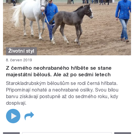
Životní styl
8. červen 2019
Z černého neohrabaného hříběte se stane
majestátní bělouš. Ale až po sedmi letech
Starokladrubským běloušům se rodí černá hříbata.
Připomínají nohaté a neohrabané oslíky. Svou bílou
barvu získávají postupně až do sedmého roku, kdy
dospívají.
STRÁNKY