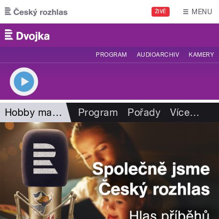
Přejít k hlavnímu obsahu
MENU
ŽIVĚ
PROGRAM
AUDIOARCHIV
KAMERY
Hobby magazín
Program
Pořady
Více
…