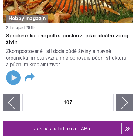
Hobby magazín
2. listopad 2019
Spadané listí nepalte, poslouží jako ideální zdroj
živin
Zkompostované listí dodá půdě živiny a hlavně
organická hmota významně obnovuje půdní strukturu
a půdní mikrobiální život.
STRÁNKY
107
n
zí
Jak nás naladíte na DABu