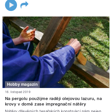
Hobby magazín
16. listopad 2019
Na pergolu použijme raději olejovou lazuru, na
krovy v domě zase impregnační nátěry
Nátěry dřevěných tesařských konstrukcí nám nejen