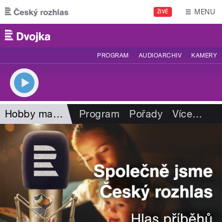
Přejít k hlavnímu obsahu
MENU
ŽIVĚ
PROGRAM
AUDIOARCHIV
KAMERY
Hobby magazín
Program
Pořady
Více
…