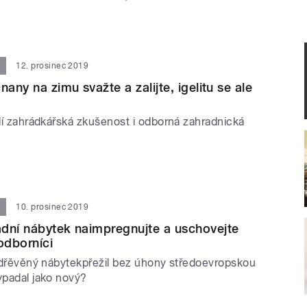
12. prosinec 2019
nany na zimu svažte a zalijte, igelitu se ale
elí zahrádkářská zkušenost i odborná zahradnická
10. prosinec 2019
dní nábytek naimpregnujte a uschovejte
odborníci
by dřěvěný nábytekpřežil bez úhony středoevropskou
ypadal jako nový?