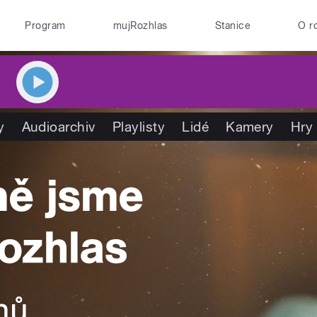
Program
mujRozhlas
Stanice
O r
y
Audioarchiv
Playlisty
Lidé
Kamery
Hry