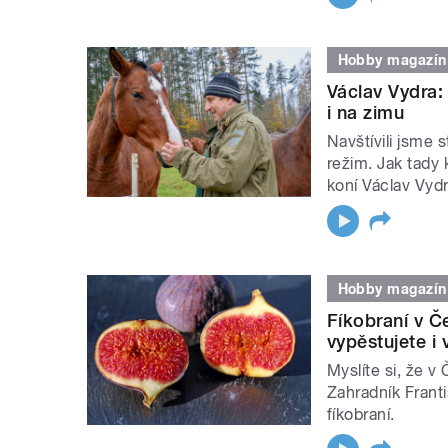
Hobby magazín
Václav Vydra:
i na zimu
Navštívili jsme 
režim. Jak tady 
koní Václav Vydr
Hobby magazín
Fíkobraní v Č
vypěstujete i
Myslíte si, že v
Zahradník Frant
fíkobraní.