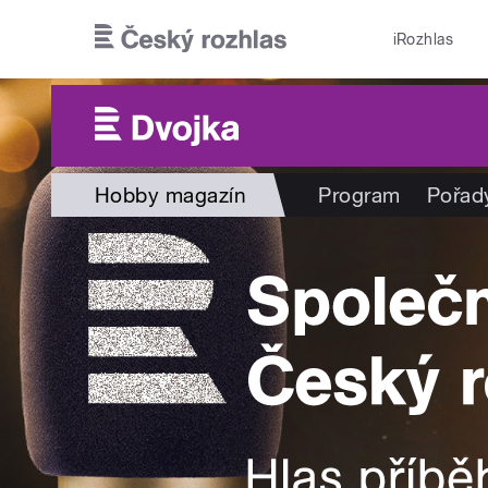
Přejít k hlavnímu obsahu
iRozhlas
Hobby magazín
Program
Pořad