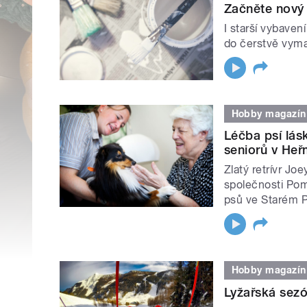
Začněte nový
I starší vybaven
do čerstvě vym
Hobby magazín
Léčba psí lás
seniorů v He
Zlatý retrívr J
společnosti Pom
psů ve Starém P
Hobby magazín
Lyžařská sezó