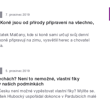
7. prosinec 2019
 Koně jsou od přírody připraveni na všechno,
statek Malčany, kde si koně sami určují svůj denní
koně připravují na zimu, vysvětlil herec a chovatel
a.
5. prosinec 2019
echách? Není to nemožné, vlastní fíky
 v našich podmínkách
 Česku není možné vypěstovat vlastní fíky? Mýlíte se.
išek Hlubocký uspořádal dokonce v Pardubicích malé