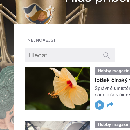
NEJNOVĚJŠÍ
Hobby magazín
Ibišek čínský 
Správné umístění
nám ibišek číns
Hobby magazín