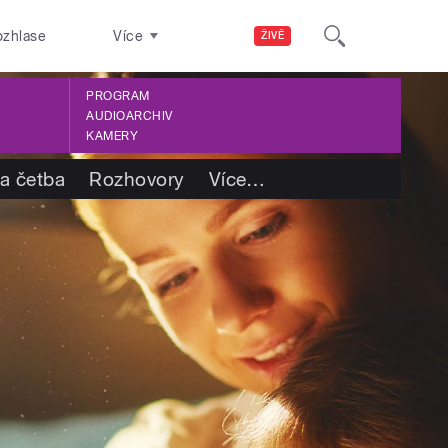
ozhlase
Více
ŽIVĚ
PROGRAM
AUDIOARCHIV
KAMERY
 a četba
Rozhovory
Více
…