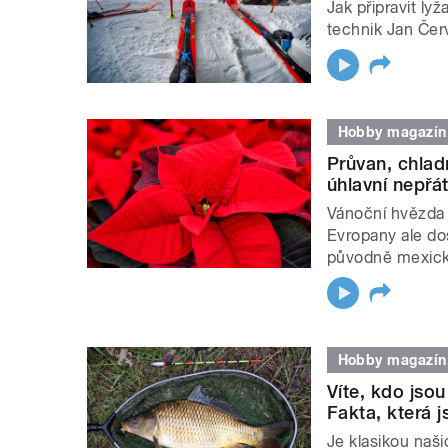
Jak připravit lyž
technik Jan Čer
Hobby magazín
Průvan, chlad
úhlavní nepřá
Vánoční hvězda 
Evropany ale do
původně mexické
Hobby magazín
Víte, kdo jso
Fakta, která 
Je klasikou naši