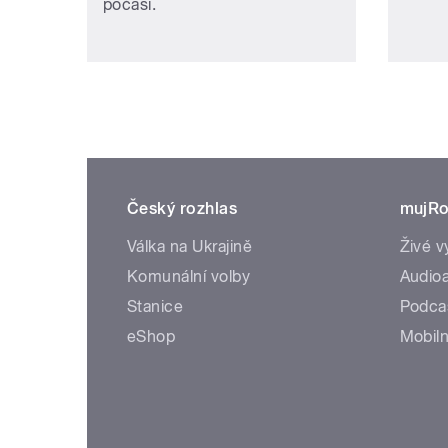
počasí.
Český rozhlas
mujRo
Válka na Ukrajině
Živé v
Komunální volby
Audioa
Stanice
Podca
eShop
Mobiln