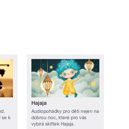
ní »
Hajaja
ud.
Audiopohádky pro děti nejen na
í se k
dobrou noc, které pro vás
vybírá skřítek Hajaja.