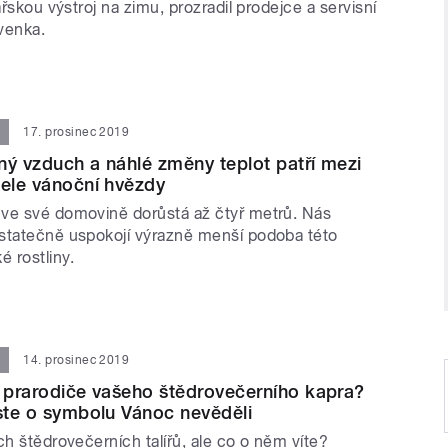
ařskou výstroj na zimu, prozradil prodejce a servisní
venka.
17. prosinec 2019
ný vzduch a náhlé změny teplot patří mezi
tele vánoční hvězdy
ve své domovině dorůstá až čtyř metrů. Nás
statečně uspokojí výrazně menší podoba této
 rostliny.
14. prosinec 2019
u prarodiče vašeho štědrovečerního kapra?
jste o symbolu Vánoc nevěděli
ch štědrovečerních talířů, ale co o něm víte?