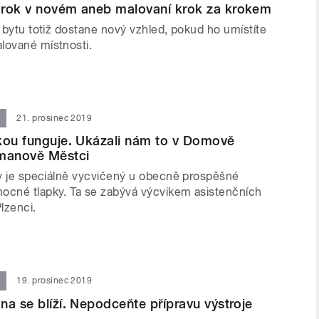
 rok v novém aneb malovaní krok za krokem
í bytu totiž dostane nový vzhled, pokud ho umístíte
alované místnosti.
21. prosinec 2019
kou funguje. Ukázali nám to v Domově
řmanově Městci
oey je speciálně vycvičený u obecně prospěšné
ocné tlapky. Ta se zabývá výcvikem asistenčních
lzenci.
19. prosinec 2019
na se blíží. Nepodceňte přípravu výstroje