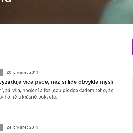
26. prosinec 2019
vyžaduje více péče, než si lidé obvykle myslí
, zálivka, hnojení a řez jsou předpokladem toho, že
ký hojně a krásně pokvete.
24. prosinec 2019