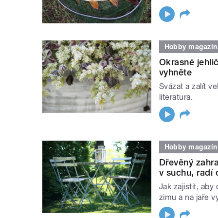
Hobby magazín
Okrasné jehlič
vyhněte
Svázat a zalít v
literatura.
Hobby magazín
Dřevěný zahra
v suchu, radí 
Jak zajistit, a
zimu a na jaře v