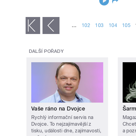
STRÁNKY
…
102
103
104
105
« první
‹ předchozí
DALŠÍ POŘADY
Vaše ráno na Dvojce
Šar
Rychlý informační servis na
Magaz
Dvojce. To nejzajímavější z
Chcete
tisku, události dne, zajímavosti,
a poz