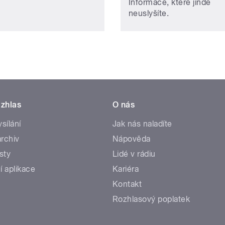
Informace, které jinde
neuslyšíte.
zhlas
O nás
ysílání
Jak nás naladíte
rchiv
Nápověda
sty
Lidé v rádiu
í aplikace
Kariéra
Kontakt
Rozhlasový poplatek