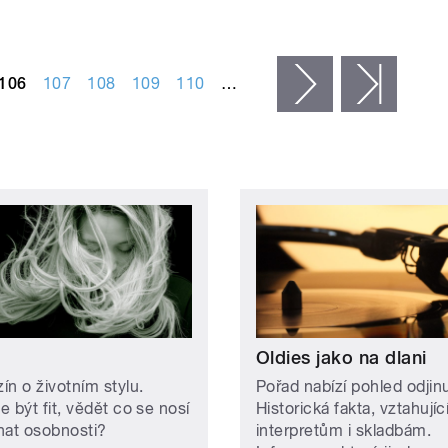
106
107
108
109
110
…
následující ›
posled
m
Oldies jako na dlani
ín o životním stylu.
Pořad nabízí pohled odjin
 být fit, vědět co se nosí
Historická fakta, vztahujíc
nat osobnosti?
interpretům i skladbám.