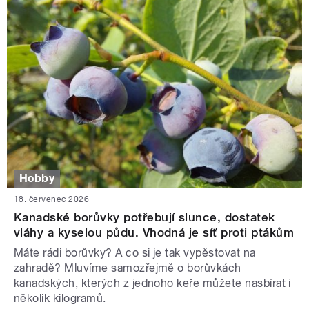
Hobby
18. červenec 2026
Kanadské borůvky potřebují slunce, dostatek
vláhy a kyselou půdu. Vhodná je síť proti ptákům
Máte rádi borůvky? A co si je tak vypěstovat na
zahradě? Mluvíme samozřejmě o borůvkách
kanadských, kterých z jednoho keře můžete nasbírat i
několik kilogramů.