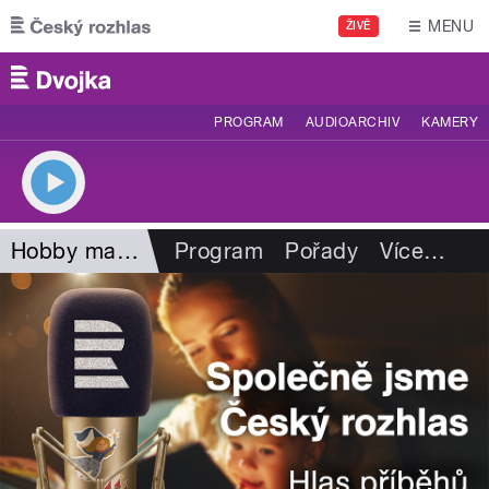
Přejít k hlavnímu obsahu
MENU
ŽIVĚ
PROGRAM
AUDIOARCHIV
KAMERY
Hobby magazín
Program
Pořady
Více
…