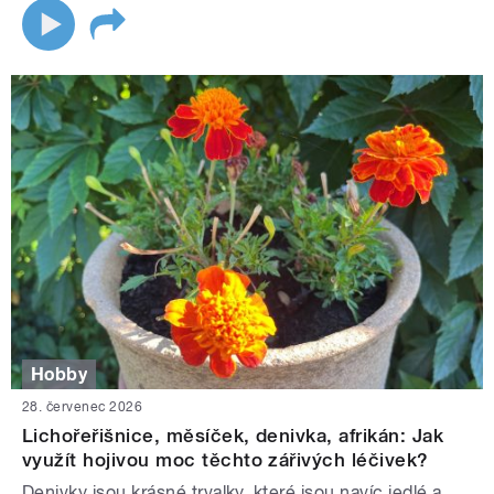
Hobby
28. červenec 2026
Lichořeřišnice, měsíček, denivka, afrikán: Jak
využít hojivou moc těchto zářivých léčivek?
Denivky jsou krásné trvalky, které jsou navíc jedlé a