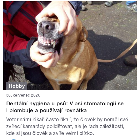
Hobby
30. červenec 2026
Dentální hygiena u psů: V psí stomatologii se
i plombuje a používají rovnátka
Veterinární lékaři často říkají, že člověk by neměl své
zvířecí kamarády polidšťovat, ale je řada záležitostí,
kde si jsou člověk a zvíře velmi blízko.