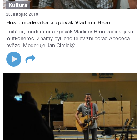
Kultura
23. listopad 2018
Host: moderátor a zpěvák Vladimír Hron
Imitátor, moderátor a zpěvák Vladimír Hron začínal jako
loutkoherec. Známý byl jeho televizní pořad Abeceda
hvězd. Moderuje Jan Cimický.