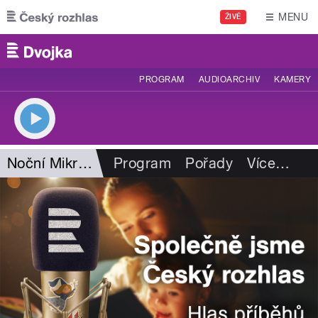
Přejít k hlavnímu obsahu
MENU
ŽIVĚ
PROGRAM
AUDIOARCHIV
KAMERY
Noční Mikrofórum
Program
Pořady
Více
…