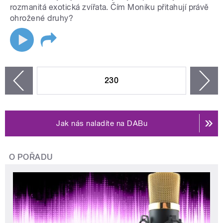
rozmanitá exotická zvířata. Čím Moniku přitahují právě
ohrožené druhy?
STRÁNKY
230
n
zí
Jak nás naladíte na DABu
O POŘADU