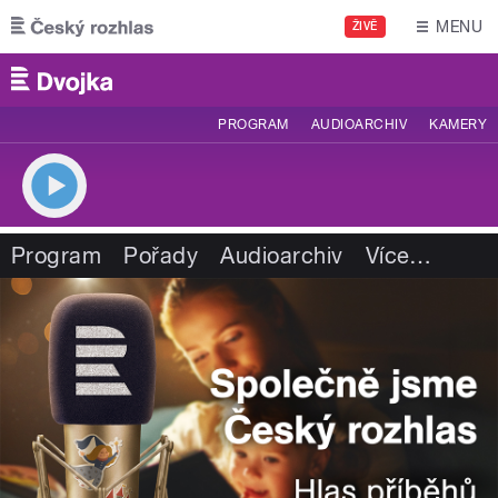
Přejít k hlavnímu obsahu
MENU
ŽIVĚ
PROGRAM
AUDIOARCHIV
KAMERY
Program
Pořady
Audioarchiv
Více
…