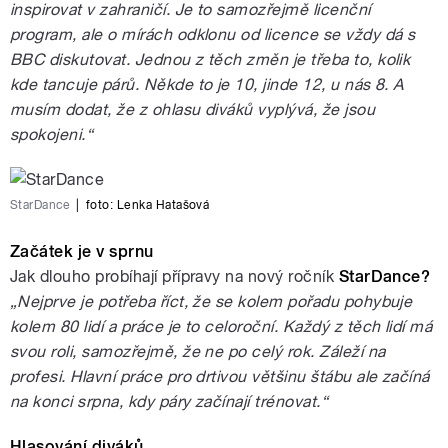
inspirovat v zahraničí. Je to samozřejmě licenční
program, ale o mírách odklonu od licence se vždy dá s
BBC diskutovat. Jednou z těch změn je třeba to, kolik
kde tancuje párů. Někde to je 10, jinde 12, u nás 8. A
musím dodat, že z ohlasu diváků vyplývá, že jsou
spokojeni.“
StarDance
|
foto:
Lenka Hatašová
Začátek je v sprnu
Jak dlouho probíhají přípravy na nový ročník
StarDance?
„Nejprve je potřeba říct, že se kolem pořadu pohybuje
kolem 80 lidí a práce je to celoroční. Každý z těch lidí má
svou roli, samozřejmě, že ne po celý rok. Záleží na
profesi. Hlavní práce pro drtivou většinu štábu ale začíná
na konci srpna, kdy páry začínají trénovat.“
Hlasování diváků