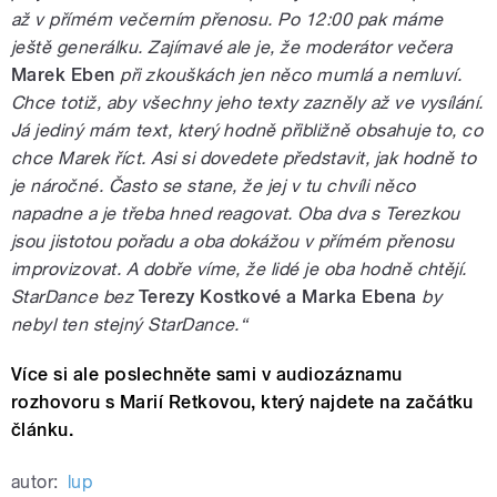
až v přímém večerním přenosu. Po 12:00 pak máme
ještě generálku. Zajímavé ale je, že moderátor večera
Marek Eben
při zkouškách jen něco mumlá a nemluví.
Chce totiž, aby všechny jeho texty zazněly až ve vysílání.
Já jediný mám text, který hodně přibližně obsahuje to, co
chce Marek říct. Asi si dovedete představit, jak hodně to
je náročné. Často se stane, že jej v tu chvíli něco
napadne a je třeba hned reagovat. Oba dva s Terezkou
jsou jistotou pořadu a oba dokážou v přímém přenosu
improvizovat. A dobře víme, že lidé je oba hodně chtějí.
StarDance bez
Terezy Kostkové a Marka Ebena
by
nebyl ten stejný StarDance.“
Více si ale poslechněte sami v audiozáznamu
rozhovoru s Marií Retkovou, který najdete na začátku
článku.
autor:
lup