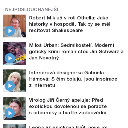
NEJPOSLOUCHANĚJŠÍ
Robert Mikluš v roli Othella: Jako
historky v hospodě. Tak by se měl
recitovat Shakespeare
Miloš Urban: Sedmikostelí. Moderní
gotický krimi román čtou Jiří Schwarz a
Jan Novotný
Interiérová designérka Gabriela
Hámová: S čím bojuju, jsou inspirace
z internetu
Virolog Jiří Černý apeluje: Před
exotickou dovolenou se poraďte
s odborníky a buďte zodpovědní
Leona Skleničková kvůli nové roli