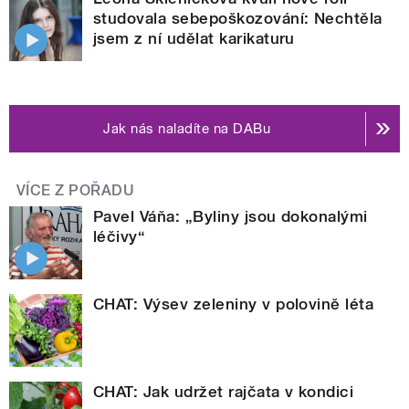
studovala sebepoškozování: Nechtěla
jsem z ní udělat karikaturu
Jak nás naladíte na DABu
VÍCE Z POŘADU
Pavel Váňa: „Byliny jsou dokonalými
léčivy“
CHAT: Výsev zeleniny v polovině léta
CHAT: Jak udržet rajčata v kondici