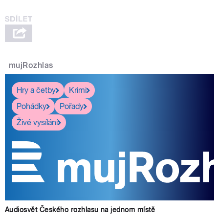
mujRozhlas
Hry a četby
Krimi
Pohádky
Pořady
Živé vysílání
Audiosvět Českého rozhlasu na jednom místě