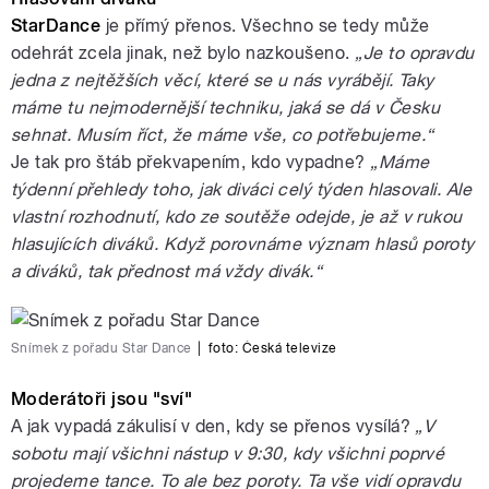
StarDance
je přímý přenos. Všechno se tedy může
odehrát zcela jinak, než bylo nazkoušeno.
„Je to opravdu
jedna z nejtěžších věcí, které se u nás vyrábějí. Taky
máme tu nejmodernější techniku, jaká se dá v Česku
sehnat. Musím říct, že máme vše, co potřebujeme.“
Je tak pro štáb překvapením, kdo vypadne?
„Máme
týdenní přehledy toho, jak diváci celý týden hlasovali. Ale
vlastní rozhodnutí, kdo ze soutěže odejde, je až v rukou
hlasujících diváků. Když porovnáme význam hlasů poroty
a diváků, tak přednost má vždy divák.“
Snímek z pořadu Star Dance
|
foto:
Česká televize
Moderátoři jsou "sví"
A jak vypadá zákulisí v den, kdy se přenos vysílá?
„V
sobotu mají všichni nástup v 9:30, kdy všichni poprvé
projedeme tance. To ale bez poroty. Ta vše vidí opravdu