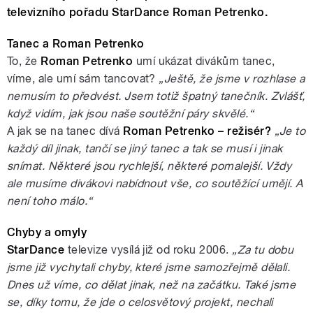
televizního pořadu StarDance Roman Petrenko.
Tanec a Roman Petrenko
To, že
Roman Petrenko
umí ukázat divákům tanec,
víme, ale umí sám tancovat?
„Ještě, že jsme v rozhlase a
nemusím to předvést. Jsem totiž špatný tanečník. Zvlášť,
když vidím, jak jsou naše soutěžní páry skvělé.“
A jak se na tanec dívá
Roman Petrenko – režisér?
„Je to
každý díl jinak, tančí se jiný tanec a tak se musí i jinak
snímat. Některé jsou rychlejší, některé pomalejší. Vždy
ale musíme divákovi nabídnout vše, co soutěžící umějí. A
není toho málo.“
Chyby a omyly
StarDance
televize vysílá již od roku 2006.
„Za tu dobu
jsme již vychytali chyby, které jsme samozřejmě dělali.
Dnes už víme, co dělat jinak, než na začátku. Také jsme
se, díky tomu, že jde o celosvětový projekt, nechali