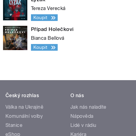
Tereza Verecká
Koupit
Případ Holečkovi
Bianca Bellová
Koupit
Český rozhlas
O nás
Válka na Ukrajině
Jak nás naladíte
Komunální volby
Nápověda
Stanice
Lidé v rádiu
eShop
Kariéra