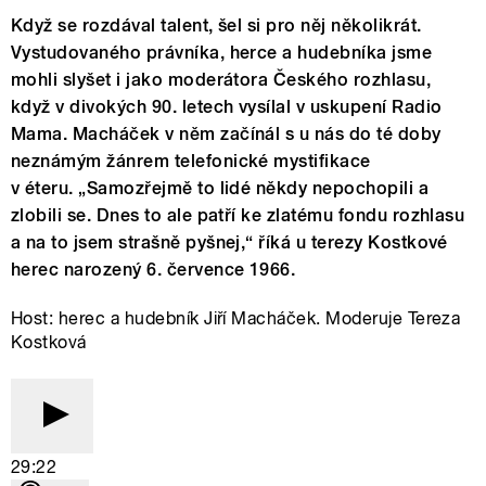
Když se rozdával talent, šel si pro něj několikrát.
Vystudovaného právníka, herce a hudebníka jsme
mohli slyšet i jako moderátora Českého rozhlasu,
když v divokých 90. letech vysílal v uskupení Radio
Mama. Macháček v něm začínál s u nás do té doby
neznámým žánrem telefonické mystifikace
v éteru. „Samozřejmě to lidé někdy nepochopili a
zlobili se. Dnes to ale patří ke zlatému fondu rozhlasu
a na to jsem strašně pyšnej,“ říká u terezy Kostkové
herec narozený 6. července 1966.
Host: herec a hudebník Jiří Macháček. Moderuje Tereza
Kostková
29:22