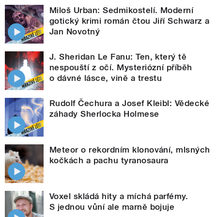
Miloš Urban: Sedmikostelí. Moderní
gotický krimi román čtou Jiří Schwarz a
Jan Novotný
J. Sheridan Le Fanu: Ten, který tě
nespouští z očí. Mysteriózní příběh
o dávné lásce, vině a trestu
Rudolf Čechura a Josef Kleibl: Vědecké
záhady Sherlocka Holmese
Meteor o rekordním klonování, mlsných
kočkách a pachu tyranosaura
Voxel skládá hity a míchá parfémy.
S jednou vůní ale marně bojuje