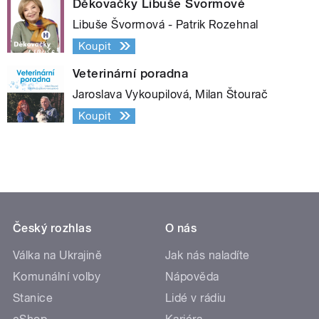
Děkovačky Libuše Švormové
Libuše Švormová - Patrik Rozehnal
Koupit
Veterinární poradna
Jaroslava Vykoupilová, Milan Štourač
Koupit
Český rozhlas
O nás
Válka na Ukrajině
Jak nás naladíte
Komunální volby
Nápověda
Stanice
Lidé v rádiu