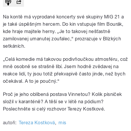
Na kontě má vyprodané koncerty své skupiny MIG 21 a
je také úspěšným hercem. Do kin vstupuje film Bourák,
kde hraje majitele herny. „Je to takovej nešťastně
zamilovanej umanutej zoufalec,“ prozrazuje v Blízkých
setkáních.
„Celá komedie má takovou podivňoučkou atmosféru, což
mně osobně se strašně líbí. Jsem hodně zvědavej na
reakce lidí, ty jsou totiž překvapivě často jinde, než bych
očekával. A to je poučný.“
Proč je jeho oblíbená postava Vinnetou? Kolik písniček
složil v karanténě? A těší se v létě na pódium?
Poslechněte si celý rozhovor Terezy Kostkové.
autoři:
Tereza Kostková
,
mis