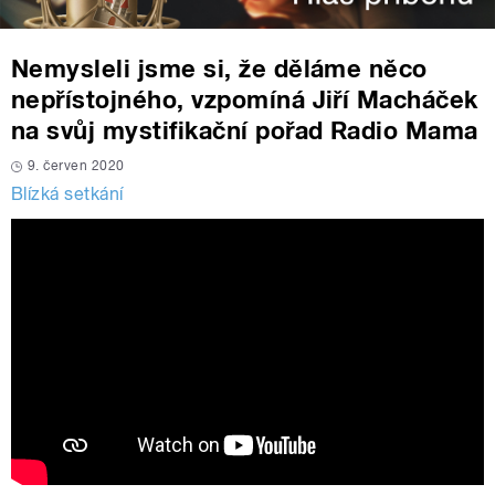
Nemysleli jsme si, že děláme něco
nepřístojného, vzpomíná Jiří Macháček
na svůj mystifikační pořad Radio Mama
9. červen 2020
Blízká setkání