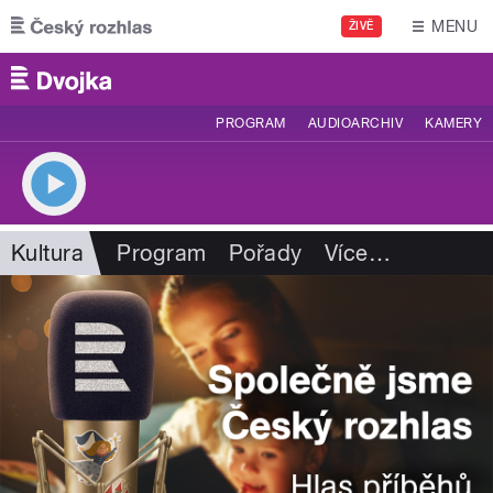
Přejít k hlavnímu obsahu
MENU
ŽIVĚ
PROGRAM
AUDIOARCHIV
KAMERY
Kultura
Program
Pořady
Více
…