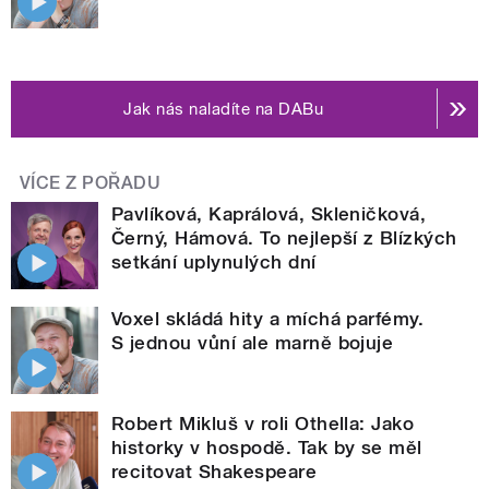
Jak nás naladíte na DABu
VÍCE Z POŘADU
Pavlíková, Kaprálová, Skleničková,
Černý, Hámová. To nejlepší z Blízkých
setkání uplynulých dní
Voxel skládá hity a míchá parfémy.
S jednou vůní ale marně bojuje
Robert Mikluš v roli Othella: Jako
historky v hospodě. Tak by se měl
recitovat Shakespeare