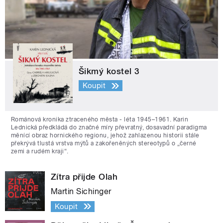
Šikmý kostel 3
Koupit
Románová kronika ztraceného města - léta 1945–1961. Karin
Lednická předkládá do značné míry převratný, dosavadní paradigma
měnící obraz hornického regionu, jehož zahlazenou historii stále
překrývá tlustá vrstva mýtů a zakořeněných stereotypů o „černé
zemi a rudém kraji“.
Zítra přijde Olah
Martin Sichinger
Koupit