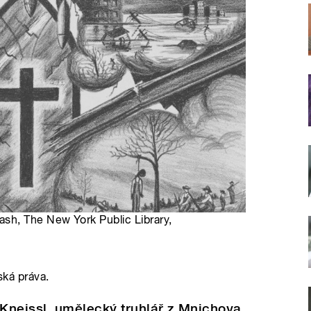
sh, The New York Public Library,
ská práva.
Kneissl, umělecký truhlář z Mnichova,