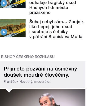
odhaluje tragický osud
Hříšných lidí města
pražského
Šuhaj nebyl sám… Zbojník
Ilko Lepej, jeho osud
i souboje s četníky
v pátrání Stanislava Motla
E-SHOP ČESKÉHO ROZHLASU
Přijměte pozvání na úsměvný
doušek moudré člověčiny.
František Novotný, moderátor