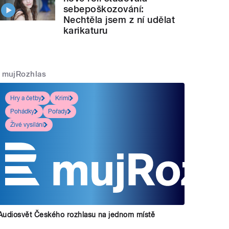
sebepoškozování:
Nechtěla jsem z ní udělat
karikaturu
mujRozhlas
Hry a četby
Krimi
Pohádky
Pořady
Živé vysílání
Audiosvět Českého rozhlasu na jednom místě