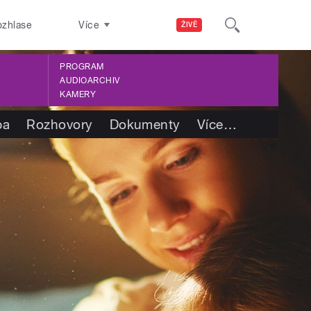
ozhlase
Více
ŽIVĚ
PROGRAM
AUDIOARCHIV
KAMERY
ba
Rozhovory
Dokumenty
Více
…