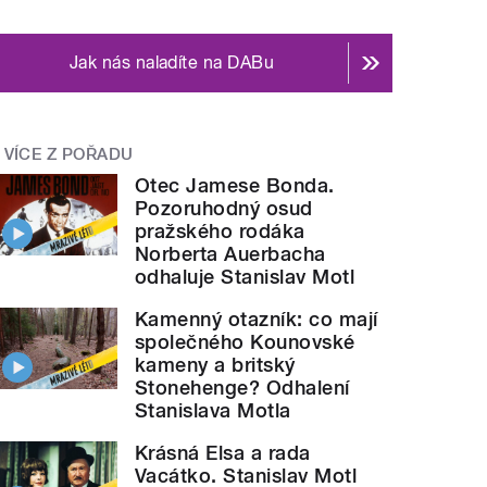
Jak nás naladíte na DABu
VÍCE Z POŘADU
Otec Jamese Bonda.
Pozoruhodný osud
pražského rodáka
Norberta Auerbacha
odhaluje Stanislav Motl
Kamenný otazník: co mají
společného Kounovské
kameny a britský
Stonehenge? Odhalení
Stanislava Motla
Krásná Elsa a rada
Vacátko. Stanislav Motl