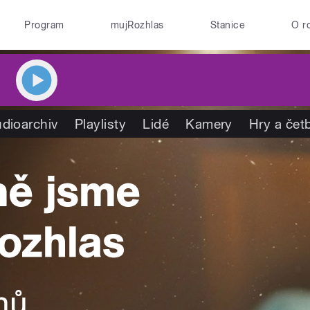
Program
mujRozhlas
Stanice
O r
dioarchiv
Playlisty
Lidé
Kamery
Hry a čet