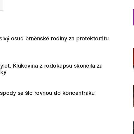
ěsivý osud brněnské rodiny za protektorátu
výlet. Klukovina z rodokapsu skončila za
cky
ospody se šlo rovnou do koncentráku