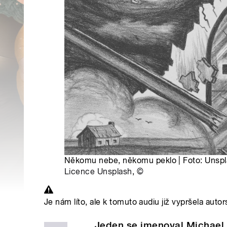
Někomu nebe, někomu peklo | Foto: Unspla
Licence Unsplash
,
©
Je nám líto, ale k tomuto audiu již vypršela autor
Jeden se jmenoval Michael 