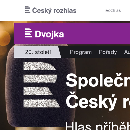
Přejít k hlavnímu obsahu
iRozhlas
20. století
Program
Pořady
Au