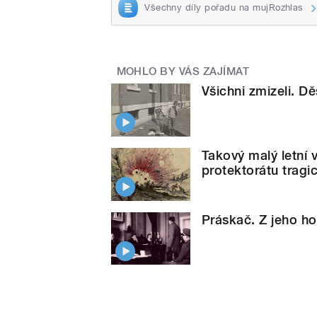
Všechny díly pořadu na mujRozhlas
MOHLO BY VÁS ZAJÍMAT
Všichni zmizeli. D
Takový malý letní 
protektorátu tragi
Práskač. Z jeho h