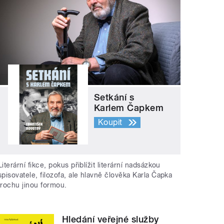
Setkání s
Karlem Čapkem
Koupit
Literární fikce, pokus přiblížit literární nadsázkou
spisovatele, filozofa, ale hlavně člověka Karla Čapka
trochu jinou formou.
Hledání veřejné služby