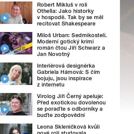
Robert Mikluš v roli
Othella: Jako historky
v hospodě. Tak by se měl
recitovat Shakespeare
Miloš Urban: Sedmikostelí.
Moderní gotický krimi
román čtou Jiří Schwarz a
Jan Novotný
Interiérová designérka
Gabriela Hámová: S čím
bojuju, jsou inspirace
z internetu
Virolog Jiří Černý apeluje:
Před exotickou dovolenou
se poraďte s odborníky a
buďte zodpovědní
Leona Skleničková kvůli
nové roli studovala