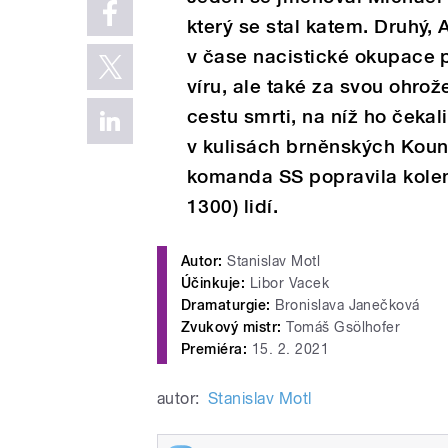
který se stal katem. Druhý, 
v čase nacistické okupace p
víru, ale také za svou ohrož
cestu smrti, na níž ho čeka
v kulisách brněnských Koun
komanda SS popravila kole
1300) lidí.
Autor:
Stanislav Motl
Účinkuje:
Libor Vacek
Dramaturgie:
Bronislava Janečková
Zvukový mistr:
Tomáš Gsölhofer
Premiéra:
15. 2. 2021
autor:
Stanislav Motl