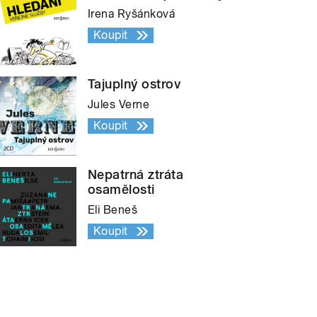
Irena Ryšánková
Koupit
Tajuplný ostrov
Jules Verne
Koupit
Nepatrná ztráta
osamělosti
Eli Beneš
Koupit