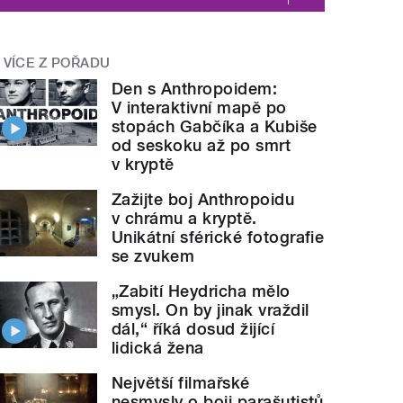
VÍCE Z POŘADU
Den s Anthropoidem:
V interaktivní mapě po
stopách Gabčíka a Kubiše
od seskoku až po smrt
v kryptě
Zažijte boj Anthropoidu
v chrámu a kryptě.
Unikátní sférické fotografie
se zvukem
„Zabití Heydricha mělo
smysl. On by jinak vraždil
dál,“ říká dosud žijící
lidická žena
Největší filmařské
nesmysly o boji parašutistů