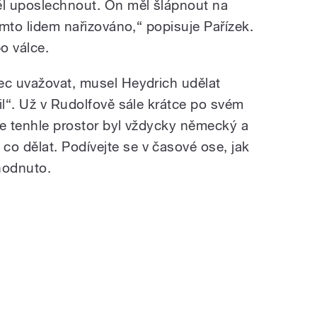
l uposlechnout. On měl šlápnout na
těmto lidem nařizováno,“ popisuje Pařízek.
o válce.
ec uvažovat, musel Heydrich udělat
il“. Už v Rudolfově sále krátce po svém
že tenhle prostor byl vždycky německý a
 dělat. Podívejte se v časové ose, jak
hodnuto.