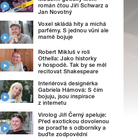
román čtou Jiří Schwarz a
Jan Novotný
Voxel skládá hity a míchá
parfémy. S jednou vůní ale
marně bojuje
Robert Mikluš v roli
Othella: Jako historky
v hospodě. Tak by se měl
recitovat Shakespeare
Interiérová designérka
Gabriela Hámová: S čím
bojuju, jsou inspirace
z internetu
Virolog Jiří Černý apeluje:
Před exotickou dovolenou
se poraďte s odborníky a
buďte zodpovědní