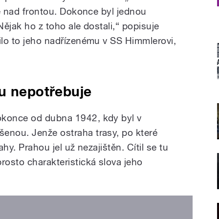
 se nad frontou. Dokonce byl jednou
Nějak ho z toho ale dostali,“ popisuje
dilo to jeho nadřízenému v SS Himmlerovi,
u nepotřebuje
okonce od dubna 1942, kdy byl v
enou. Jenže ostraha trasy, po které
ahy. Prahou jel už nezajištěn. Cítil se tu
rosto charakteristická slova jeho