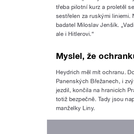
třeba pilotní kurz a proletěl
sestřelen za ruskými liniemi. 
badatel Miloslav Jenšík. „Va
ale i Hitlerovi.“
Myslel, že ochrank
Heydrich měl mít ochranu. D
Panenských Břežanech, i zvýš
jezdil, končila na hranicích Pr
totiž bezpečně. Tady jsou nap
manželky Liny.