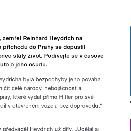
2, zemřel Reinhard Heydrich na
o příchodu do Prahy se dopustil
onec stály život. Podívejte se v časové
nuto o jeho osudu.
eydricha byla bezpochyby jeho povaha.
ničit celé národy, nebojácnost a
isy, které vydal přímo Hitler pro své
zdil v otevřeném voze a bez doprovodu,“
ředváděl Heydrich už dřív. „Udělal si