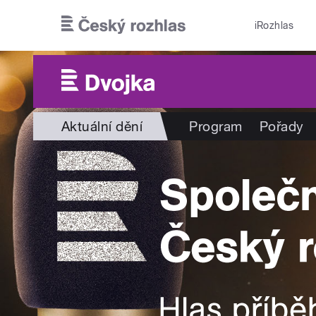
Přejít k hlavnímu obsahu
iRozhlas
Aktuální dění
Program
Pořady