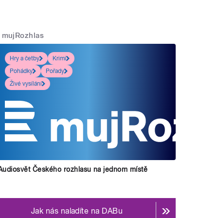
mujRozhlas
Hry a četby
Krimi
Pohádky
Pořady
Živé vysílání
Audiosvět Českého rozhlasu na jednom místě
Jak nás naladíte na DABu