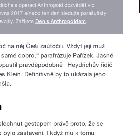
richa a operaci Anthropoid dozvědět víc,
rvna 2017 a/nebo ten den sledujte parašutisty
vojky. Zažijete
Den s Anthropoidem
.
č na něj Češi zaútočili. Vždyť její muž
samé dobro,“ parafrázuje Pařízek. Jasné
opustil pravděpodobně i Heydrichův řidič
 Klein. Definitivně by to ukázala jeho
ašla.
a
slechnut gestapem právě proto, že se
o bylo zastavení. I když mu k tomu