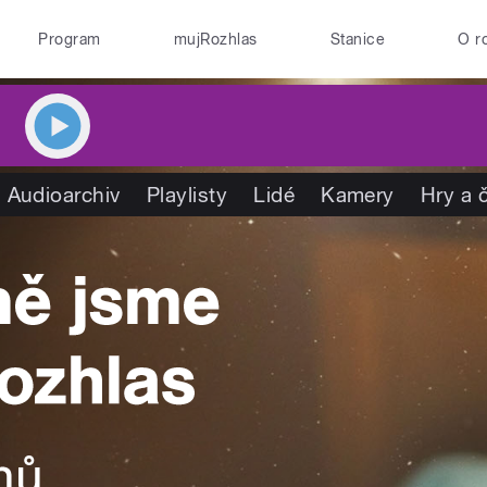
Program
mujRozhlas
Stanice
O r
Audioarchiv
Playlisty
Lidé
Kamery
Hry a 