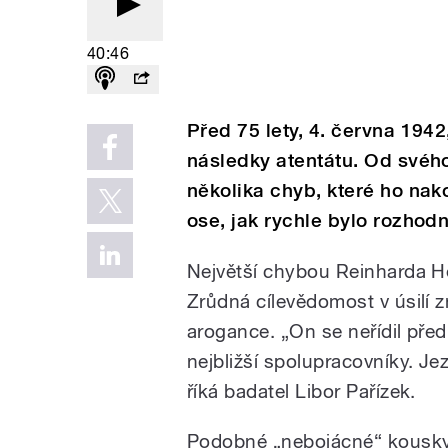
40:46
Před 75 lety, 4. června 194
následky atentátu. Od svéh
několika chyb, které ho nak
ose, jak rychle bylo rozhod
Největší chybou Reinharda H
Zrůdná cílevědomost v úsilí z
arogance. „On se neřídil předp
nejbližší spolupracovníky. Je
říká badatel Libor Pařízek.
Podobné „nebojácné“ kousky p