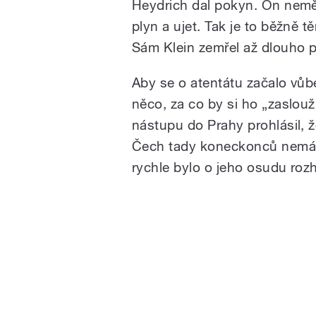
Heydrich dal pokyn. On nemě
plyn a ujet. Tak je to běžně 
Sám Klein zemřel až dlouho p
Aby se o atentátu začalo vůb
něco, za co by si ho „zaslouž
nástupu do Prahy prohlásil, 
Čech tady koneckonců nemá co
rychle bylo o jeho osudu roz