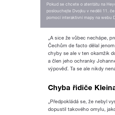
Pokud se chcete o atentátu na Heyd
poslouchejte Dvojku v neděli 11. če
pomocí interaktivní mapy na webu D
„A sice že vůbec nechápe, pro
Čechům de facto dělal jenom 
chyby se ale v ten okamžik d
a člen jeho ochranky Johannes
výpověď. Ta se ale nikdy nen
Chyba řidiče Klein
„Předpokládá se, že nebyl vy
dopustil takového omylu, jak