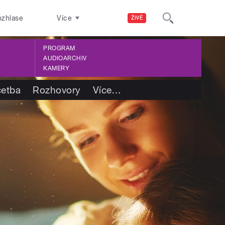
ozhlase
Více
ŽIVĚ
PROGRAM
AUDIOARCHIV
KAMERY
četba
Rozhovory
Více
…