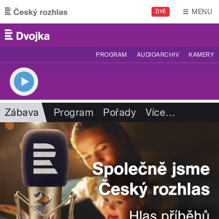
Přejít k hlavnímu obsahu
MENU
ŽIVĚ
PROGRAM
AUDIOARCHIV
KAMERY
Zábava
Program
Pořady
Více
…