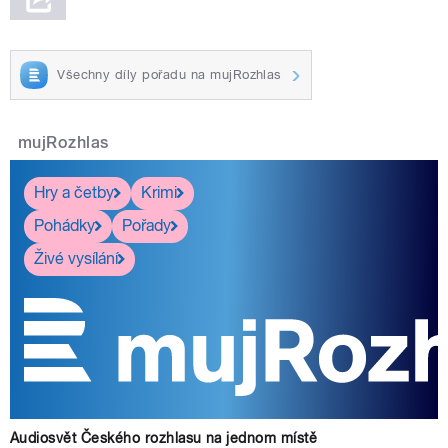
Všechny díly pořadu na mujRozhlas
mujRozhlas
Hry a četby
Krimi
Pohádky
Pořady
Živé vysílání
Audiosvět Českého rozhlasu na jednom místě