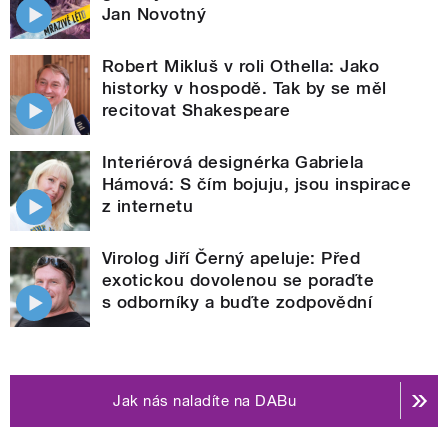
Jan Novotný
Robert Mikluš v roli Othella: Jako
historky v hospodě. Tak by se měl
recitovat Shakespeare
Interiérová designérka Gabriela
Hámová: S čím bojuju, jsou inspirace
z internetu
Virolog Jiří Černý apeluje: Před
exotickou dovolenou se poraďte
s odborníky a buďte zodpovědní
Jak nás naladíte na DABu