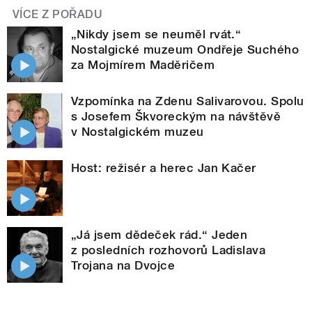
VÍCE Z POŘADU
„Nikdy jsem se neuměl rvát.“
Nostalgické muzeum Ondřeje Suchého
za Mojmírem Maděričem
Vzpomínka na Zdenu Salivarovou. Spolu
s Josefem Škvoreckým na návštěvě
v Nostalgickém muzeu
Host: režisér a herec Jan Kačer
„Já jsem dědeček rád.“ Jeden
z posledních rozhovorů Ladislava
Trojana na Dvojce