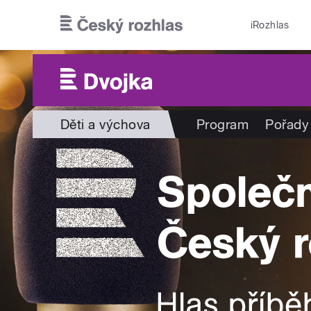
Přejít k hlavnímu obsahu
iRozhlas
Děti a výchova
Program
Pořady