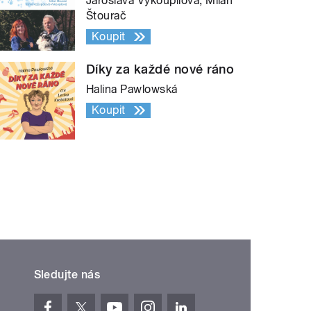
Jaroslava Vykoupilová, Milan
Štourač
Koupit
Díky za každé nové ráno
Halina Pawlowská
Koupit
Sledujte nás