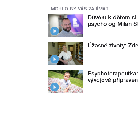
MOHLO BY VÁS ZAJÍMAT
Důvěru k dětem si 
psycholog Milan S
Úžasné životy: Zd
Psychoterapeutka:
vývojově připrave