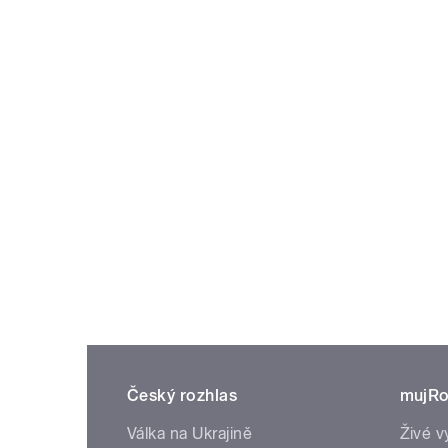
Český rozhlas
mujRo
Válka na Ukrajině
Živé v