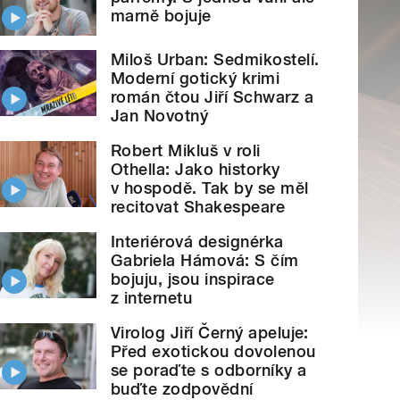
marně bojuje
Miloš Urban: Sedmikostelí.
Moderní gotický krimi
román čtou Jiří Schwarz a
Jan Novotný
Robert Mikluš v roli
Othella: Jako historky
v hospodě. Tak by se měl
recitovat Shakespeare
Interiérová designérka
Gabriela Hámová: S čím
bojuju, jsou inspirace
z internetu
Virolog Jiří Černý apeluje:
Před exotickou dovolenou
se poraďte s odborníky a
buďte zodpovědní