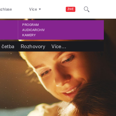
ozhlase
Více
ŽIVĚ
PROGRAM
AUDIOARCHIV
KAMERY
 četba
Rozhovory
Více
…