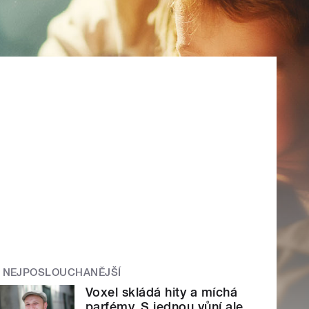
NEJPOSLOUCHANĚJŠÍ
Voxel skládá hity a míchá
parfémy. S jednou vůní ale