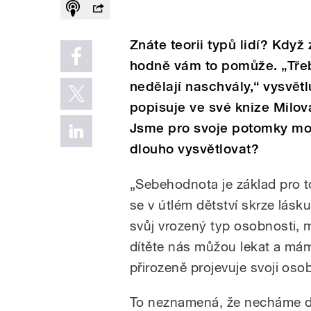
Znáte teorii typů lidí? Když z
hodně vám to pomůže. „Třeb
nedělají naschvály,“ vysvětl
popisuje ve své knize Milov
Jsme pro svoje potomky mo
dlouho vysvětlovat?
„Sebehodnota je základ pro to
se v útlém dětství skrze lásku
svůj vrozený typ osobnosti, 
dítěte nás můžou lekat a má
přirozeně projevuje svoji os
To neznamená, že necháme dí