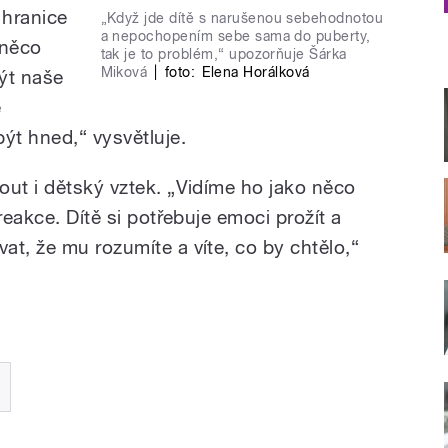
 hranice
„Když jde dítě s narušenou sebehodnotou
a nepochopením sebe sama do puberty,
 něco
tak je to problém,“ upozorňuje Šárka
Miková
|
foto:
Elena Horálková
ýt naše
e
ýt hned,“ vysvětluje.
out i dětský vztek. „Vidíme ho jako něco
reakce. Dítě si potřebuje emoci prožít a
t, že mu rozumíte a víte, co by chtělo,“