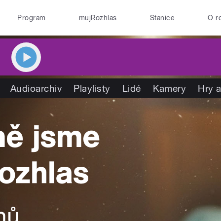
Program
mujRozhlas
Stanice
O r
Audioarchiv
Playlisty
Lidé
Kamery
Hry a