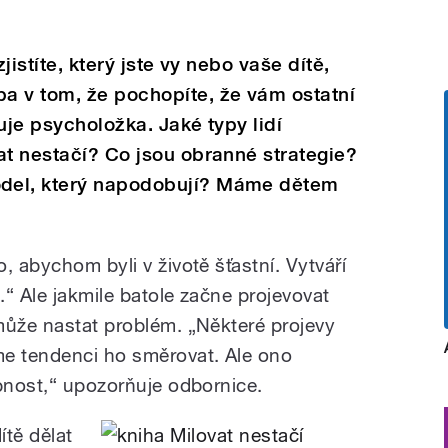
jistíte, který jste vy nebo vaše dítě,
a v tom, že pochopíte, že vám ostatní
uje psycholožka. Jaké typy lidí
at nestačí? Co jsou obranné strategie?
del, který napodobují? Máme dětem
, abychom byli v životě šťastní. Vytváří
.
“
Ale jakmile batole začne projevovat
může nastat problém. „Některé projevy
me tendenci ho směrovat. Ale ono
obnost,“ upozorňuje odbornice.
tě dělat