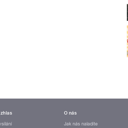
zhlas
O nás
ysílání
Jak nás naladíte