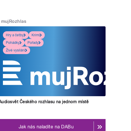
mujRozhlas
Hry a četby
Krimi
Pohádky
Pořady
Živé vysílání
Audiosvět Českého rozhlasu na jednom místě
Jak nás naladíte na DABu