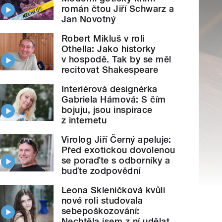
román čtou Jiří Schwarz a
Jan Novotný
Robert Mikluš v roli
Othella: Jako historky
v hospodě. Tak by se měl
recitovat Shakespeare
Interiérová designérka
Gabriela Hámová: S čím
bojuju, jsou inspirace
z internetu
Virolog Jiří Černý apeluje:
Před exotickou dovolenou
se poraďte s odborníky a
buďte zodpovědní
Leona Skleničková kvůli
nové roli studovala
sebepoškozování:
Nechtěla jsem z ní udělat