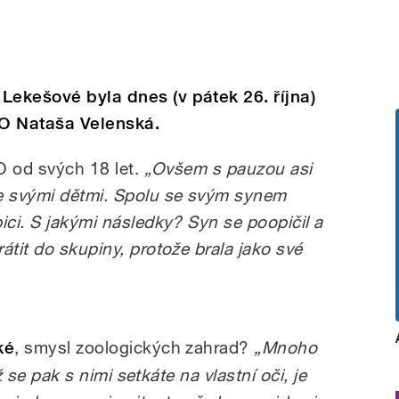
Lekešové byla dnes (v pátek 26. října)
O Nataša Velenská.
OO od svých 18 let.
„Ovšem s pauzou asi
se svými dětmi. Spolu se svým synem
ici. S jakými následky? Syn se poopičil a
átit do skupiny, protože brala jako své
ké
, smysl zoologických zahrad?
„Mnoho
yž se pak s nimi setkáte na vlastní oči, je