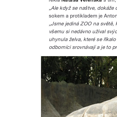
„Ale když se naštve, dokáže 
sokem a protikladem je Anton
„Jsme jediná ZOO na světě, k
všemu si nedávno užíval svýc
uhynula želva, které se říka
odborníci srovnávají a je to 