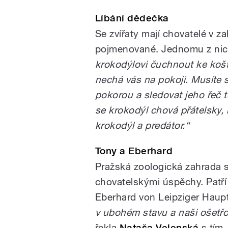
Líbání dědečka
Se zvířaty mají chovatelé v za
pojmenované. Jednomu z nich
krokodýlovi čuchnout ke koště
nechá vás na pokoji. Musíte 
pokorou a sledovat jeho řeč t
se krokodýl chová přátelsky, 
krokodýl a predátor.“
Tony a Eberhard
Pražská zoologická zahrada
chovatelskými úspěchy. Patří
Eberhard von Leipziger Haup
v ubohém stavu a naši ošetřova
řekla
Nataša Velenská
s tím,