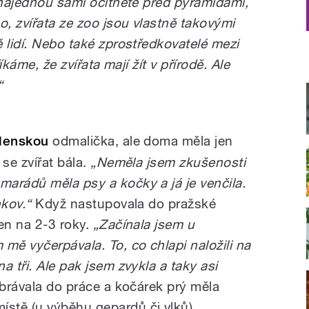
e najednou sami ocitnete před pyramidami,
o, zvířata ze zoo jsou vlastně takovými
 lidí. Nebo také zprostředkovatelé mezi
íkáme, že zvířata mají žít v přírodě. Ale
“
lenskou
odmalička, ale doma měla jen
se zvířat bála.
„Neměla jsem zkušenosti
arádů měla psy a kočky a já je venčila.
nkov.“
Když nastupovala do pražské
en na 2-3 roky.
„Začínala jsem u
mě vyčerpávala. To, co chlapi naložili na
a tři. Ale pak jsem zvykla a taky asi
rávala do práce a kočárek prý měla
stě (u výběhu gepardů či vlků).