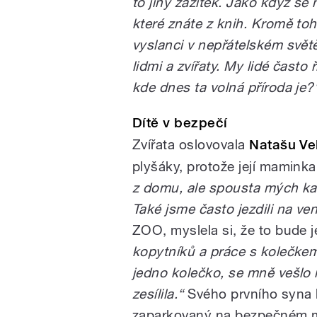
to jiný zážitek. Jako když s
které znáte z knih. Kromě toh
vyslanci v nepřátelském světě
lidmi a zvířaty. My lidé často ř
kde dnes ta volná příroda je?
Dítě v bezpečí
Zvířata oslovovala
Natašu Ve
plyšáky, protože její maminka 
z domu, ale spousta mých kam
Také jsme často jezdili na ve
ZOO, myslela si, že to bude j
kopytníků a práce s kolečkem 
jedno kolečko, se mně vešlo n
zesílila.“
Svého prvního syna b
zaparkovaný na bezpečném mí