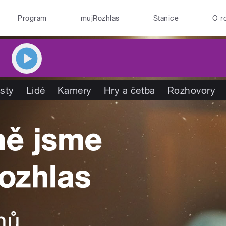
Program
mujRozhlas
Stanice
O r
isty
Lidé
Kamery
Hry a četba
Rozhovory