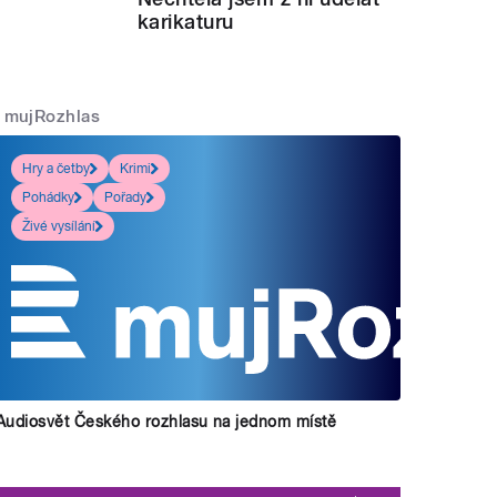
karikaturu
mujRozhlas
Hry a četby
Krimi
Pohádky
Pořady
Živé vysílání
Audiosvět Českého rozhlasu na jednom místě