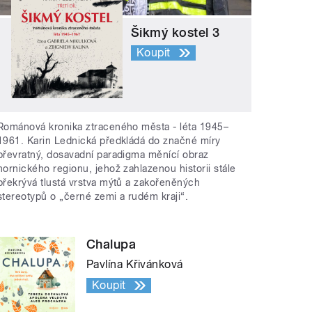
Šikmý kostel 3
Koupit
Románová kronika ztraceného města - léta 1945–
1961. Karin Lednická předkládá do značné míry
převratný, dosavadní paradigma měnící obraz
hornického regionu, jehož zahlazenou historii stále
překrývá tlustá vrstva mýtů a zakořeněných
stereotypů o „černé zemi a rudém kraji“.
Chalupa
Pavlína Křivánková
Koupit