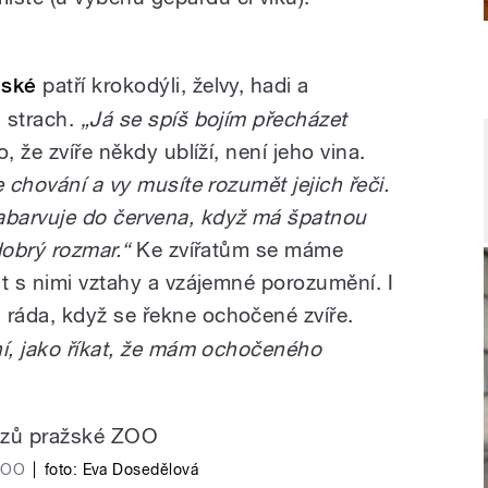
nské
patří krokodýli, želvy, hadi a
 strach.
„Já se spíš bojím přecházet
, že zvíře někdy ublíží, není jeho vina.
e chování a vy musíte rozumět jejich řeči.
barvuje do červena, když má špatnou
dobrý rozmar.“
Ke zvířatům se máme
at s nimi vztahy a vzájemné porozumění. I
ráda, když se řekne ochočené zvíře.
ní, jako říkat, že mám ochočeného
 ZOO
|
foto:
Eva Dosedělová