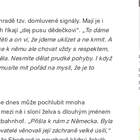
hradě tzv. domluvené signály. Mají je i
 říkají „dej pusu dědečkovi“.
„To dáme
ti a on ví, že jdeme uklízet a ne krmit. A
se k němu ale chovat vždy s respektem,
ěla. Nesmíte dělat prudké pohyby. I když
musíte mít pořád na mysli, že je to
 se dnes může pochlubit mnoha
 mezi ně i sloní želva s dlouhým jménem
tbahnhof.
„Přišla k nám z Německa. Byla
telé věnovali její záchraně velké úsilí,“
 že Eberhard je povahově klidný želvák.