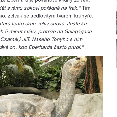
dát svému sokovi pořádně na frak.“
Tím
io, želvák se sedlovitým tvarem krunýře.
terá tento druh želvy chová. Ještě ke
h 5 minut slávy, protože na Galapágách
lo Osamělý Jiří. Našeho Tonyho s ním
právě on, kdo Eberharda často prudí.“