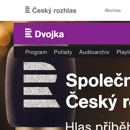
Přejít k hlavnímu obsahu
iRozhlas
Program
Pořady
Audioarchiv
Playl