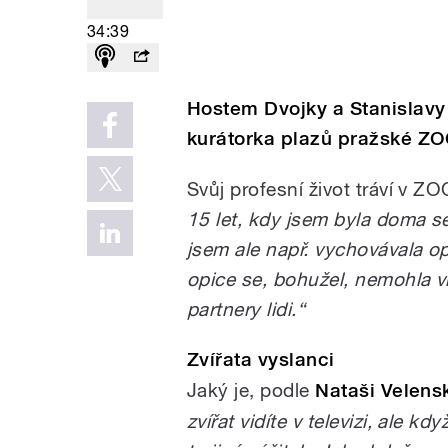
34:39
Hostem Dvojky a Stanislavy 
kurátorka plazů pražské ZO
Svůj profesní život tráví v Z
15 let, kdy jsem byla doma 
jsem ale např. vychovávala op
opice se, bohužel, nemohla vr
partnery lidi.“
Zvířata vyslanci
Jaký je, podle
Nataši Velens
zvířat vidíte v televizi, ale kd