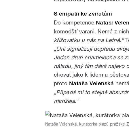
S empatií ke zvířatům
Do kompetence
Nataši Vele
komodští varani. Nemá z nich
křižovatku u nás na Letné.“
To
„Oni signalizují dopředu svoj
Jeden druh chameleona se za
náladu, jiný tím dává najevo 
chovat jako k lidem a pěstov
proto
Nataša Velenská
nemá 
„Připadá mi to stejně absurd
manžela.“
Nataša Velenská, kurátorka plazů pražské