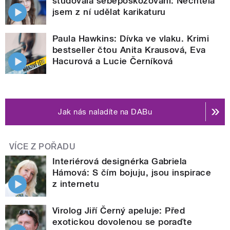
studovala sebepoškozování: Nechtěla
jsem z ní udělat karikaturu
Paula Hawkins: Dívka ve vlaku. Krimi
bestseller čtou Anita Krausová, Eva
Hacurová a Lucie Černíková
Jak nás naladíte na DABu
VÍCE Z POŘADU
Interiérová designérka Gabriela
Hámová: S čím bojuju, jsou inspirace
z internetu
Virolog Jiří Černý apeluje: Před
exotickou dovolenou se poraďte