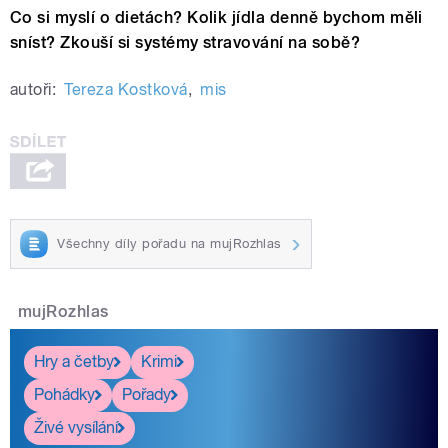
Co si myslí o dietách? Kolik jídla denně bychom měli
sníst? Zkouší si systémy stravování na sobě?
autoři:
Tereza Kostková
,
mis
Všechny díly pořadu na mujRozhlas
mujRozhlas
Hry a četby
Krimi
Pohádky
Pořady
Živé vysílání