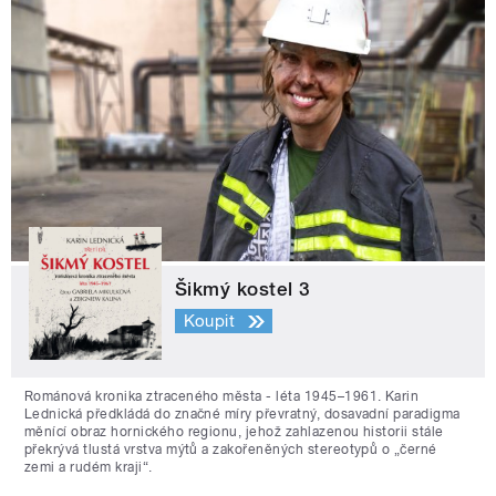
Šikmý kostel 3
Koupit
Románová kronika ztraceného města - léta 1945–1961. Karin
Lednická předkládá do značné míry převratný, dosavadní paradigma
měnící obraz hornického regionu, jehož zahlazenou historii stále
překrývá tlustá vrstva mýtů a zakořeněných stereotypů o „černé
zemi a rudém kraji“.