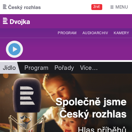
Přejít k hlavnímu obsahu
MENU
ŽIVĚ
PROGRAM
AUDIOARCHIV
KAMERY
Jídlo
Program
Pořady
Více
…