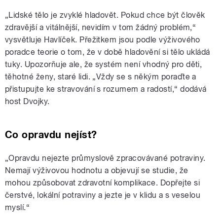
„Lidské tělo je zvyklé hladovět. Pokud chce být člověk
zdravější a vitálnější, nevidím v tom žádný problém,“
vysvětluje Havlíček. Přežitkem jsou podle výživového
poradce teorie o tom, že v době hladovění si tělo ukládá
tuky. Upozorňuje ale, že systém není vhodný pro děti,
těhotné ženy, staré lidi. „Vždy se s někým poraďte a
přistupujte ke stravování s rozumem a radostí,“ dodává
host Dvojky.
Co opravdu nejíst?
„Opravdu nejezte průmyslově zpracovávané potraviny.
Nemají výživovou hodnotu a objevují se studie, že
mohou způsobovat zdravotní komplikace. Dopřejte si
čerstvé, lokální potraviny a jezte je v klidu a s veselou
myslí.“