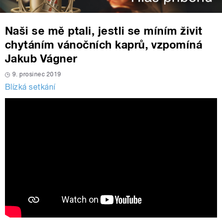
Naši se mě ptali, jestli se míním živit
chytáním vánočních kaprů, vzpomíná
Jakub Vágner
9. prosinec 2019
Blízká setkání