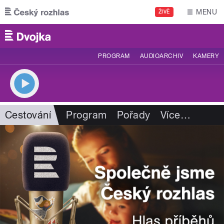
Přejít k hlavnímu obsahu
MENU
ŽIVĚ
PROGRAM
AUDIOARCHIV
KAMERY
Cestování
Program
Pořady
Více
…