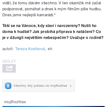
viděl, že tomu dávám všechno. V ten okamžik mě začal
podporovat, pomáhat a dnes k mým filmům píše hudbu.
Dnes jsme nejlepší kamarádi.“
Těší se na Vánoce, kdy slaví i narozeniny? Nutili ho
doma k hudbě? Jak probíhá příprava k natáčení? Co
je v džungli největším nebezpečím? Uvažuje o rodině?
autoři:
Tereza Kostková
,
eh
Všechny díly pořadu na mujRozhlas
mujRozhlas