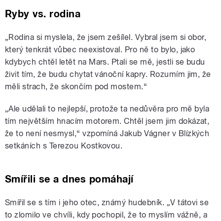
Ryby vs. rodina
„Rodina si myslela, že jsem zešílel. Vybral jsem si obor,
který tenkrát vůbec neexistoval. Pro ně to bylo, jako
kdybych chtěl letět na Mars. Ptali se mě, jestli se budu
živit tím, že budu chytat vánoční kapry. Rozumím jim, že
měli strach, že skončím pod mostem.“
„Ale udělali to nejlepší, protože ta nedůvěra pro mě byla
tím největším hnacím motorem. Chtěl jsem jim dokázat,
že to není nesmysl,“ vzpomíná Jakub Vágner v Blízkých
setkáních s Terezou Kostkovou.
Smířili se a dnes pomáhají
Smířil se s tím i jeho otec, známý hudebník. „V tátovi se
to zlomilo ve chvíli, kdy pochopil, že to myslím vážně, a