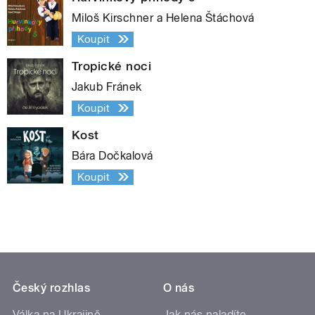
Miloš Kirschner a Helena Štáchová
Koupit
Tropické noci
Jakub Fránek
Koupit
Kost
Bára Dočkalová
Koupit
Český rozhlas
O nás
Válka na Ukrajině
Jak nás naladíte