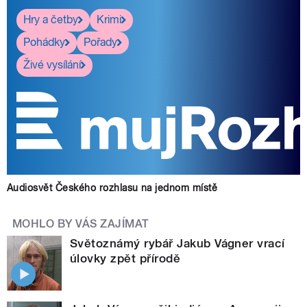
Hry a četby
Krimi
Pohádky
Pořady
Živé vysílání
Audiosvět Českého rozhlasu na jednom místě
MOHLO BY VÁS ZAJÍMAT
Světoznámý rybář Jakub Vágner vrací
úlovky zpět přírodě