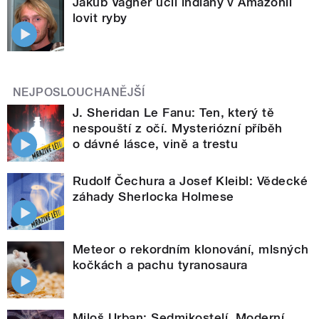
Jakub Vágner učil indiány v Amazonii
lovit ryby
NEJPOSLOUCHANĚJŠÍ
J. Sheridan Le Fanu: Ten, který tě
nespouští z očí. Mysteriózní příběh
o dávné lásce, vině a trestu
Rudolf Čechura a Josef Kleibl: Vědecké
záhady Sherlocka Holmese
Meteor o rekordním klonování, mlsných
kočkách a pachu tyranosaura
Miloš Urban: Sedmikostelí. Moderní