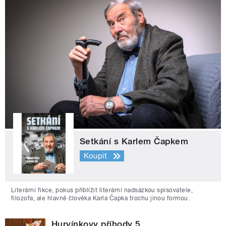
Setkání s Karlem Čapkem
Koupit
Literární fikce, pokus přiblížit literární nadsázkou spisovatele,
filozofa, ale hlavně člověka Karla Čapka trochu jinou formou.
Hurvínkovy příhody 5