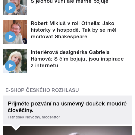
S jednou vůní ale marně bojuje
Robert Mikluš v roli Othella: Jako
historky v hospodě. Tak by se měl
recitovat Shakespeare
Interiérová designérka Gabriela
Hámová: S čím bojuju, jsou inspirace
z internetu
E-SHOP ČESKÉHO ROZHLASU
Přijměte pozvání na úsměvný doušek moudré
člověčiny.
František Novotný, moderátor