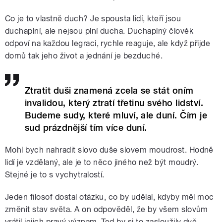
Co je to vlastně duch? Je spousta lidí, kteří jsou
duchaplní, ale nejsou plní ducha. Duchaplný člověk
odpoví na každou legraci, rychle reaguje, ale když přijde
domů tak jeho život a jednání je bezduché.
Ztratit duši znamená zcela se stát oním
invalidou, který ztratí třetinu svého lidství.
Budeme sudy, které mluví, ale duní. Čím je
sud prázdnější tím více duní.
Mohl bych nahradit slovo duše slovem moudrost. Hodně
lidí je vzdělaný, ale je to něco jiného než být moudrý.
Stejné je to s vychytralostí.
Jeden filosof dostal otázku, co by udělal, kdyby měl moc
změnit stav světa. A on odpověděl, že by všem slovům
vrátil jejich pravý význam. Ted by si to zasloužily dvě