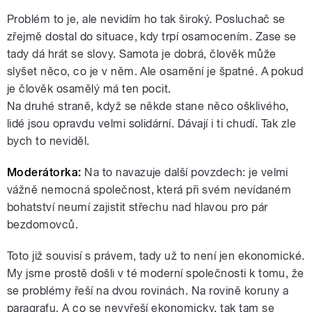
Problém to je, ale nevidím ho tak široký. Posluchač se
zřejmě dostal do situace, kdy trpí osamocením. Zase se
tady dá hrát se slovy. Samota je dobrá, člověk může
slyšet něco, co je v něm. Ale osamění je špatné. A pokud
je člověk osamělý má ten pocit.
Na druhé straně, když se někde stane něco ošklivého,
lidé jsou opravdu velmi solidární. Dávají i ti chudí. Tak zle
bych to neviděl.
Moderátorka:
Na to navazuje další povzdech: je velmi
vážně nemocná společnost, která při svém nevídaném
bohatství neumí zajistit střechu nad hlavou pro pár
bezdomovců.
Toto již souvisí s právem, tady už to není jen ekonomické.
My jsme prostě došli v té moderní společnosti k tomu, že
se problémy řeší na dvou rovinách. Na rovině koruny a
paragrafu. A co se nevyřeší ekonomicky, tak tam se