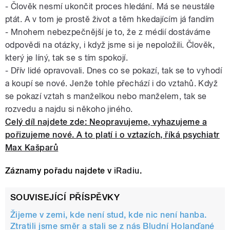
- Člověk nesmí ukončit proces hledání. Má se neustále
ptát. A v tom je prostě život a těm hkedajícím já fandím
- Mnohem nebezpečnější je to, že z médií dostáváme
odpovědi na otázky, i když jsme si je nepoložili. Člověk,
který je líný, tak se s tím spokojí.
- Dřív lidé opravovali. Dnes co se pokazí, tak se to vyhodí
a koupí se nové. Jenže tohle přechází i do vztahů. Když
se pokazí vztah s manželkou nebo manželem, tak se
rozvedu a najdu si někoho jiného.
Celý díl najdete zde: Neopravujeme, vyhazujeme a
pořizujeme nové. A to platí i o vztazích, říká psychiatr
Max Kašparů
Záznamy pořadu najdete v
iRadiu
.
SOUVISEJÍCÍ PŘÍSPĚVKY
Žijeme v zemi, kde není stud, kde nic není hanba.
Ztratili jsme směr a stali se z nás Bludní Holanďané