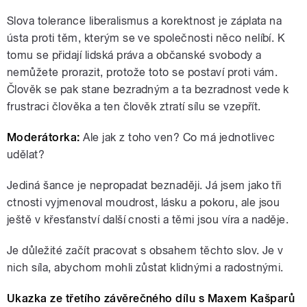
Slova tolerance liberalismus a korektnost je záplata na
ústa proti těm, kterým se ve společnosti něco nelíbí. K
tomu se přidají lidská práva a občanské svobody a
nemůžete prorazit, protože toto se postaví proti vám.
Člověk se pak stane bezradným a ta bezradnost vede k
frustraci člověka a ten člověk ztratí sílu se vzepřít.
Moderátorka:
Ale jak z toho ven? Co má jednotlivec
udělat?
Jediná šance je nepropadat beznaději. Já jsem jako tři
ctnosti vyjmenoval moudrost, lásku a pokoru, ale jsou
ještě v křesťanství další cnosti a těmi jsou víra a naděje.
Je důležité začít pracovat s obsahem těchto slov. Je v
nich síla, abychom mohli zůstat klidnými a radostnými.
Ukazka ze třetího závěrečného dílu s Maxem Kašparů