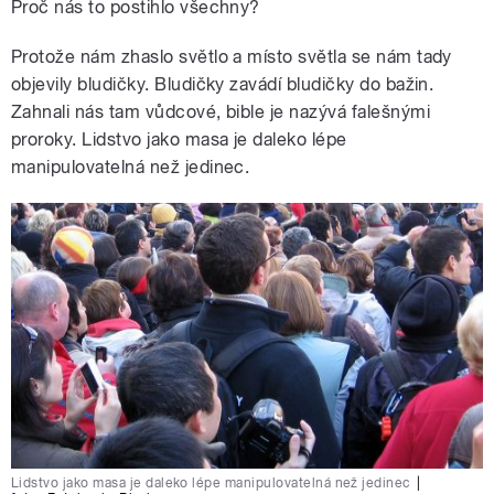
Proč nás to postihlo všechny?
Protože nám zhaslo světlo a místo světla se nám tady
objevily bludičky. Bludičky zavádí bludičky do bažin.
Zahnali nás tam vůdcové, bible je nazývá falešnými
proroky. Lidstvo jako masa je daleko lépe
manipulovatelná než jedinec.
Lidstvo jako masa je daleko lépe manipulovatelná než jedinec
|