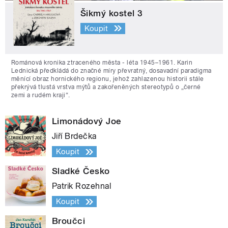
Šikmý kostel 3
Koupit
Románová kronika ztraceného města - léta 1945–1961. Karin
Lednická předkládá do značné míry převratný, dosavadní paradigma
měnící obraz hornického regionu, jehož zahlazenou historii stále
překrývá tlustá vrstva mýtů a zakořeněných stereotypů o „černé
zemi a rudém kraji“.
Limonádový Joe
Jiří Brdečka
Koupit
Sladké Česko
Patrik Rozehnal
Koupit
Broučci