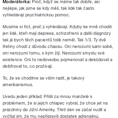
Moderátorka:
Proč, když se máme tak dobře, asi
nejlépe, jak jsme se kdy měli, tak lidé tak často
vyhledávají psychiatrickou pomoc.
Musíme si říct, proč ji vyhledávají. Kdyby ke mně chodili
jen lidé, kteří mají deprese, schizofrenii a další diagnózy
tak já bych těch pacientů tolik neměl. Tak 1/3. Ty dvě
třetiny chodí z důvodu chaosu. Oni nerozumí sami sobě,
oni nerozumí tomu, s kým žijí. Nerozumí smyslu své
existence. Oni to nedovedou pojmenovat a dekódovat a
dešifrovat to, co prožívají.
To, že se chodíme se vším radit, je takový
amerikanismus.
Uvedu jeden příklad: Přišli za mnou manželé s
problémem, že si jejich chlapec vybral, že chce jet na
prázdniny do Jižní Ameriky. Třetí den se začal nudit a
vyčítal jim, že mu nepřipravili dostatek adrenalinu.