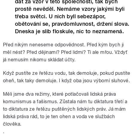
dát za vzor v této společnosti, tak bych
prostě nevěděl. Nemáme vzory jakými byli
třeba světci. U nich byll sebezápor,
obětování se, pravdomluvnost, držení slova.
Dneska je slib floskule, nic to neznamená.
Před nikým neneseme odpovědnost. Před kým bych ji
měl nést? Před dějinami? Před lidmi? Ti ale mřou. Vždyť
já nemusím nikomu skládat účty.
Když pustíte ze řetězu vodu, tak demoluje, pokud pustíte
oheň, tak taky demoluje. I když oba jsou výborní sluhové.
Měli jsme dva režimy, které potlačovali lidská práva
komunismus a fašismus. Zůstala nám tu diktatura třetí a
to diktatura ze řetězu puštěných lidských práv. Já mám
lidská práva rád, to je ten ohen a voda ve službách
člověka.
.