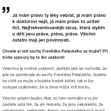
Já mám právo ty léky nebrat, já mám právo
k doktorovi nejít, já mám právo to učiteli
říct. Nejfrekventovanější slova, která slyším
u dětí jsou práva, práva, práva. Všichni
ostatní mají jen povinnosti.
Chcete si vzít sochu Františka Palackého za muže? Při
troše vzpoury by to šlo uzákonit
Všechno je možné uzákonit. Jestliže jste se rozhodla, že
jste se zamilovala do sochy Františka Palackého, budete
ho chtít za muže a budete hodně křičet, tak si lze
vydupat uzákonění, že si žena může vzít sochu.
Všichni ostatní budou říkat, to není normální a vy jim
zavřete ústa tím, že jim řeknete, že jsou nekorektní, že
netolerantní, neliberální, šlapou po nezadatelných mých