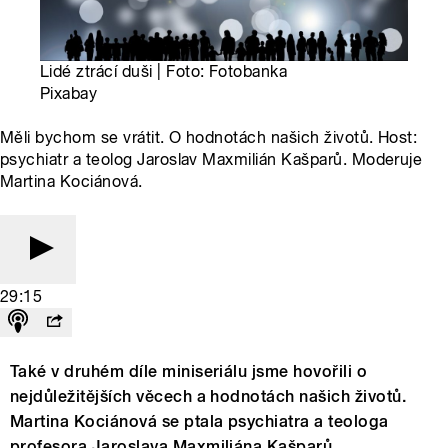
Lidé ztrácí duši | Foto: Fotobanka
Pixabay
Měli bychom se vrátit. O hodnotách našich životů. Host:
psychiatr a teolog Jaroslav Maxmilián Kašparů. Moderuje
Martina Kociánová.
29:15
Také v druhém díle miniseriálu jsme hovořili o
nejdůležitějších věcech a hodnotách našich životů.
Martina Kociánová se ptala psychiatra a teologa
profesora Jaroslava Maxmiliána Kašparů.