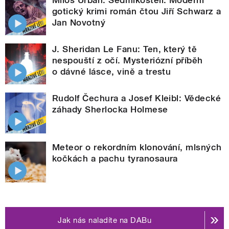
Miloš Urban: Sedmikostelí. Moderní
gotický krimi román čtou Jiří Schwarz a
Jan Novotný
J. Sheridan Le Fanu: Ten, který tě
nespouští z očí. Mysteriózní příběh
o dávné lásce, vině a trestu
Rudolf Čechura a Josef Kleibl: Vědecké
záhady Sherlocka Holmese
Meteor o rekordním klonování, mlsných
kočkách a pachu tyranosaura
Jak nás naladíte na DABu