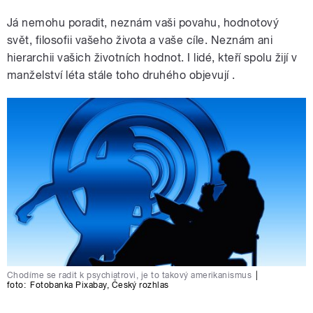
Já nemohu poradit, neznám vaši povahu, hodnotový
svět, filosofii vašeho života a vaše cíle. Neznám ani
hierarchii vašich životních hodnot. I lidé, kteří spolu žijí v
manželství léta stále toho druhého objevují .
Chodíme se radit k psychiatrovi, je to takový amerikanismus
|
foto:
Fotobanka Pixabay
,
Český rozhlas