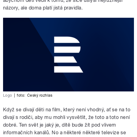
abychom děti vedli k tomu, že sice uslyší nejrůznější
názory, ale doma platí jistá pravidla.
Logo
|
foto:
Český rozhlas
Když se dívají děti na film, který není vhodný, ať se na to
dívají s rodiči, aby mu mohli vysvětlit, že toto a toto není
dobré. Ten svět je jaký je, dítě bude žít pod vlivem
informačních kanálů. No a některé některé televize se