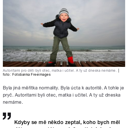
Autoritami pro děti byli otec, matka i učitel. A ty už dneska nemáme.
|
foto:
Fotobanka Freeimages
Byla jiná měřítka normality. Byla úcta k autoritě. A tohle je
pryč. Autoritami byli otec, matka i učitel. A ty už dneska
nemáme.
Kdyby se mě někdo zeptal, koho bych měl