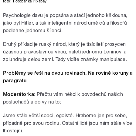
foto:
Fotobanka Pixabay
Psychologie davu je popsána a stačí jednoho křiklouna,
jako byl Hitler, a tak inteligentní národ umělců a filosofů
podlehne jednomu šílenci.
Druhý příklad je ruský národ, který je tisíciletí prosycen
úžasnou pravoslavnou vírou, naletí jednomu Leninovi a
zplundruje celou zemi. Tady vidíte známky manipulace.
Problémy se řeší na dvou rovinách. Na rovině koruny a
paragrafu
Moderátorka
: Přečtu vám několik povzdechů našich
posluchačů a co vy na to:
Jsme stále větší sobci, egoisté. Hrabeme jen pro sebe,
případně pro svou rodinu. Ostatní lidé jsou nám stále více
lhostejní.