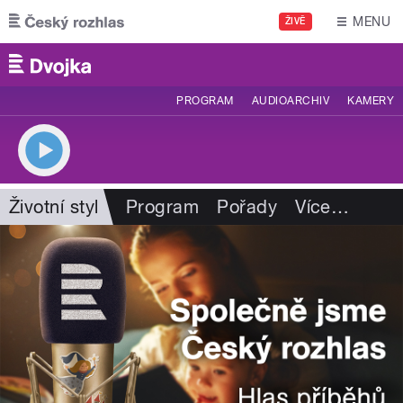
Přejít k hlavnímu obsahu
MENU
ŽIVĚ
PROGRAM
AUDIOARCHIV
KAMERY
Životní styl
Program
Pořady
Více
…