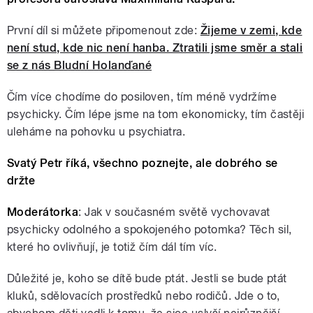
První díl si můžete připomenout zde:
Žijeme v zemi, kde
není stud, kde nic není hanba. Ztratili jsme směr a stali
se z nás Bludní Holanďané
Čím více chodíme do posiloven, tím méně vydržíme
psychicky. Čím lépe jsme na tom ekonomicky, tím častěji
uleháme na pohovku u psychiatra.
Svatý Petr říká, všechno poznejte, ale dobrého se
držte
Moderátorka
: Jak v současném světě vychovavat
psychicky odolného a spokojeného potomka? Těch sil,
které ho ovlivňují, je totiž čím dál tím víc.
Důležité je, koho se dítě bude ptát. Jestli se bude ptát
kluků, sdělovacích prostředků nebo rodičů. Jde o to,