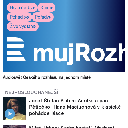
Hry a četby
Krimi
Pohádky
Pořady
Živé vysílání
Audiosvět Českého rozhlasu na jednom místě
NEJPOSLOUCHANĚJŠÍ
Josef Štefan Kubín: Anulka a pan
Pětiočko. Hana Maciuchová v klasické
pohádce lásce