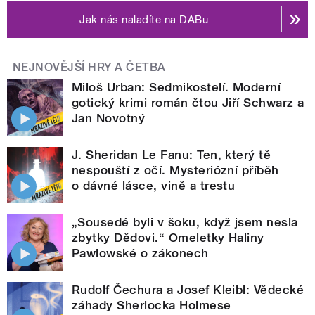
Jak nás naladíte na DABu
NEJNOVĚJŠÍ HRY A ČETBA
Miloš Urban: Sedmikostelí. Moderní
gotický krimi román čtou Jiří Schwarz a
Jan Novotný
J. Sheridan Le Fanu: Ten, který tě
nespouští z očí. Mysteriózní příběh
o dávné lásce, vině a trestu
„Sousedé byli v šoku, když jsem nesla
zbytky Dědovi.“ Omeletky Haliny
Pawlowské o zákonech
Rudolf Čechura a Josef Kleibl: Vědecké
záhady Sherlocka Holmese