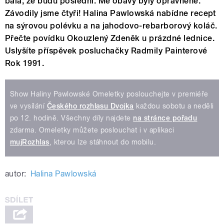
bála, že budu poslední. Mé obavy byly oprávněné.
Závodily jsme čtyři! Halina Pawlowská nabídne recept
na sýrovou polévku a na jahodovo-rebarborový koláč.
Přečte povídku Okouzlený Zdeněk u prázdné lednice.
Uslyšíte příspěvek posluchačky Radmily Painterové
Rok 1991.
Show Haliny Pawlowské Omeletky poslouchejte v premiéře
ve vysílání
Českého rozhlasu Dvojka
každou sobotu a neděli
po 12. hodině. Všechny díly najdete
na stránce pořadu
zdarma. Omeletky můžete poslouchat i v aplikaci
mujRozhlas
, kterou lze stáhnout do mobilu.
autor:
Halina Pawlowská