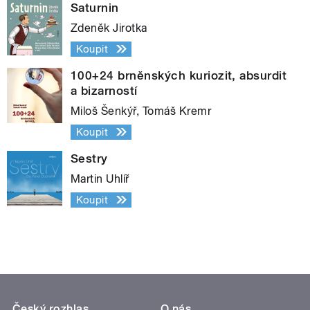
Saturnin
Zdeněk Jirotka
Koupit
100+24 brněnských kuriozit, absurdit
a bizarností
Miloš Šenkýř, Tomáš Kremr
Koupit
Sestry
Martin Uhlíř
Koupit
Český rozhlas
O nás