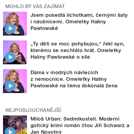
MOHLO BY VÁS ZAJÍMAT
Jsem posedlá lichotkami, černými šaty
i náušnicemi. Omeletky Haliny
Pawlowské
„Ty děti se moc pohybujou,“ řekl syn,
kterému se nechtělo hrát. Omeletky
Haliny Pawlowské o síle
Dáma v modrých návlecích
z nemocnice. Omeletky Haliny
Pawlowské na téma dokonalá žena
NEJPOSLOUCHANĚJŠÍ
Miloš Urban: Sedmikostelí. Moderní
gotický krimi román čtou Jiří Schwarz a
Jan Novotný