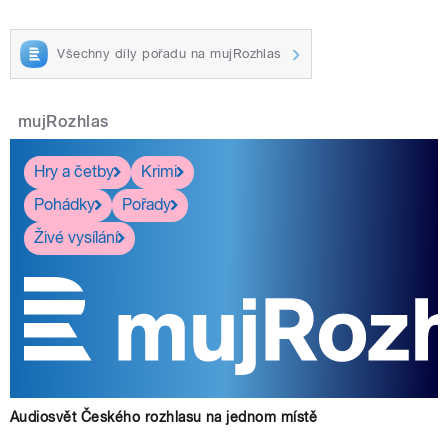
Všechny díly pořadu na mujRozhlas
mujRozhlas
Hry a četby
Krimi
Pohádky
Pořady
Živé vysílání
Audiosvět Českého rozhlasu na jednom místě