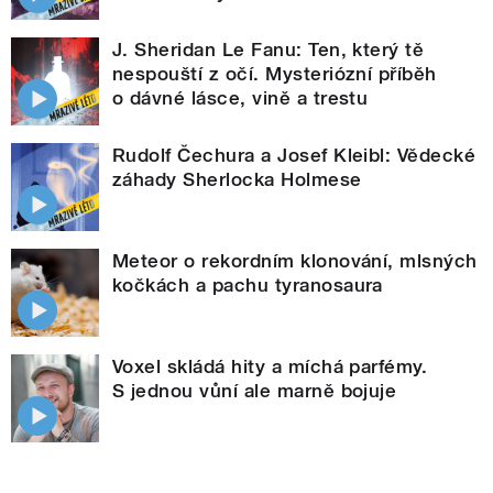
J. Sheridan Le Fanu: Ten, který tě
nespouští z očí. Mysteriózní příběh
o dávné lásce, vině a trestu
Rudolf Čechura a Josef Kleibl: Vědecké
záhady Sherlocka Holmese
Meteor o rekordním klonování, mlsných
kočkách a pachu tyranosaura
Voxel skládá hity a míchá parfémy.
S jednou vůní ale marně bojuje