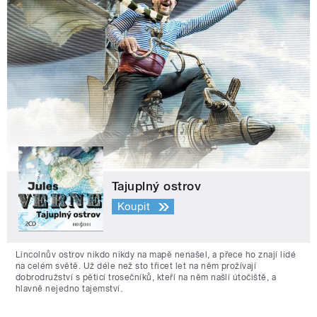
Tajuplný ostrov
Koupit
Lincolnův ostrov nikdo nikdy na mapě nenašel, a přece ho znají lidé
na celém světě. Už déle než sto třicet let na něm prožívají
dobrodružství s pěticí trosečníků, kteří na něm našli útočiště, a
hlavně nejedno tajemství.