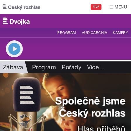
Přejít k hlavnímu obsahu
MENU
ŽIVĚ
PROGRAM
AUDIOARCHIV
KAMERY
Zábava
Program
Pořady
Více
…