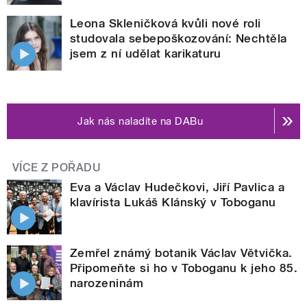
Leona Skleničková kvůli nové roli
studovala sebepoškozování: Nechtěla
jsem z ní udělat karikaturu
Jak nás naladíte na DABu
VÍCE Z POŘADU
Eva a Václav Hudečkovi, Jiří Pavlica a
klavírista Lukáš Klánský v Toboganu
Zemřel známý botanik Václav Větvička.
Připomeňte si ho v Toboganu k jeho 85.
narozeninám