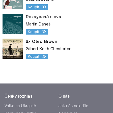
Koupit
Rozsypaná slova
Martin Daneš
Koupit
6x Otec Brown
Gilbert Keith Chesterton
Koupit
Český rozhlas
O nás
Válka na Ukrajině
Jak nás naladíte