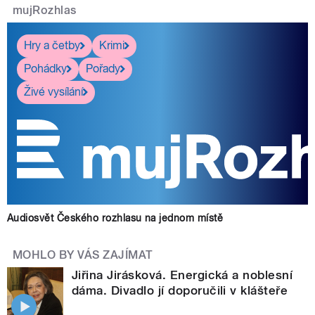
mujRozhlas
Hry a četby
Krimi
Pohádky
Pořady
Živé vysílání
Audiosvět Českého rozhlasu na jednom místě
MOHLO BY VÁS ZAJÍMAT
Jiřina Jirásková. Energická a noblesní
dáma. Divadlo jí doporučili v klášteře