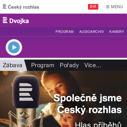
Přejít k hlavnímu obsahu
MENU
ŽIVĚ
PROGRAM
AUDIOARCHIV
KAMERY
Zábava
Program
Pořady
Více
…