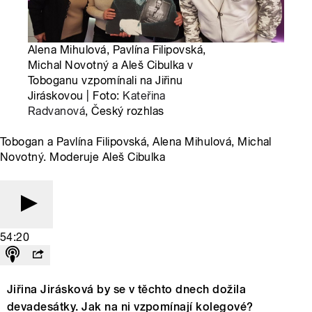
Alena Mihulová, Pavlína Filipovská,
Michal Novotný a Aleš Cibulka v
Toboganu vzpomínali na Jiřinu
Jiráskovou | Foto:
Kateřina
Radvanová
, Český rozhlas
Tobogan a Pavlína Filipovská, Alena Mihulová, Michal
Novotný. Moderuje Aleš Cibulka
54:20
Jiřina Jirásková by se v těchto dnech dožila
devadesátky. Jak na ni vzpomínají kolegové?