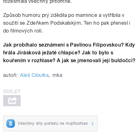
rozesmála všechny přítomné.
Způsob humoru prý zdědila po mamince a vytříbila v
soužití se Zdeňkem Podskalským. Ten ho pak přenesl i
do filmových rolí.
Jak probíhalo seznámení s Pavlínou Filipovskou? Kdy
hrála Jirásková ježaté chlapce? Jak to bylo s
kouřením v rozhlase? A jak se jmenovali její buldočci?
autoři:
Aleš Cibulka
,
mka
Všechny díly pořadu na mujRozhlas