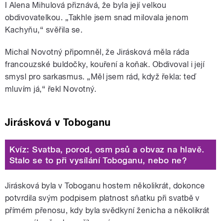
I Alena Mihulová přiznává, že byla její velkou
obdivovatelkou. „Takhle jsem snad milovala jenom
Kachyňu,“ svěřila se.
Michal Novotný připomněl, že Jirásková měla ráda
francouzské buldočky, kouření a koňak. Obdivoval i její
smysl pro sarkasmus. „Měl jsem rád, když řekla: teď
mluvím já,“ řekl Novotný.
Jirásková v Toboganu
Kvíz: Svatba, porod, osm psů a obvaz na hlavě.
Stalo se to při vysílání Toboganu, nebo ne?
Jirásková byla v Toboganu hostem několikrát, dokonce
potvrdila svým podpisem platnost sňatku při svatbě v
přímém přenosu, kdy byla svědkyní ženicha a několikrát