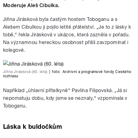
Moderuje Aleš Cibulka.
Jiřina Jirásková byla častým hostem Toboganu a s
Alešem Cibulkou ji pojilo letité přátelství. „Je to z lásky k
tobě,“ řekla Jirásková v ukázce, která zazněla v pořadu.
Na významnou hereckou osobnost přišli zavzpomínat i
kolegové.
Jiřina Jirásková (60. léta)
|
foto:
Archivní a programové fondy Českého
rozhlasu
Například „úhlavní přítelkyně“ Pavlína Filipovská. „Já si
nepomatuju dobu, kdy jsme se neznaly,“ vzpomínala v
Toboganu.
Láska k buldočkům