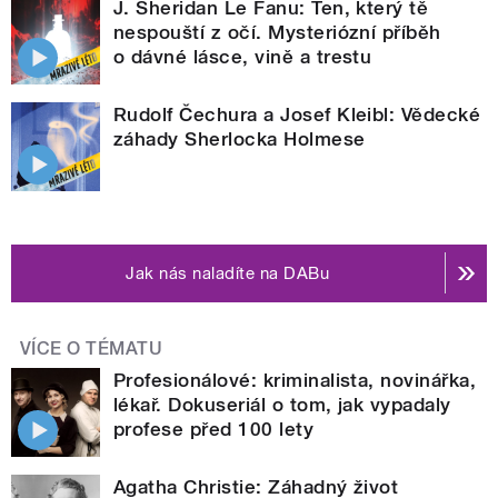
J. Sheridan Le Fanu: Ten, který tě
nespouští z očí. Mysteriózní příběh
o dávné lásce, vině a trestu
Rudolf Čechura a Josef Kleibl: Vědecké
záhady Sherlocka Holmese
Jak nás naladíte na DABu
VÍCE O TÉMATU
Profesionálové: kriminalista, novinářka,
lékař. Dokuseriál o tom, jak vypadaly
profese před 100 lety
Agatha Christie: Záhadný život