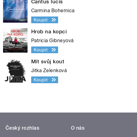
Cantus lucis
Carmina Bohemica
Koupit
Hrob na kopci
Patricia Gibneyová
Koupit
Mít svůj kout
Jitka Zelenková
Koupit
Český rozhlas
O nás