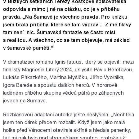
V Blízkých setkáních Terezy Kostkové spisovatelka
odpovídala mimo jiné na otázku, co je v příběhu
pravda. „Na Šumavě je všechno pravda. Pro knížku
jsem brala příběhy, které se tam vypráví... Z mé hlavy
tam není nic. Šumavská fantazie se často mísí
s realitou. A všechno, co se tam objevuje, má základ
v šumavské paměti.“
V dramatizaci románu Ignis fatuus, který se objevil i mezi
finalisty Magnesie Litery 2024, uslyšíte Pavlu Beretovou,
Lukáše Příkazkého, Martina Myšičku, Jiřího Vyorálka,
Igora Bareše a spoustu dalších herců. V hororově
laděném příběhu skupina vědců pátrá po záhadných
jevech na Šumavě.
Rozhlasovou adaptaci autorka ještě neslyšela. „Nechtěla
jsem ten dárek předem rozbalit. Když jsem jako malá
holka před Vánocemi otevírala skříně a hledala panenky,
tak mi pak bylo pod stromečkem smutno, protože už