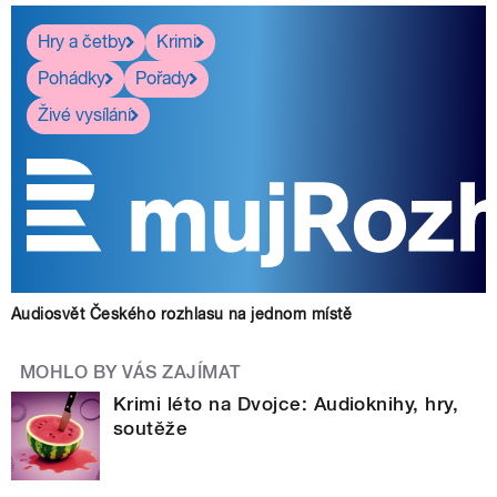
Hry a četby
Krimi
Pohádky
Pořady
Živé vysílání
Audiosvět Českého rozhlasu na jednom místě
MOHLO BY VÁS ZAJÍMAT
Krimi léto na Dvojce: Audioknihy, hry,
soutěže