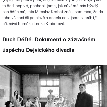
to četli poprvé, pochopili jsme, jak důvěrně nás bývalý
pan šéf a můj táta Miroslav Krobot zná. Jsem ráda, že do
toho všichni šli po hlavě a docela dost jsme si hrábli,“
přiznává herečka Lenka Krobotová.
Duch DéDé. Dokument o zázračném
úspěchu Dejvického divadla