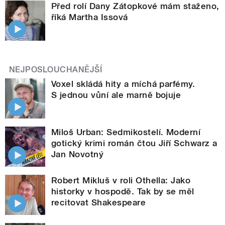
Před rolí Dany Zátopkové mám staženo,
říká Martha Issová
NEJPOSLOUCHANĚJŠÍ
Voxel skládá hity a míchá parfémy.
S jednou vůní ale marně bojuje
Miloš Urban: Sedmikostelí. Moderní
gotický krimi román čtou Jiří Schwarz a
Jan Novotný
Robert Mikluš v roli Othella: Jako
historky v hospodě. Tak by se měl
recitovat Shakespeare