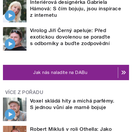
Interiérová designérka Gabriela
Hámová: S čím bojuju, jsou inspirace
z internetu
Virolog Jiří Černý apeluje: Před
exotickou dovolenou se poraďte
s odborníky a buďte zodpovědní
Jak nás naladíte na DABu
VÍCE Z POŘADU
Voxel skládá hity a míchá parfémy.
S jednou vůní ale marně bojuje
Robert Mikluš v roli Othella: Jako