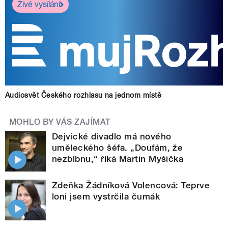
Živé vysílání
Audiosvět Českého rozhlasu na jednom místě
MOHLO BY VÁS ZAJÍMAT
Dejvické divadlo má nového
uměleckého šéfa. „Doufám, že
nezblbnu,“ říká Martin Myšička
Zdeňka Žádníková Volencová: Teprve
loni jsem vystrčila čumák