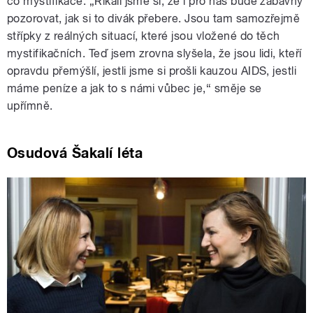
co mystifikace. „Říkali jsme si, že i pro nás bude zábavný
pozorovat, jak si to divák přebere. Jsou tam samozřejmě
střípky z reálných situací, které jsou vložené do těch
mystifikačních. Teď jsem zrovna slyšela, že jsou lidi, kteří
opravdu přemýšlí, jestli jsme si prošli kauzou AIDS, jestli
máme peníze a jak to s námi vůbec je,“ směje se
upřímně.
Osudová Šakalí léta