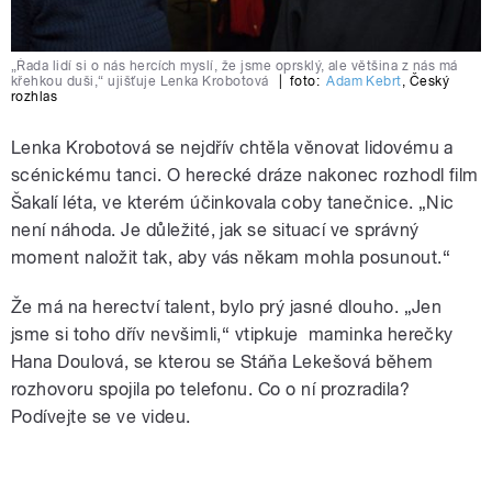
„Řada lidí si o nás hercích myslí, že jsme oprsklý, ale většina z nás má
křehkou duši,“ ujišťuje Lenka Krobotová
|
foto:
Adam Kebrt
,
Český
rozhlas
Lenka Krobotová se nejdřív chtěla věnovat lidovému a
scénickému tanci. O herecké dráze nakonec rozhodl film
Šakalí léta, ve kterém účinkovala coby tanečnice. „Nic
není náhoda. Je důležité, jak se situací ve správný
moment naložit tak, aby vás někam mohla posunout.“
Že má na herectví talent, bylo prý jasné dlouho. „Jen
jsme si toho dřív nevšimli,“ vtipkuje maminka herečky
Hana Doulová, se kterou se Stáňa Lekešová během
rozhovoru spojila po telefonu. Co o ní prozradila?
Podívejte se ve videu.