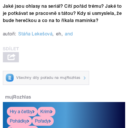
Jaké jsou ohlasy na seriál? Cítí pořád trému? Jaké to
je potkávat se pracovně s tátou? Kdy si usmyslela, že
bude herečkou a co na to říkala maminka?
autoři:
Stáňa Lekešová
,
eh
,
and
Všechny díly pořadu na mujRozhlas
mujRozhlas
Hry a četby
Krimi
Pohádky
Pořady