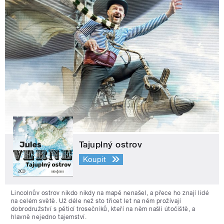
Tajuplný ostrov
Koupit
Lincolnův ostrov nikdo nikdy na mapě nenašel, a přece ho znají lidé
na celém světě. Už déle než sto třicet let na něm prožívají
dobrodružství s pěticí trosečníků, kteří na něm našli útočiště, a
hlavně nejedno tajemství.