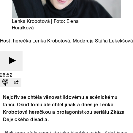
Lenka Krobotová | Foto: Elena
Horálková
Host: herečka Lenka Krobotová. Moderuje Stáňa Lekekšová
26:52
Nejdřív se chtěla věnovat lidovému a scénickému
tanci. Osud tomu ale chtěl jinak a dnes je Lenka
Krobotová herečkou a protagonistkou seriálu Zkáza
Dejvického divadla.
„Byli jsme překvapeni, do jaké hloubky to jde. Když jsme