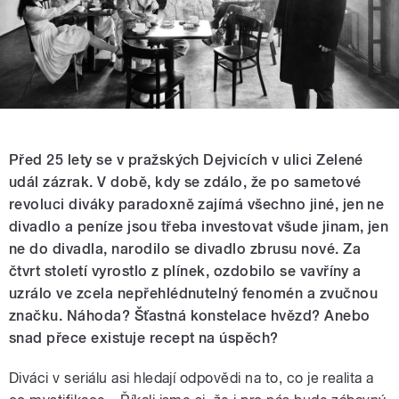
Před 25 lety se v pražských Dejvicích v ulici Zelené
udál zázrak. V době, kdy se zdálo, že po sametové
revoluci diváky paradoxně zajímá všechno jiné, jen ne
divadlo a peníze jsou třeba investovat všude jinam, jen
ne do divadla, narodilo se divadlo zbrusu nové. Za
čtvrt století vyrostlo z plínek, ozdobilo se vavříny a
uzrálo ve zcela nepřehlédnutelný fenomén a zvučnou
značku. Náhoda? Šťastná konstelace hvězd? Anebo
snad přece existuje recept na úspěch?
Diváci v seriálu asi hledají odpovědi na to, co je realita a