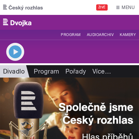
Přejít k hlavnímu obsahu
MENU
ŽIVĚ
PROGRAM
AUDIOARCHIV
KAMERY
Divadlo
Program
Pořady
Více
…