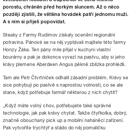
porostu, chráněn před horkým sluncem. Až o něco
později zjistili, že většina hovádek patří jednomu muži.
A s ním si přijeli popovídat.
Steaky z Farmy Rudimov získaly ocenění regionální
potravina. Pánové se na něj vyptávali majitele této farmy
Honzy Žáka. Ten pány mile přijal v kuchyni vlastní
bourárny a pak je dokonce vyvezl na pastvu, aby si jeho
krávy plemene Aberdeen Angus pěkně zblízka prohlédli.
Tam ale Petr Čtvrtníček odhalil zásadní problém. Krávy se
sice pohybují po pastvě s naprostou volností, co se ale
stane, když potřebuje farmář některou z nich chytit?
„
Když máte volný chov, potřebujete také správné
technologie, jak pak krávy chytat. Takže čtyřkolka, dobrý,
značně obouchaný pick up a mobilní naháněcí zařízení.
Pak vytvoříte trychtýř a stádo do něj pomaličku