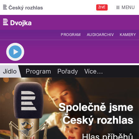
Přejít k hlavnímu obsahu
MENU
ŽIVĚ
PROGRAM
AUDIOARCHIV
KAMERY
Jídlo
Program
Pořady
Více
…