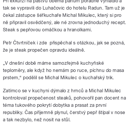
Při exkurzi na pastvu oběma pánům pořádně vyhládlo a
tak se vypravili do Luhačovic do hotelu Radun. Tam už je
čekal zástupce šéfkuchaře Michal Mikulec, který si pro
ně připravil osvědčený, ale né zrovna jednoduchý recept.
Steak s pepřovou omáčkou a hranolkami.
Petr Čtvrtníček i zde přispěchal s otázkou, jak se pozná,
že je steak propečen opravdu ideálně.
„
V dnešní době máme samozřejmě kuchyňské
teploměry, ale když ho nemám po ruce, píchnu do masa
prstem,“
podělil se Michal Mikulec o kuchařský trik.
Zatímco se v kuchyni dýmalo z hrnců a Michal Mikulec
kontroloval propečenost steaků, pohovořil pan docent na
téma tukového pokrytí dobytka a prasat za první
republiky. Čas příjemně plynul, čerstvý pepř štípal v nose
a tak nezbylo, než nosit na stůl.