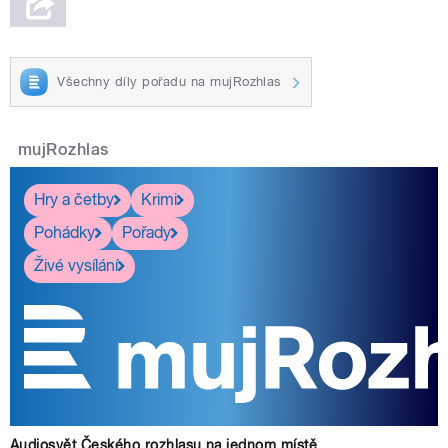
Všechny díly pořadu na mujRozhlas
mujRozhlas
Hry a četby
Krimi
Pohádky
Pořady
Živé vysílání
Audiosvět Českého rozhlasu na jednom místě