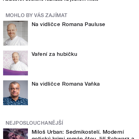
MOHLO BY VÁS ZAJÍMAT
Na vidličce Romana Pauluse
Vaření za hubičku
Na vidličce Romana Vaňka
NEJPOSLOUCHANĚJŠÍ
Miloš Urban: Sedmikostelí. Moderní
gotický krimi román čtou Jiří Schwarz a