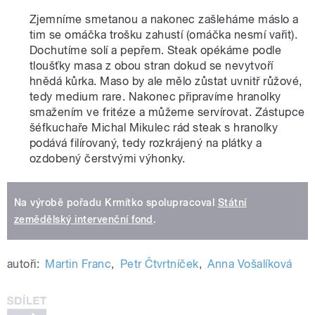
Zjemníme smetanou a nakonec zašleháme máslo a
tim se omáčka trošku zahustí (omáčka nesmí vařit).
Dochutíme solí a pepřem. Steak opékáme podle
tloušťky masa z obou stran dokud se nevytvoří
hnědá kůrka. Maso by ale mělo zůstat uvnitř růžové,
tedy medium rare. Nakonec připravíme hranolky
smažením ve fritéze a můžeme servírovat. Zástupce
šéfkuchaře Michal Mikulec rád steak s hranolky
podává filírovaný, tedy rozkrájený na plátky a
ozdobený čerstvými výhonky.
Na výrobě pořadu Krmítko spolupracoval
Státní
zemědělský intervenční fond
.
autoři:
Martin Franc
,
Petr Čtvrtníček
,
Anna Vošalíková