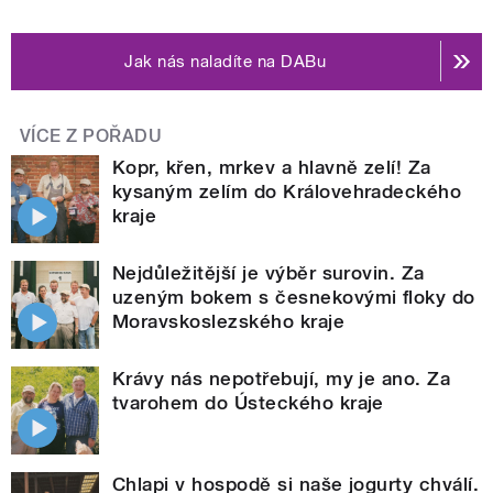
Jak nás naladíte na DABu
VÍCE Z POŘADU
Kopr, křen, mrkev a hlavně zelí! Za
kysaným zelím do Královehradeckého
kraje
Nejdůležitější je výběr surovin. Za
uzeným bokem s česnekovými floky do
Moravskoslezského kraje
Krávy nás nepotřebují, my je ano. Za
tvarohem do Ústeckého kraje
Chlapi v hospodě si naše jogurty chválí.