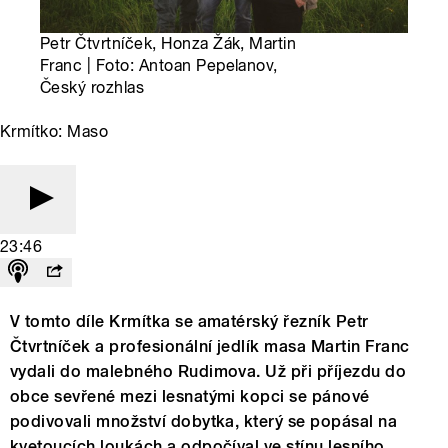
Petr Čtvrtníček, Honza Žák, Martin
Franc | Foto: Antoan Pepelanov,
Český rozhlas
Krmítko: Maso
23:46
V tomto díle Krmítka se amatérský řezník Petr
Čtvrtníček a profesionální jedlík masa Martin Franc
vydali do malebného Rudimova. Už při příjezdu do
obce sevřené mezi lesnatými kopci se pánové
podivovali množství dobytka, který se popásal na
kvetoucích loukách a odpočíval ve stínu lesního