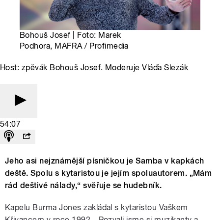
Bohouš Josef | Foto: Marek
Podhora, MAFRA / Profimedia
Host: zpěvák Bohouš Josef. Moderuje Vláďa Slezák
54:07
Jeho asi nejznámější písničkou je Samba v kapkách
deště. Spolu s kytaristou je jejím spoluautorem. „Mám
rád deštivé nálady,“ svěřuje se hudebník.
Kapelu Burma Jones zakládal s kytaristou Vaškem
Křivancem v roce 1992. „Pozvali jsme si muzikanty a