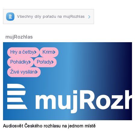
Všechny díly pořadu na mujRozhlas
mujRozhlas
Hry a četby
Krimi
Pohádky
Pořady
Živé vysílání
Audiosvět Českého rozhlasu na jednom místě