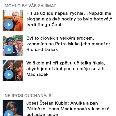
MOHLO BY VÁS ZAJÍMAT
Hit Já už jdu napsal rychle. „Napadl mě
slogan a za dvě hodiny to bylo hotové,“
tvrdí Ringo Čech
Byl to člověk s velkým srdcem,
vzpomíná na Petra Muka jeho manažer
Richard Dušák
Ve škole mi při zpěvu učitelka říkala,
abych jen otvíral pusu, směje se Jiří
Macháček
NEJPOSLOUCHANĚJŠÍ
Josef Štefan Kubín: Anulka a pan
Pětiočko. Hana Maciuchová v klasické
pohádce lásce