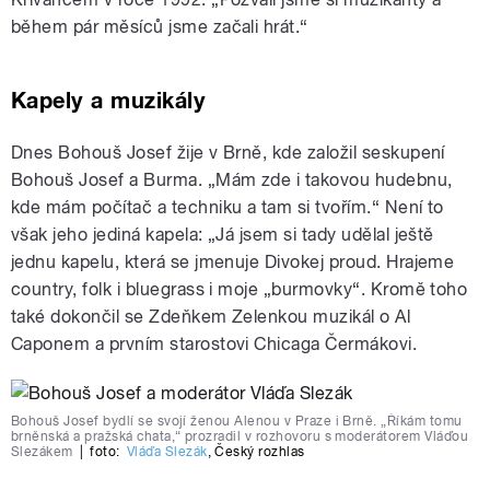
během pár měsíců jsme začali hrát.“
Kapely a muzikály
Dnes Bohouš Josef žije v Brně, kde založil seskupení
Bohouš Josef a Burma. „Mám zde i takovou hudebnu,
kde mám počítač a techniku a tam si tvořím.“ Není to
však jeho jediná kapela: „Já jsem si tady udělal ještě
jednu kapelu, která se jmenuje Divokej proud. Hrajeme
country, folk i bluegrass i moje „burmovky“. Kromě toho
také dokončil se Zdeňkem Zelenkou muzikál o Al
Caponem a prvním starostovi Chicaga Čermákovi.
Bohouš Josef bydlí se svojí ženou Alenou v Praze i Brně. „Říkám tomu
brněnská a pražská chata,“ prozradil v rozhovoru s moderátorem Vláďou
Slezákem
|
foto:
Vláďa Slezák
,
Český rozhlas