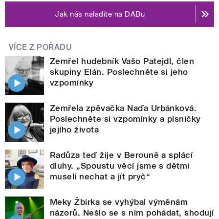
Jak nás naladíte na DABu
VÍCE Z POŘADU
Zemřel hudebník Vašo Patejdl, člen
skupiny Elán. Poslechněte si jeho
vzpomínky
Zemřela zpěvačka Naďa Urbánková.
Poslechněte si vzpomínky a písničky
jejího života
Radůza teď žije v Berouně a splácí
dluhy. „Spoustu věcí jsme s dětmi
museli nechat a jít pryč“
Meky Žbirka se vyhýbal výměnám
názorů. Nešlo se s ním pohádat, shodují