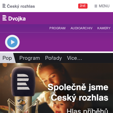
Přejít k hlavnímu obsahu
MENU
ŽIVĚ
PROGRAM
AUDIOARCHIV
KAMERY
Pop
Program
Pořady
Více
…