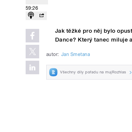
59:26
Jak těžké pro něj bylo opust
Dance? Který tanec miluje a
autor:
Jan Smetana
Všechny díly pořadu na mujRozhlas