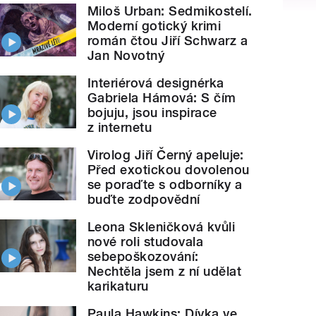
Miloš Urban: Sedmikostelí.
Moderní gotický krimi
román čtou Jiří Schwarz a
Jan Novotný
Interiérová designérka
Gabriela Hámová: S čím
bojuju, jsou inspirace
z internetu
Virolog Jiří Černý apeluje:
Před exotickou dovolenou
se poraďte s odborníky a
buďte zodpovědní
Leona Skleničková kvůli
nové roli studovala
sebepoškozování:
Nechtěla jsem z ní udělat
karikaturu
Paula Hawkins: Dívka ve