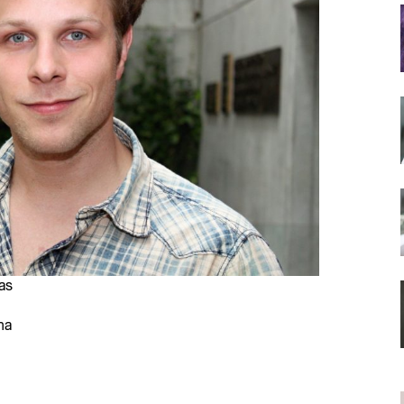
as
na