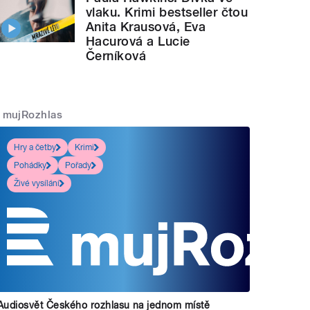
vlaku. Krimi bestseller čtou
Anita Krausová, Eva
Hacurová a Lucie
Černíková
mujRozhlas
Hry a četby
Krimi
Pohádky
Pořady
Živé vysílání
Audiosvět Českého rozhlasu na jednom místě