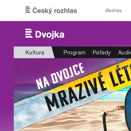
Přejít k hlavnímu obsahu
iRozhlas
Kultura
Program
Pořady
Audi