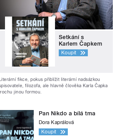
Setkání s
Karlem Čapkem
Koupit
Literární fikce, pokus přiblížit literární nadsázkou
spisovatele, filozofa, ale hlavně člověka Karla Čapka
trochu jinou formou.
Pan Nikdo a bílá tma
Dora Kaprálová
Koupit