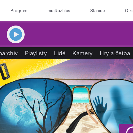
Program
mujRozhlas
Stanice
O r
oarchiv
Playlisty
Lidé
Kamery
Hry a četba