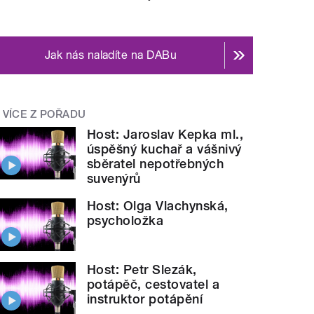
Jak nás naladíte na DABu
VÍCE Z POŘADU
Host: Jaroslav Kepka ml.,
úspěšný kuchař a vášnivý
sběratel nepotřebných
suvenýrů
Host: Olga Vlachynská,
psycholožka
Host: Petr Slezák,
potápěč, cestovatel a
instruktor potápění