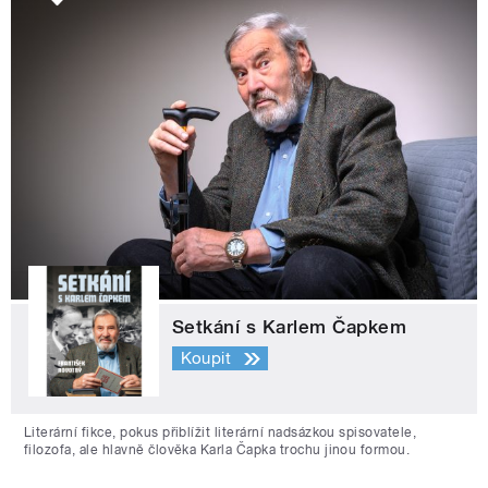
Setkání s Karlem Čapkem
Koupit
Literární fikce, pokus přiblížit literární nadsázkou spisovatele,
filozofa, ale hlavně člověka Karla Čapka trochu jinou formou.