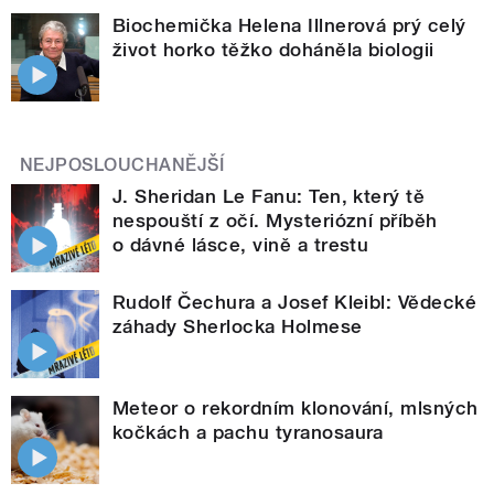
Biochemička Helena Illnerová prý celý
život horko těžko doháněla biologii
NEJPOSLOUCHANĚJŠÍ
J. Sheridan Le Fanu: Ten, který tě
nespouští z očí. Mysteriózní příběh
o dávné lásce, vině a trestu
Rudolf Čechura a Josef Kleibl: Vědecké
záhady Sherlocka Holmese
Meteor o rekordním klonování, mlsných
kočkách a pachu tyranosaura