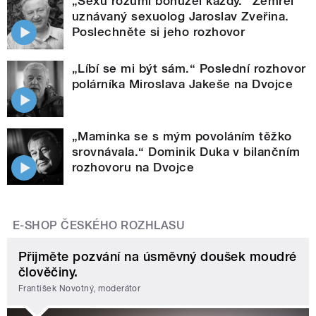
„Sexu rozumí bohužel každý.“ Zemřel
uznávaný sexuolog Jaroslav Zveřina.
Poslechněte si jeho rozhovor
„Líbí se mi být sám.“ Poslední rozhovor
polárníka Miroslava Jakeše na Dvojce
„Maminka se s mým povoláním těžko
srovnávala.“ Dominik Duka v bilančním
rozhovoru na Dvojce
E-SHOP ČESKÉHO ROZHLASU
Přijměte pozvání na úsměvný doušek moudré
člověčiny.
František Novotný, moderátor