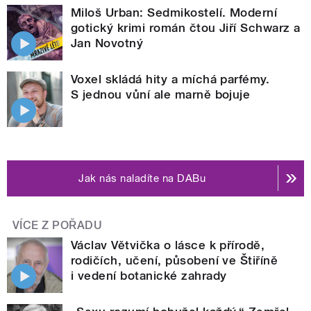
Miloš Urban: Sedmikostelí. Moderní
gotický krimi román čtou Jiří Schwarz a
Jan Novotný
Voxel skládá hity a míchá parfémy.
S jednou vůní ale marně bojuje
Jak nás naladíte na DABu
VÍCE Z POŘADU
Václav Větvička o lásce k přírodě,
rodičích, učení, působení ve Štiříně
i vedení botanické zahrady