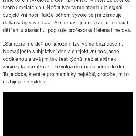
tvorbu melatoninu. Noční tvorba melatoninu je signál
subjektivní noci. Takže během vývoje se jim zkracuje
délka subjektivní noci. Ale nenašli jsme to ani u menších
dětí ani u starších,“ popisuje profesorka Helena Illnerová.
„Samozřejmě děti po narození tzv. volně běží časem.
Nemají ještě subjektivní den a subjektivní noc jasně
oddělenou a trvá jim tak šest týdnů, než si spánek
začínají koncentrovat pozvolna do noci a bdění do dne.
To je doba, která je pro maminky nejtěžší, protože jim to
rozbíjí jejich cyklus.“
Co dělat, když nemůžeme usnout?
Radí profesorka Helena Illnerová