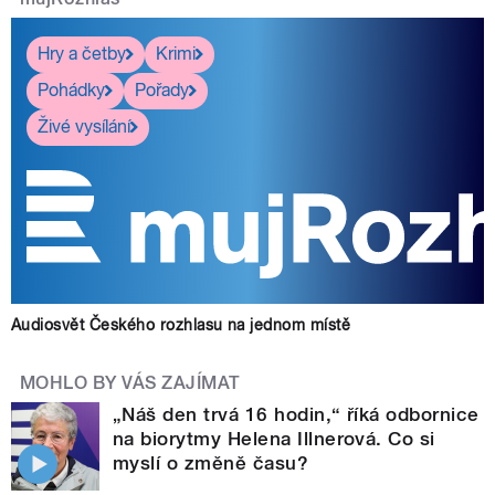
Hry a četby
Krimi
Pohádky
Pořady
Živé vysílání
Audiosvět Českého rozhlasu na jednom místě
MOHLO BY VÁS ZAJÍMAT
„Náš den trvá 16 hodin,“ říká odbornice
na biorytmy Helena Illnerová. Co si
myslí o změně času?