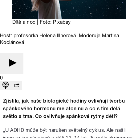
Dítě a noc | Foto: Pixabay
Host: profesorka Helena Illnerová. Moderuje Martina
Kociánová
0
Zjistila, jak naše biologické hodiny ovlivňují tvorbu
spánkového hormonu melatoninu a co s tím dělá
světlo a tma. Co ovlivňuje spánkové rytmy dětí?
„U ADHD může být narušen světelný cyklus. Ale našli
jsme to jen vývojově u dětí 12–14 let. Ty měly zkrácenou