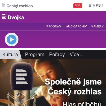
Přejít k hlavnímu obsahu
MENU
ŽIVĚ
PROGRAM
AUDIOARCHIV
KAMERY
Kultura
Program
Pořady
Více
…