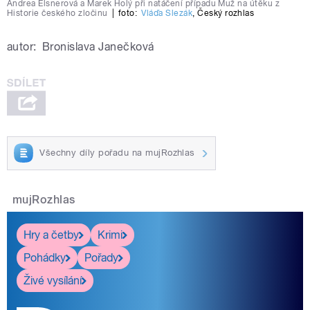
Andrea Elsnerová a Marek Holý při natáčení případu Muž na útěku z
Historie českého zločinu
|
foto:
Vláďa Slezák
,
Český rozhlas
autor:
Bronislava Janečková
Všechny díly pořadu na mujRozhlas
mujRozhlas
Hry a četby
Krimi
Pohádky
Pořady
Živé vysílání