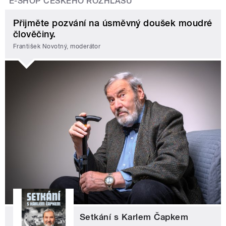
E-SHOP ČESKÉHO ROZHLASU
Přijměte pozvání na úsměvný doušek moudré
člověčiny.
František Novotný, moderátor
Setkání s Karlem Čapkem