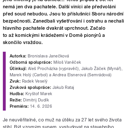
nemá jen dva pachatele. Další viníci ale předvoláni
před soud nebudou. Jsou to příslušníci Sboru národní
bezpečnosti. Zanedbali vyšetřování i ostrahu a nechali
hlavního pachatele dvakrát uprchnout. Začalo
to až komickými krádežemi v Domě pionýrů a
skončilo vraždou.
Autorka:
Bronislava Janečková
Odborná spolupráce:
Miloš Vaněček
Účinkují:
Aleš Procházka (vypravěč), Jakub Žáček (Mynář),
Marek Holý (Carbol) a Andrea Elsnerová (Semrádová)
Zvuk:
Radek Veselý
Zvuková spolupráce:
Jakub Rataj
Hudba:
Kryštof Marek
Režie:
Dimitrij Dudík
Premiéra:
14. 6. 2026
Je neuvěřitelné, co muž na útěku za 27 let svého života
stihl. Být vzorným synem, vystudovat na stavebního