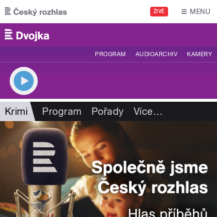
Přejít k hlavnímu obsahu
MENU
ŽIVĚ
PROGRAM
AUDIOARCHIV
KAMERY
Krimi
Program
Pořady
Více
…