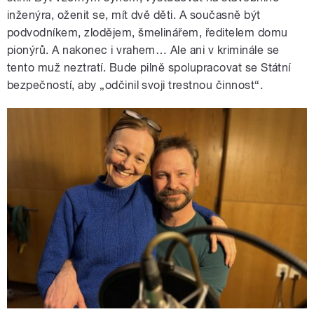
inženýra, oženit se, mít dvě děti. A současně být
podvodníkem, zlodějem, šmelinářem, ředitelem domu
pionýrů. A nakonec i vrahem… Ale ani v kriminále se
tento muž neztratí. Bude pilně spolupracovat se Státní
bezpečností, aby „odčinil svoji trestnou činnost“.