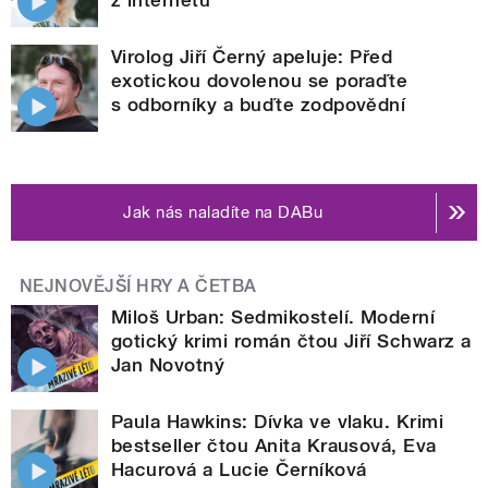
z internetu
Virolog Jiří Černý apeluje: Před
exotickou dovolenou se poraďte
s odborníky a buďte zodpovědní
Jak nás naladíte na DABu
NEJNOVĚJŠÍ HRY A ČETBA
Miloš Urban: Sedmikostelí. Moderní
gotický krimi román čtou Jiří Schwarz a
Jan Novotný
Paula Hawkins: Dívka ve vlaku. Krimi
bestseller čtou Anita Krausová, Eva
Hacurová a Lucie Černíková