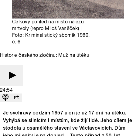
Celkový pohled na místo nálezu
mrtvoly (repro Miloš Vaněček) |
Foto: Kriminalistický sborník 1960,
č. 6
Historie českého zločinu: Muž na útěku
24:54
Je sychravý podzim 1957 a on je už 17 dní na útěku.
Vyhýbá se silnicím i místům, kde žijí lidé. Jeho cílem je
stodola u osamělého stavení ve Václavovicích. Dům
jeho milenky je na dohled… Tento případ z 50. let