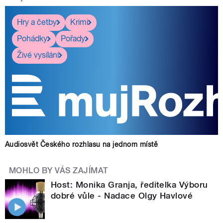
Hry a četby
Krimi
Pohádky
Pořady
Živé vysílání
Audiosvět Českého rozhlasu na jednom místě
MOHLO BY VÁS ZAJÍMAT
Host: Monika Granja, ředitelka Výboru
dobré vůle - Nadace Olgy Havlové