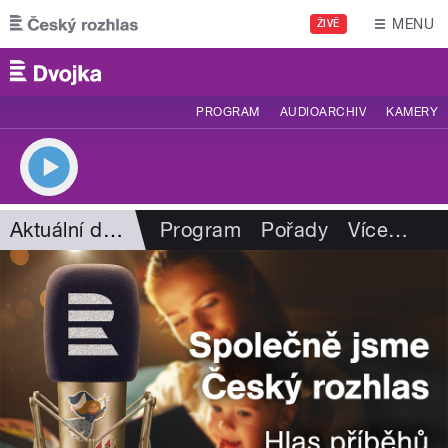
Přejít k hlavnímu obsahu
MENU
ŽIVĚ
PROGRAM
AUDIOARCHIV
KAMERY
Aktuální dění
Program
Pořady
Více
…