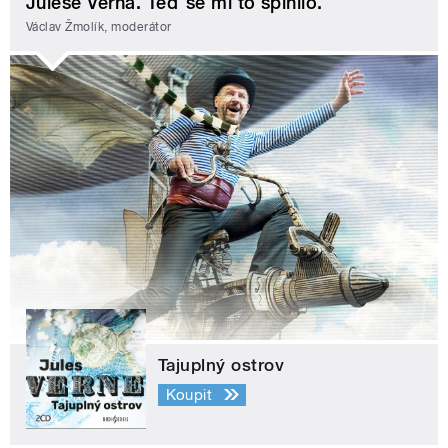
Julese Verna. Teď se mi to splnilo.
Václav Žmolík, moderátor
Tajuplný ostrov
Koupit