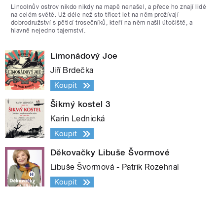
Lincolnův ostrov nikdo nikdy na mapě nenašel, a přece ho znají lidé
na celém světě. Už déle než sto třicet let na něm prožívají
dobrodružství s pěticí trosečníků, kteří na něm našli útočiště, a
hlavně nejedno tajemství.
Limonádový Joe
Jiří Brdečka
Koupit
Šikmý kostel 3
Karin Lednická
Koupit
Děkovačky Libuše Švormové
Libuše Švormová - Patrik Rozehnal
Koupit