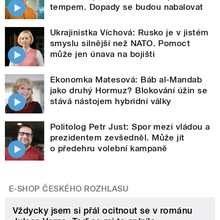
tempem. Dopady se budou nabalovat
Ukrajinistka Víchová: Rusko je v jistém
smyslu silnější než NATO. Pomoct
může jen únava na bojišti
Ekonomka Matesová: Báb al-Mandab
jako druhý Hormuz? Blokování úžin se
stává nástojem hybridní války
Politolog Petr Just: Spor mezi vládou a
prezidentem zevšedněl. Může jít
o předehru volební kampaně
E-SHOP ČESKÉHO ROZHLASU
Vždycky jsem si přál ocitnout se v románu