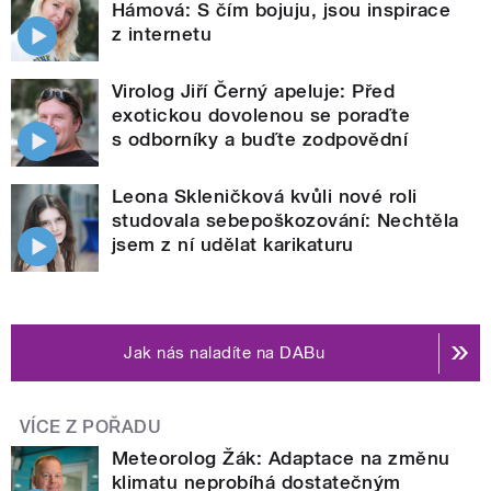
Hámová: S čím bojuju, jsou inspirace
z internetu
Virolog Jiří Černý apeluje: Před
exotickou dovolenou se poraďte
s odborníky a buďte zodpovědní
Leona Skleničková kvůli nové roli
studovala sebepoškozování: Nechtěla
jsem z ní udělat karikaturu
Jak nás naladíte na DABu
VÍCE Z POŘADU
Meteorolog Žák: Adaptace na změnu
klimatu neprobíhá dostatečným