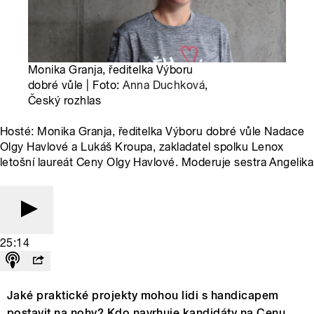
Monika Granja, ředitelka Výboru
dobré vůle | Foto:
Anna Duchková
,
Český rozhlas
Hosté: Monika Granja, ředitelka Výboru dobré vůle Nadace
Olgy Havlové a Lukáš Kroupa, zakladatel spolku Lenox
letošní laureát Ceny Olgy Havlové. Moderuje sestra Angelika
25:14
Jaké praktické projekty mohou lidi s handicapem
postavit na nohy? Kdo navrhuje kandidáty na Cenu