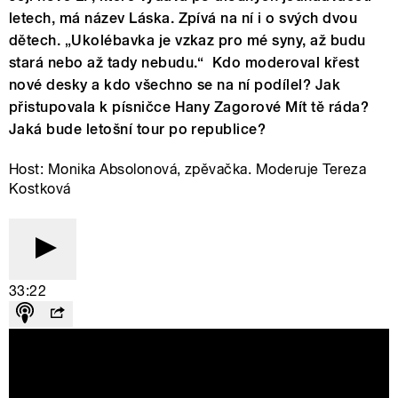
letech, má název Láska. Zpívá na ní i o svých dvou
dětech. „Ukolébavka je vzkaz pro mé syny, až budu
stará nebo až tady nebudu.“ Kdo moderoval křest
nové desky a kdo všechno se na ní podílel? Jak
přistupovala k písničce Hany Zagorové Mít tě ráda?
Jaká bude letošní tour po republice?
Host: Monika Absolonová, zpěvačka. Moderuje Tereza
Kostková
33:22
Ukolébavka