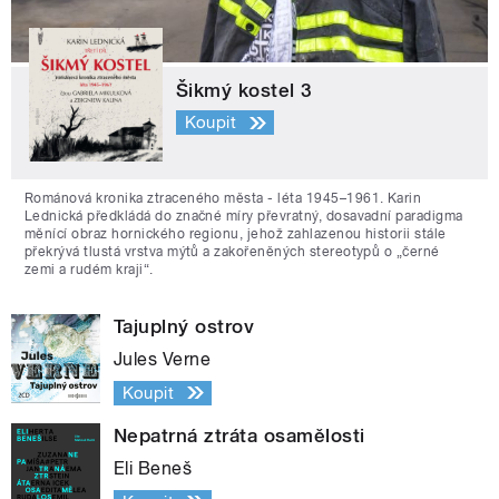
Šikmý kostel 3
Koupit
Románová kronika ztraceného města - léta 1945–1961. Karin
Lednická předkládá do značné míry převratný, dosavadní paradigma
měnící obraz hornického regionu, jehož zahlazenou historii stále
překrývá tlustá vrstva mýtů a zakořeněných stereotypů o „černé
zemi a rudém kraji“.
Tajuplný ostrov
Jules Verne
Koupit
Nepatrná ztráta osamělosti
Eli Beneš