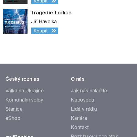
Koupit
Tragédie Liblice
Jiří Havelka
Koupit
Český rozhlas
O nás
Válka na Ukrajině
Jak nás naladíte
Komunální volby
Nápověda
Stanice
Lidé v rádiu
eShop
Kariéra
Kontakt
Rozhlasový poplatek