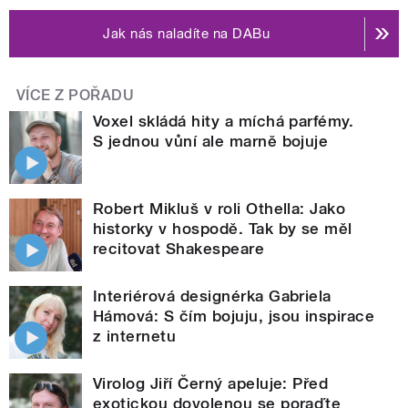
Jak nás naladíte na DABu
VÍCE Z POŘADU
Voxel skládá hity a míchá parfémy.
S jednou vůní ale marně bojuje
Robert Mikluš v roli Othella: Jako
historky v hospodě. Tak by se měl
recitovat Shakespeare
Interiérová designérka Gabriela
Hámová: S čím bojuju, jsou inspirace
z internetu
Virolog Jiří Černý apeluje: Před
exotickou dovolenou se poraďte