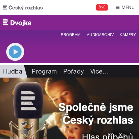
Přejít k hlavnímu obsahu
MENU
ŽIVĚ
PROGRAM
AUDIOARCHIV
KAMERY
Hudba
Program
Pořady
Více
…