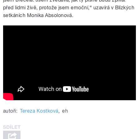
před lidmi živě, protože jsem emoční,“ uzavírá v Blízkých
setkáních Monika Absolonová.
Dvě srdce
autoři:
Tereza Kostková
,
eh