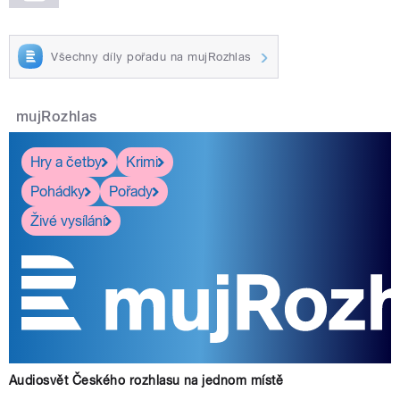
Všechny díly pořadu na mujRozhlas
mujRozhlas
Hry a četby
Krimi
Pohádky
Pořady
Živé vysílání
Audiosvět Českého rozhlasu na jednom místě