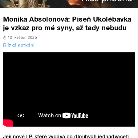
Monika Absolonová: Píseň Ukolébavka
je vzkaz pro mé syny, až tady nebudu
12. květen 2025
Blízká setkání
Její nové LP, které vydává po dlouhých jednadvaceti