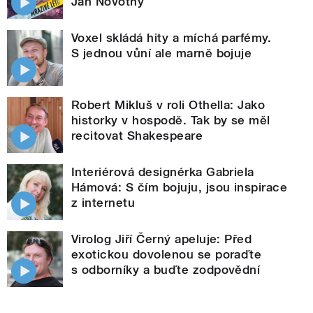
Jan Novotný
Voxel skládá hity a míchá parfémy.
S jednou vůní ale marně bojuje
Robert Mikluš v roli Othella: Jako
historky v hospodě. Tak by se měl
recitovat Shakespeare
Interiérová designérka Gabriela
Hámová: S čím bojuju, jsou inspirace
z internetu
Virolog Jiří Černý apeluje: Před
exotickou dovolenou se poraďte
s odborníky a buďte zodpovědní