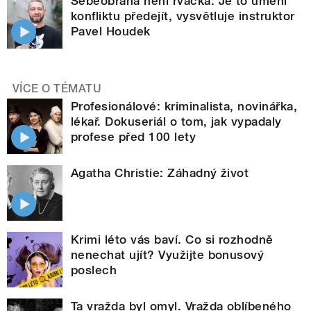
Sebeobrana není rvačka. Je to umění
konfliktu předejít, vysvětluje instruktor
Pavel Houdek
VÍCE O TÉMATU
Profesionálové: kriminalista, novinářka,
lékař. Dokuseriál o tom, jak vypadaly
profese před 100 lety
Agatha Christie: Záhadný život
Krimi léto vás baví. Co si rozhodně
nenechat ujít? Využijte bonusový
poslech
Ta vražda byl omyl. Vražda oblíbeného