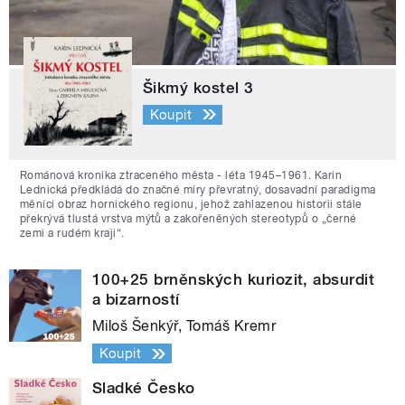
Šikmý kostel 3
Koupit
Románová kronika ztraceného města - léta 1945–1961. Karin
Lednická předkládá do značné míry převratný, dosavadní paradigma
měnící obraz hornického regionu, jehož zahlazenou historii stále
překrývá tlustá vrstva mýtů a zakořeněných stereotypů o „černé
zemi a rudém kraji“.
100+25 brněnských kuriozit, absurdit
a bizarností
Miloš Šenkýř, Tomáš Kremr
Koupit
Sladké Česko