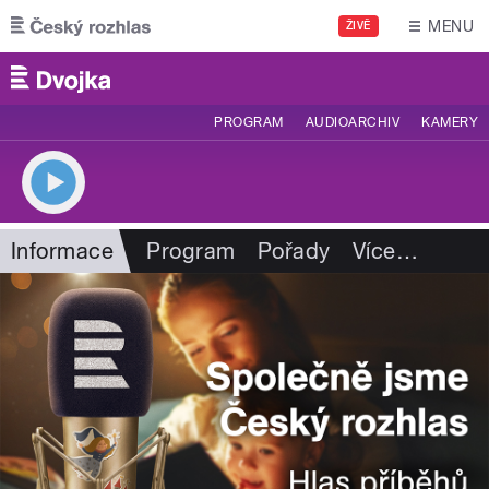
Přejít k hlavnímu obsahu
MENU
ŽIVĚ
PROGRAM
AUDIOARCHIV
KAMERY
Informace
Program
Pořady
Více
…