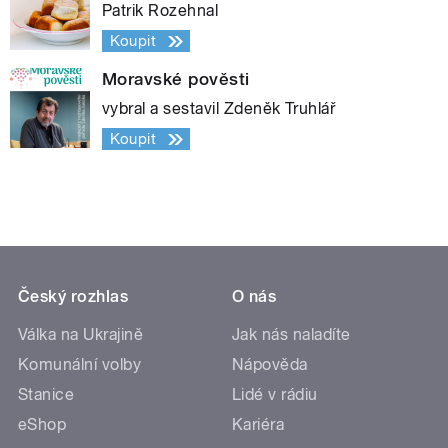
Patrik Rozehnal
Koupit
Moravské pověsti
vybral a sestavil Zdeněk Truhlář
Koupit
Český rozhlas
O nás
Válka na Ukrajině
Jak nás naladíte
Komunální volby
Nápověda
Stanice
Lidé v rádiu
eShop
Kariéra