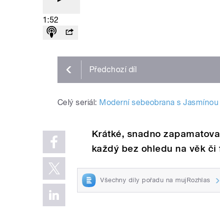
1:52
Předchozí
díl
Celý seriál:
Moderní sebeobrana s Jasmínou
Krátké, snadno zapamatovat
každý bez ohledu na věk či 
Všechny díly pořadu na mujRozhlas