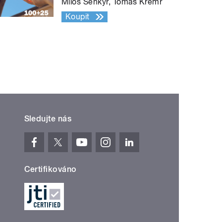
Miloš Šenkýř, Tomáš Kremr
Koupit
Sledujte nás
Certifikováno