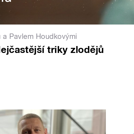
u a Pavlem Houdkovými
jčastější triky zlodějů