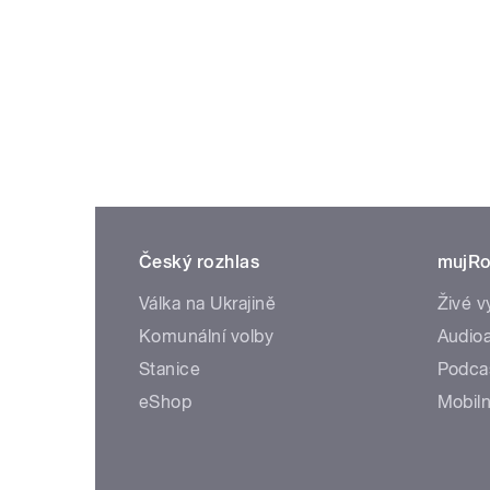
Český rozhlas
mujRo
Válka na Ukrajině
Živé v
Komunální volby
Audioa
Stanice
Podca
eShop
Mobiln