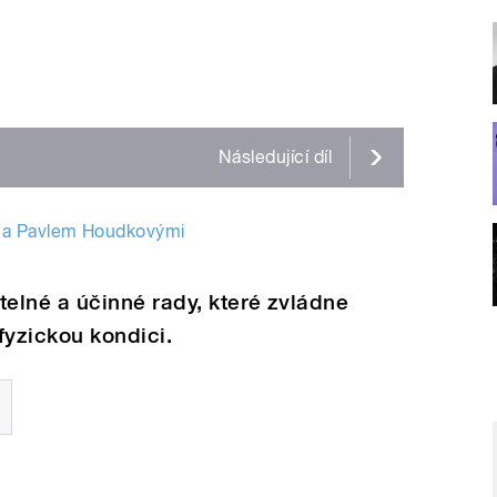
Následující
díl
 a Pavlem Houdkovými
elné a účinné rady, které zvládne
fyzickou kondici.