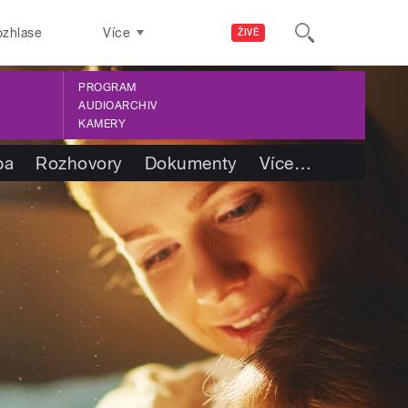
ozhlase
Více
ŽIVĚ
PROGRAM
AUDIOARCHIV
KAMERY
ba
Rozhovory
Dokumenty
Více
…