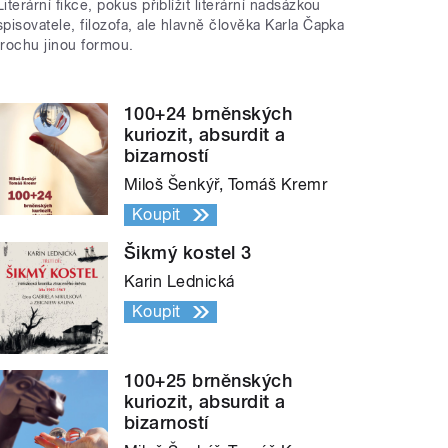
Literární fikce, pokus přiblížit literární nadsázkou
spisovatele, filozofa, ale hlavně člověka Karla Čapka
trochu jinou formou.
100+24 brněnských
kuriozit, absurdit a
bizarností
Miloš Šenkýř, Tomáš Kremr
Koupit
Šikmý kostel 3
Karin Lednická
Koupit
100+25 brněnských
kuriozit, absurdit a
bizarností