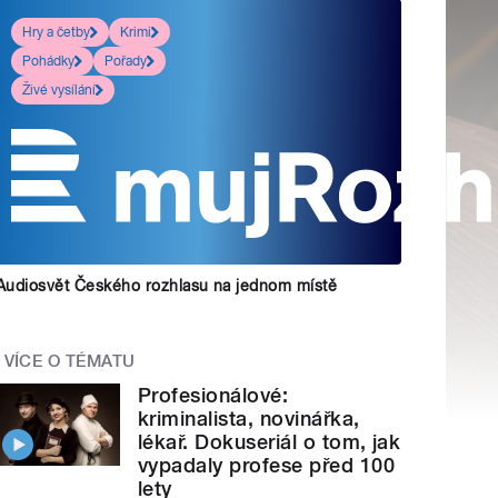
Hry a četby
Krimi
Pohádky
Pořady
Živé vysílání
Audiosvět Českého rozhlasu na jednom místě
VÍCE O TÉMATU
Profesionálové:
kriminalista, novinářka,
lékař. Dokuseriál o tom, jak
vypadaly profese před 100
lety