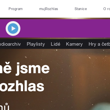
Program
mujRozhlas
Stanice
O r
dioarchiv
Playlisty
Lidé
Kamery
Hry a čet