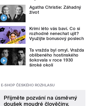
Agatha Christie: Záhadný
život
Krimi léto vás baví. Co si
rozhodně nenechat ujít?
Využijte bonusový poslech
Ta vražda byl omyl. Vražda
oblíbeného hostinského
šokovala v roce 1930
široké okolí
E-SHOP ČESKÉHO ROZHLASU
Přijměte pozvání na úsměvný
doušek moudré člověčiny.