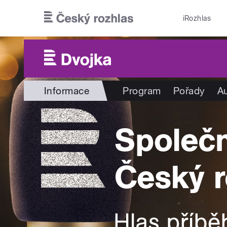
Přejít k hlavnímu obsahu
iRozhlas
Informace
Program
Pořady
Au