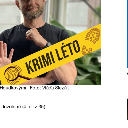
Houdkovými | Foto:
Vláďa Slezák
,
dovolené (4. díl z 35)