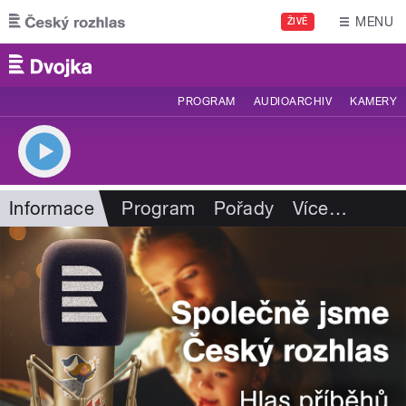
Přejít k hlavnímu obsahu
MENU
ŽIVĚ
PROGRAM
AUDIOARCHIV
KAMERY
Informace
Program
Pořady
Více
…