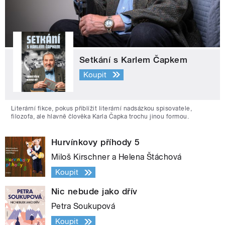
Setkání s Karlem Čapkem
Koupit
Literární fikce, pokus přiblížit literární nadsázkou spisovatele,
filozofa, ale hlavně člověka Karla Čapka trochu jinou formou.
Hurvínkovy příhody 5
Miloš Kirschner a Helena Štáchová
Koupit
Nic nebude jako dřív
Petra Soukupová
Koupit