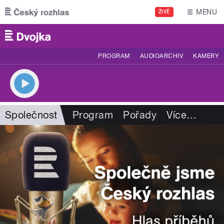
Přejít k hlavnímu obsahu
MENU
ŽIVĚ
PROGRAM
AUDIOARCHIV
KAMERY
Společnost
Program
Pořady
Více
…