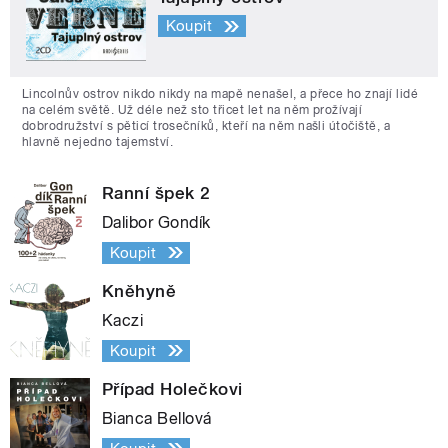
Koupit
Lincolnův ostrov nikdo nikdy na mapě nenašel, a přece ho znají lidé
na celém světě. Už déle než sto třicet let na něm prožívají
dobrodružství s pěticí trosečníků, kteří na něm našli útočiště, a
hlavně nejedno tajemství.
Ranní špek 2
Dalibor Gondík
Koupit
Kněhyně
Kaczi
Koupit
Případ Holečkovi
Bianca Bellová