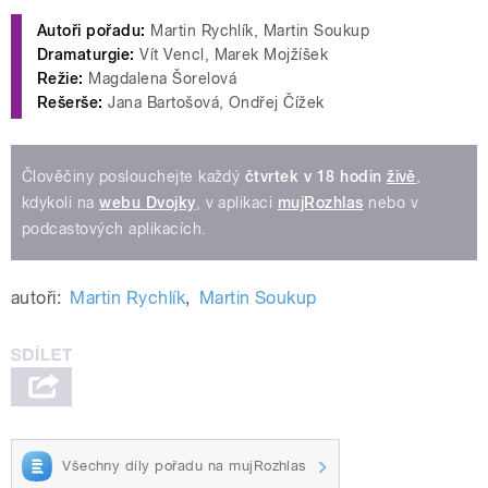
Autoři pořadu:
Martin Rychlík, Martin Soukup
Dramaturgie:
Vít Vencl, Marek Mojžíšek
Režie:
Magdalena Šorelová
Rešerše:
Jana Bartošová, Ondřej Čížek
Člověčiny poslouchejte každý
čtvrtek v 18 hodin
živě
,
kdykoli na
webu Dvojky
, v aplikaci
mujRozhlas
nebo v
podcastových aplikacích.
autoři:
Martin Rychlík
,
Martin Soukup
Všechny díly pořadu na mujRozhlas