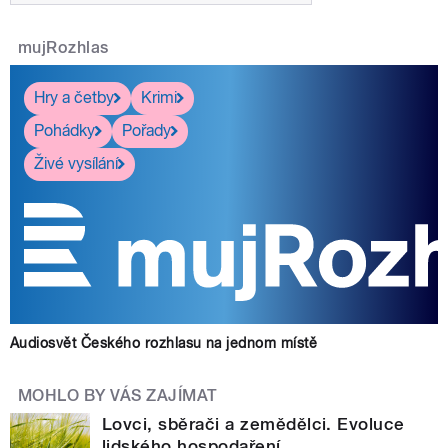
mujRozhlas
Hry a četby
Krimi
Pohádky
Pořady
Živé vysílání
Audiosvět Českého rozhlasu na jednom místě
MOHLO BY VÁS ZAJÍMAT
Lovci, sběrači a zemědělci. Evoluce
lidského hospodaření