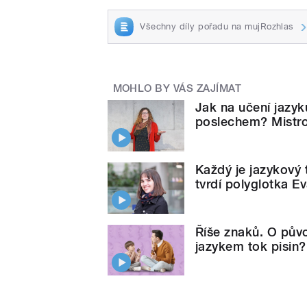
Všechny díly pořadu na mujRozhlas
MOHLO BY VÁS ZAJÍMAT
Jak na učení jazyk
poslechem? Mistro
Každý je jazykový 
tvrdí polyglotka 
Říše znaků. O půvo
jazykem tok pisin?