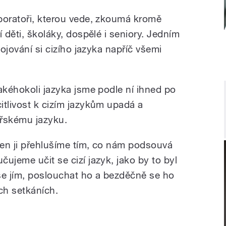
boratoři, kterou vede, zkoumá kromě
 děti, školáky, dospělé i seniory. Jedním
vojování si cizího jazyka napříč všemi
akéhokoli jazyka jsme podle ní ihned po
itlivost k cizím jazykům upadá a
eřskému jazyku.
en ji přehlušíme tím, co nám podsouvá
ujeme učit se cizí jazyk, jako by to byl
se jím, poslouchat ho a bezděčně se ho
ch setkáních.