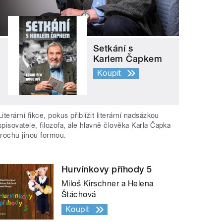
Setkání s
Karlem Čapkem
Koupit
Literární fikce, pokus přiblížit literární nadsázkou
spisovatele, filozofa, ale hlavně člověka Karla Čapka
trochu jinou formou.
Hurvínkovy příhody 5
Miloš Kirschner a Helena
Štáchová
Koupit