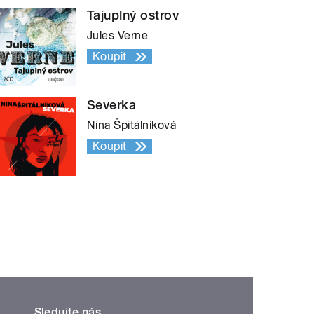
Tajuplný ostrov
Jules Verne
Koupit
Severka
Nina Špitálníková
Koupit
Sledujte nás