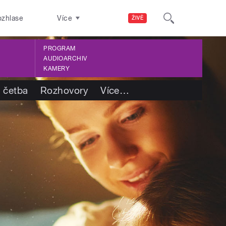
ozhlase
Více
ŽIVĚ
PROGRAM
AUDIOARCHIV
KAMERY
 četba
Rozhovory
Více
…