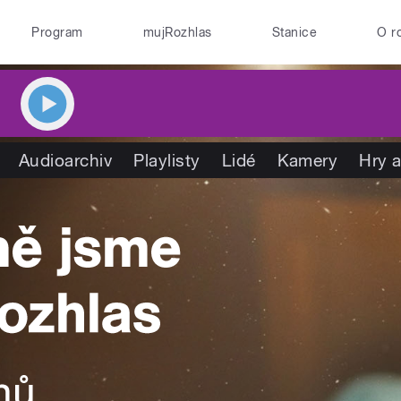
Program
mujRozhlas
Stanice
O r
Audioarchiv
Playlisty
Lidé
Kamery
Hry a