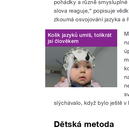
pohádky a různě smysluplné 
slova reaguje,“ popisuje věd
zkoumá osvojování jazyka a ř
M
Kolik jazyků umíš, tolikrát
jsi člověkem
n
ú
m
k
n
n
s
slýchávalo, když bylo ještě v 
Dětská metoda