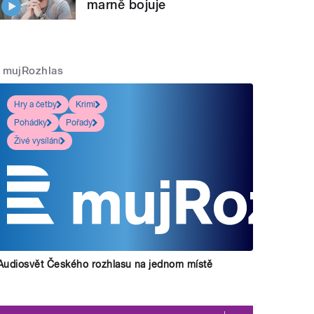
marně bojuje
mujRozhlas
Hry a četby
Krimi
Pohádky
Pořady
Živé vysílání
Audiosvět Českého rozhlasu na jednom místě