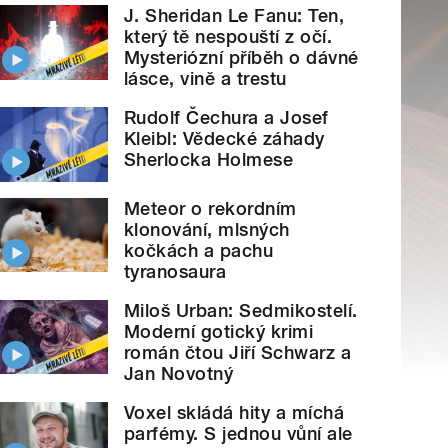
J. Sheridan Le Fanu: Ten,
který tě nespouští z očí.
Mysteriózní příběh o dávné
lásce, vině a trestu
Rudolf Čechura a Josef
Kleibl: Vědecké záhady
Sherlocka Holmese
Meteor o rekordním
klonování, mlsných
kočkách a pachu
tyranosaura
Miloš Urban: Sedmikostelí.
Moderní gotický krimi
román čtou Jiří Schwarz a
Jan Novotný
Voxel skládá hity a míchá
parfémy. S jednou vůní ale