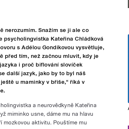
 nerozumím. Snažím se ji ale co
se psycholingvistka Kateřina Chládková
hovoru s Adélou Gondíkovou vysvětluje,
ště před tím, než začnou mluvit, kdy je
jazyka i proč biflování slovíček
se další jazyk, jako by to byl náš
ještě u maminky v břiše,“ říká v
e.
holingvistka a neurovědkyně Kateřina
dyž miminko usne, dáme mu na hlavu
ří mozkovou aktivitu. Pouštíme mu