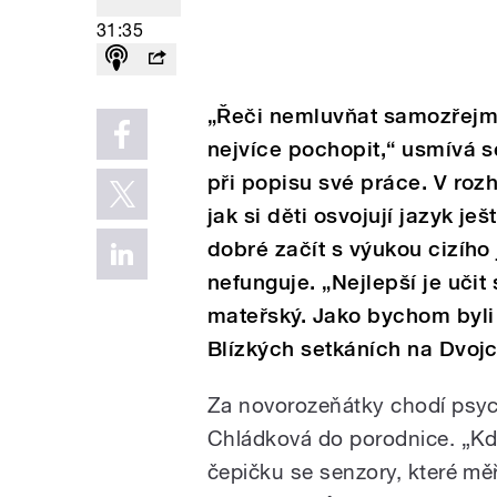
31:35
„Řeči nemluvňat samozřejmě
nejvíce pochopit,“ usmívá 
při popisu své práce. V roz
jak si děti osvojují jazyk je
dobré začít s výukou cizího 
nefunguje. „Nejlepší je učit 
mateřský. Jako bychom byli 
Blízkých setkáních na Dvojc
Za novorozeňátky chodí psyc
Chládková do porodnice. „K
čepičku se senzory, které mě