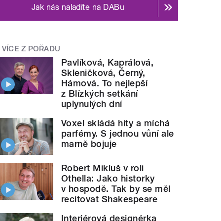
Jak nás naladíte na DABu
VÍCE Z POŘADU
Pavlíková, Kaprálová,
Skleničková, Černý,
Hámová. To nejlepší
z Blízkých setkání
uplynulých dní
Voxel skládá hity a míchá
parfémy. S jednou vůní ale
marně bojuje
Robert Mikluš v roli
Othella: Jako historky
v hospodě. Tak by se měl
recitovat Shakespeare
Interiérová designérka