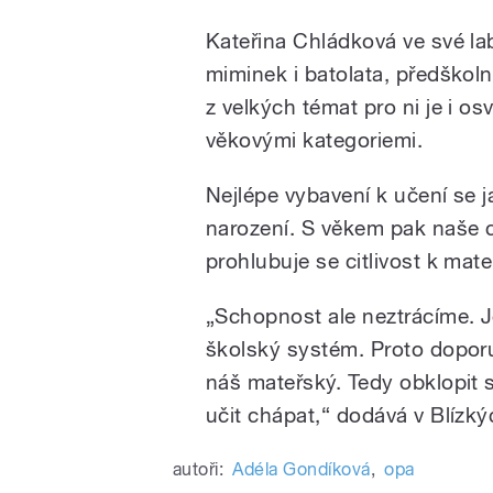
Kateřina Chládková ve své la
miminek i batolata, předškolní
z velkých témat pro ni je i os
věkovými kategoriemi.
Nejlépe vybavení k učení se j
narození. S věkem pak naše c
prohlubuje se citlivost k mat
„
Schopnost ale neztrácíme. J
školský systém. Proto doporuč
náš mateřský. Tedy obklopit 
učit chápat,“ dodává v Blízký
autoři:
Adéla Gondíková
,
opa