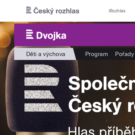
Přejít k hlavnímu obsahu
iRozhlas
Děti a výchova
Program
Pořady