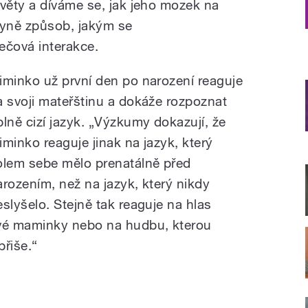
věty a díváme se, jak jeho mozek na
kyně způsob, jakým se
ečová interakce.
iminko už první den po narození reaguje
a svoji mateřštinu a dokáže rozpoznat
plně cizí jazyk. „Výzkumy dokazují, že
iminko reaguje jinak na jazyk, který
olem sebe mělo prenatálně před
arozením, než na jazyk, který nikdy
eslyšelo. Stejně tak reaguje na hlas
vé maminky nebo na hudbu, kterou
břiše.“