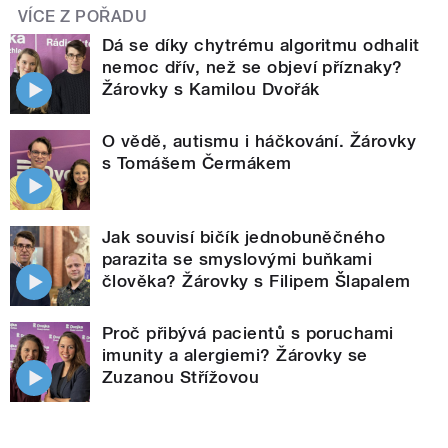
VÍCE Z POŘADU
Dá se díky chytrému algoritmu odhalit
nemoc dřív, než se objeví příznaky?
Žárovky s Kamilou Dvořák
O vědě, autismu i háčkování. Žárovky
s Tomášem Čermákem
Jak souvisí bičík jednobuněčného
parazita se smyslovými buňkami
člověka? Žárovky s Filipem Šlapalem
Proč přibývá pacientů s poruchami
imunity a alergiemi? Žárovky se
Zuzanou Střížovou