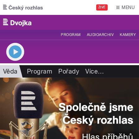
Přejít k hlavnímu obsahu
MENU
ŽIVĚ
PROGRAM
AUDIOARCHIV
KAMERY
Věda
Program
Pořady
Více
…