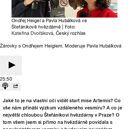
Ondřej Heigel a Pavla Hubálková ve
Štefánikově hvězdárně | Foto:
Kateřina Dvořáková
, Český rozhlas
Žárovky s Ondřejem Heiglem. Moderuje Pavla Hubálková
25:50
Jaké to je na vlastní oči vidět start mise Artemis? Co
vše nám přináší výzkum vzdáleného vesmíru? A co je
největší chloubou Štefánikovi hvězdárny v Praze? O
tom všem jsem si přímo na hvězdárně povídala s