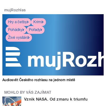
mujRozhlas
Hry a četby
Krimi
Pohádky
Pořady
Živé vysílání
Audiosvět Českého rozhlasu na jednom místě
MOHLO BY VÁS ZAJÍMAT
Vznik NASA. Od zmaru k triumfu