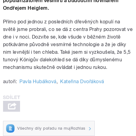
popularizátorem vesmíru a budoucím novinářem
Ondřejem Heiglem.
Přímo pod jednou z posledních dřevěných kopulí na
světě jsme probrali, co se dá z centra Prahy pozorovat ve
dne i v noci. Dozvíte se, kde všude v běžném životě
potkáváme původně vesmírné technologie a že je díky
nim levnější i ten chleba. Také jsem si vyzkoušela, že 5,5
tunový Königův dalekohled se dá díky důmyslenému
mechanismu skutečně ovládat i jednou rukou.
autoři:
Pavla Hubálková
,
Kateřina Dvořáková
Všechny díly pořadu na mujRozhlas