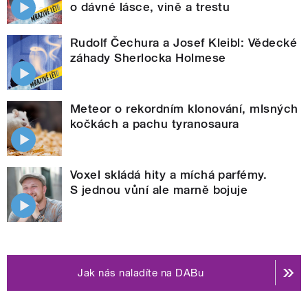
o dávné lásce, vině a trestu
Rudolf Čechura a Josef Kleibl: Vědecké
záhady Sherlocka Holmese
Meteor o rekordním klonování, mlsných
kočkách a pachu tyranosaura
Voxel skládá hity a míchá parfémy.
S jednou vůní ale marně bojuje
Jak nás naladíte na DABu