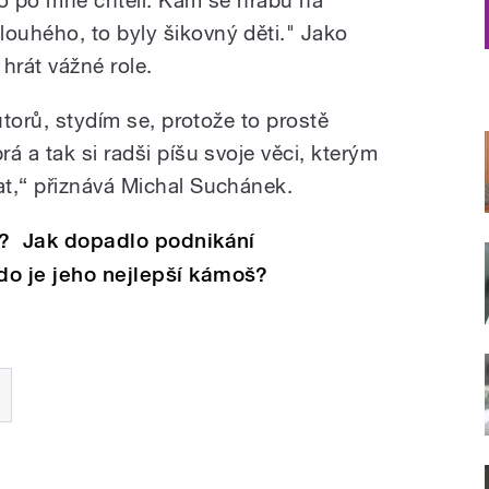
ouhého, to byly šikovný děti." Jako
hrát vážné role.
utorů, stydím se, protože to prostě
á a tak si radši píšu svoje věci, kterým
t,“ přiznává Michal Suchánek.
il? Jak dopadlo podnikání
do je jeho nejlepší kámoš?