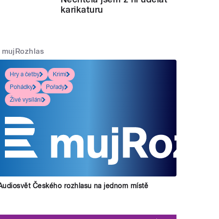
karikaturu
mujRozhlas
Hry a četby
Krimi
Pohádky
Pořady
Živé vysílání
Audiosvět Českého rozhlasu na jednom místě