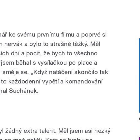
nář ke svému prvnímu filmu a poprvé si
em nervák a bylo to strašně těžký. Měl
ch dní a pocit, že bych to všechno
n jsem běhal s vysílačkou po place a
,“ směje se. „Když natáčení skončilo tak
í to každodenní vypětí a komandování
chal Suchánek.
l žádný extra talent. Měl jsem asi hezký
co po mně chtěli. Kam se hrabu na