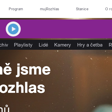
Program
mujRozhlas
Stanice
O r
chiv
Playlisty
Lidé
Kamery
Hry a četba
R