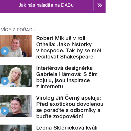
Jak nás naladíte na DABu
VÍCE Z POŘADU
Robert Mikluš v roli
Othella: Jako historky
v hospodě. Tak by se měl
recitovat Shakespeare
Interiérová designérka
Gabriela Hámová: S čím
bojuju, jsou inspirace
z internetu
Virolog Jiří Černý apeluje:
Před exotickou dovolenou
se poraďte s odborníky a
buďte zodpovědní
Leona Skleničková kvůli