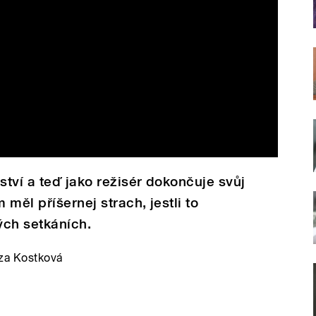
ství a teď jako režisér dokončuje svůj
 měl příšernej strach, jestli to
ých setkáních.
za Kostková