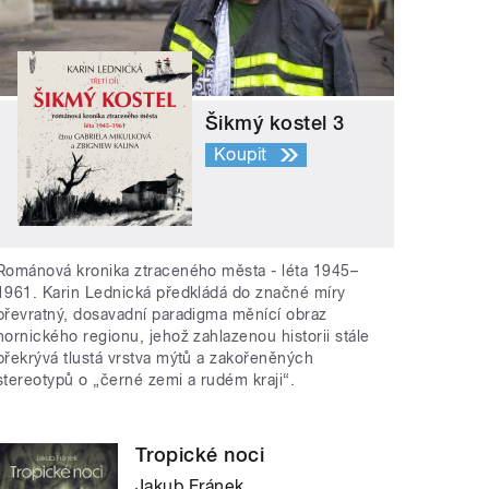
Šikmý kostel 3
Koupit
Románová kronika ztraceného města - léta 1945–
1961. Karin Lednická předkládá do značné míry
převratný, dosavadní paradigma měnící obraz
hornického regionu, jehož zahlazenou historii stále
překrývá tlustá vrstva mýtů a zakořeněných
stereotypů o „černé zemi a rudém kraji“.
Tropické noci
Jakub Fránek