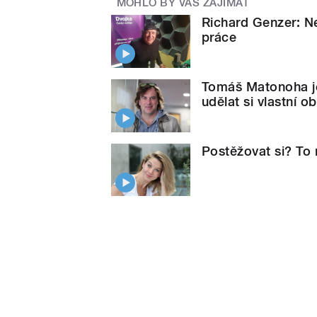
MOHLO BY VÁS ZAJÍMAT
Richard Genzer: Ne
práce
Tomáš Matonoha je
udělat si vlastní o
Postěžovat si? To 