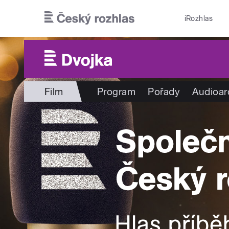
Přejít k hlavnímu obsahu
iRozhlas
Film
Program
Pořady
Audioar