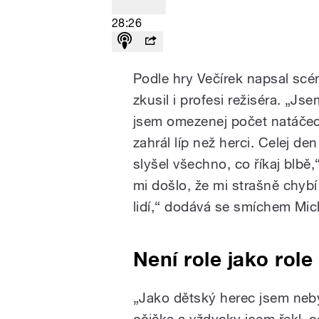
28:26
Podle hry Večírek napsal scé
zkusil i profesi režiséra. „Js
jsem omezenej počet natáčecí
zahrál líp než herci. Celej de
slyšel všechno, co říkaj blbě
mi došlo, že mi strašně chyb
lidí,“ dodává se smíchem Mi
Není role jako role
„Jako dětský herec jsem neby
očička a vždycky jsem řekl, 