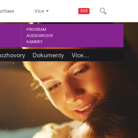
ozhlase
Více
ŽIVĚ
PROGRAM
AUDIOARCHIV
KAMERY
ozhovory
Dokumenty
Více
…