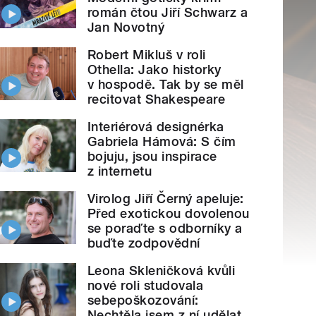
román čtou Jiří Schwarz a
Jan Novotný
Robert Mikluš v roli
Othella: Jako historky
v hospodě. Tak by se měl
recitovat Shakespeare
Interiérová designérka
Gabriela Hámová: S čím
bojuju, jsou inspirace
z internetu
Virolog Jiří Černý apeluje:
Před exotickou dovolenou
se poraďte s odborníky a
buďte zodpovědní
Leona Skleničková kvůli
nové roli studovala
sebepoškozování:
Nechtěla jsem z ní udělat