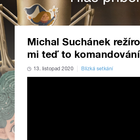
Michal Suchánek režírov
mi teď to komandování 
13. listopad 2020
Blízká setkání