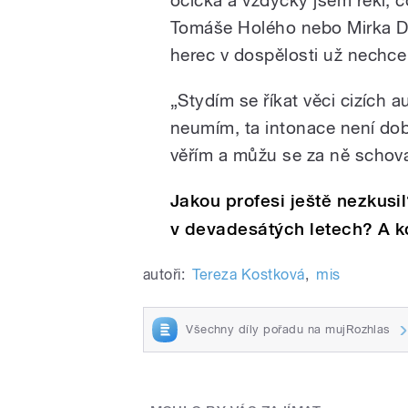
Tomáše Holého nebo Mirka Dl
herec v dospělosti už nechce 
„Stydím se říkat věci cizích a
neumím, ta intonace není dobr
věřím a můžu se za ně schova
Jakou profesi ještě nezkus
v devadesátých letech? A k
autoři:
Tereza Kostková
,
mis
Všechny díly pořadu na mujRozhlas