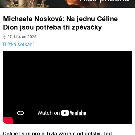
Michaela Nosková: Na jednu Céline
Dion jsou potřeba tři zpěvačky
27. březen 2025
Blízká setkání
Céline Dion pro ni byla vzorem od dětství. Teď