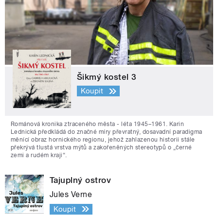
Šikmý kostel 3
Koupit
Románová kronika ztraceného města - léta 1945–1961. Karin
Lednická předkládá do značné míry převratný, dosavadní paradigma
měnící obraz hornického regionu, jehož zahlazenou historii stále
překrývá tlustá vrstva mýtů a zakořeněných stereotypů o „černé
zemi a rudém kraji“.
Tajuplný ostrov
Jules Verne
Koupit