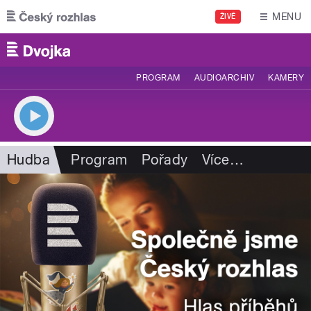
Přejít k hlavnímu obsahu
MENU
ŽIVĚ
PROGRAM
AUDIOARCHIV
KAMERY
Hudba
Program
Pořady
Více
…