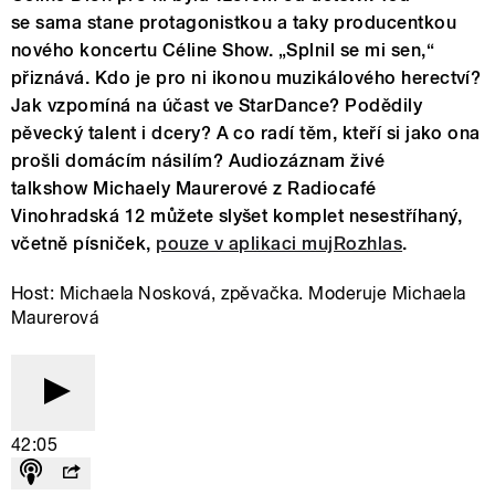
se sama stane protagonistkou a taky producentkou
nového koncertu Céline Show. „Splnil se mi sen,“
přiznává. Kdo je pro ni ikonou muzikálového herectví?
Jak vzpomíná na účast ve StarDance? Podědily
pěvecký talent i dcery? A co radí těm, kteří si jako ona
prošli domácím násilím? Audiozáznam živé
talkshow Michaely Maurerové z Radiocafé
Vinohradská 12 můžete slyšet komplet nesestříhaný,
včetně písniček,
pouze v aplikaci mujRozhlas
.
Host: Michaela Nosková, zpěvačka. Moderuje Michaela
Maurerová
42:05