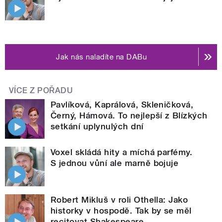
Jak nás naladíte na DABu
VÍCE Z POŘADU
Pavlíková, Kaprálová, Skleničková,
Černý, Hámová. To nejlepší z Blízkých
setkání uplynulých dní
Voxel skládá hity a míchá parfémy.
S jednou vůní ale marně bojuje
Robert Mikluš v roli Othella: Jako
historky v hospodě. Tak by se měl
recitovat Shakespeare