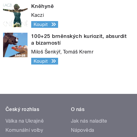
Kněhyně
Kaczi
Koupit
100+25 brněnských kuriozit, absurdit
a bizarností
Miloš Šenkýř, Tomáš Kremr
Koupit
Český rozhlas
O nás
Válka na Ukrajině
Jak nás naladíte
Komunální volby
Nápověda