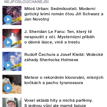
NEJPOSLOUCHANĚJŠÍ
Miloš Urban: Sedmikostelí. Moderní
gotický krimi román čtou Jiří Schwarz a
Jan Novotný
J. Sheridan Le Fanu: Ten, který tě
nespouští z očí. Mysteriózní příběh
o dávné lásce, vině a trestu
Rudolf Čechura a Josef Kleibl: Vědecké
záhady Sherlocka Holmese
Meteor o rekordním klonování, mlsných
kočkách a pachu tyranosaura
Voxel skládá hity a míchá parfémy.
S jednou vůní ale marně bojuje