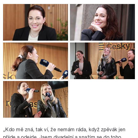
„Kdo mě zná, tak ví, že nemám ráda, když zpěvák jen
přijde a odejde. Jsem divadelní a snažím se do toho