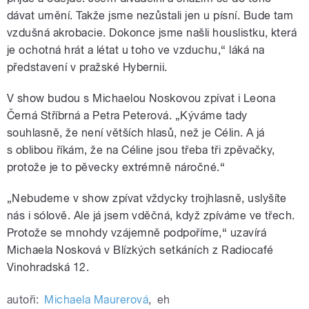
dávat umění. Takže jsme nezůstali jen u písní. Bude tam
vzdušná akrobacie. Dokonce jsme našli houslistku, která
je ochotná hrát a létat u toho ve vzduchu,“ láká na
představení v pražské Hybernii.
V show budou s Michaelou Noskovou zpívat i Leona
Černá Stříbrná a Petra Peterová. „Kýváme tady
souhlasně, že není větších hlasů, než je Célin. A já
s oblibou říkám, že na Céline jsou třeba tři zpěvačky,
protože je to pěvecky extrémně náročné.“
„Nebudeme v show zpívat vždycky trojhlasně, uslyšíte
nás i sólově. Ale já jsem vděčná, když zpíváme ve třech.
Protože se mnohdy vzájemně podpoříme,“ uzavírá
Michaela Nosková v Blízkých setkáních z Radiocafé
Vinohradská 12.
autoři:
Michaela Maurerová
,
eh