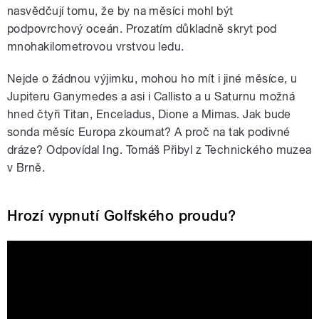
nasvědčují tomu, že by na měsíci mohl být
podpovrchový oceán. Prozatím důkladně skryt pod
mnohakilometrovou vrstvou ledu.
Nejde o žádnou výjimku, mohou ho mít i jiné měsíce, u
Jupiteru Ganymedes a asi i Callisto a u Saturnu možná
hned čtyři Titan, Enceladus, Dione a Mimas. Jak bude
sonda měsíc Europa zkoumat? A proč na tak podivné
dráze? Odpovídal Ing. Tomáš Přibyl z Technického muzea
v Brně.
Hrozí vypnutí Golfského proudu?
The Gulf Stream Explained