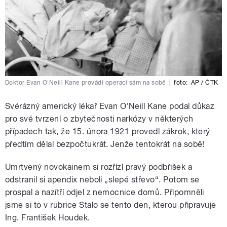
Doktor Evan O'Neill Kane provádí operaci sám na sobě
|
foto:
AP / ČTK
Svérázný americký lékař Evan O'Neill Kane podal důkaz
pro své tvrzení o zbytečnosti narkózy v některých
případech tak, že 15. února 1921 provedl zákrok, který
předtím dělal bezpočtukrát. Jenže tentokrát na sobě!
Umrtvený novokainem si rozřízl pravý podbřišek a
odstranil si apendix neboli „slepé střevo“. Potom se
prospal a nazítří odjel z nemocnice domů. Připomněli
jsme si to v rubrice Stalo se tento den, kterou připravuje
Ing. František Houdek.