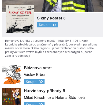
Šikmý kostel 3
Koupit
Románová kronika ztraceného města - léta 1945–1961. Karin
Lednická předkládá do značné míry převratný, dosavadní paradigma
měnící obraz hornického regionu, jehož zahlazenou historii stále
překrývá tlustá vrstva mýtů a zakořeněných stereotypů o „černé
zemi a rudém kraji“.
Bláznova smrt
Václav Erben
Koupit
Hurvínkovy příhody 5
Miloš Kirschner a Helena Štáchová
Koupit