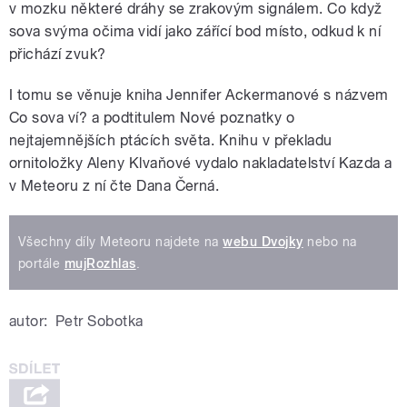
v mozku některé dráhy se zrakovým signálem. Co když
sova svýma očima vidí jako zářící bod místo, odkud k ní
přichází zvuk?
I tomu se věnuje kniha Jennifer Ackermanové s názvem
Co sova ví? a podtitulem Nové poznatky o
nejtajemnějších ptácích světa. Knihu v překladu
ornitoložky Aleny Klvaňové vydalo nakladatelství Kazda a
v Meteoru z ní čte Dana Černá.
Všechny díly Meteoru najdete na
webu Dvojky
nebo na
portále
mujRozhlas
.
autor:
Petr Sobotka