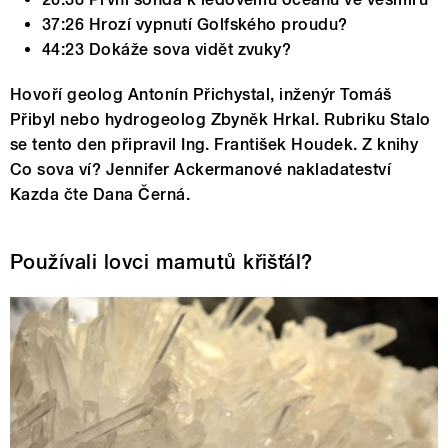
37:26 Hrozí vypnutí Golfského proudu?
44:23 Dokáže sova vidět zvuky?
Hovoří geolog Antonín Přichystal, inženýr Tomáš
Přibyl nebo hydrogeolog Zbyněk Hrkal. Rubriku Stalo
se tento den připravil Ing. František Houdek. Z knihy
Co sova ví? Jennifer Ackermanové nakladateství
Kazda čte Dana Černá.
Používali lovci mamutů křišťál?