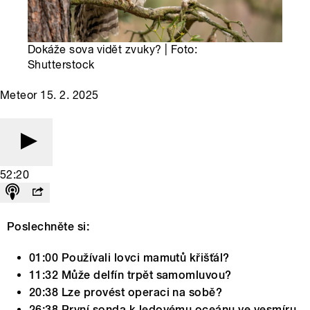
Dokáže sova vidět zvuky? | Foto:
Shutterstock
Meteor 15. 2. 2025
52:20
Poslechněte si:
01:00 Používali lovci mamutů křišťál?
11:32 Může delfín trpět samomluvou?
20:38 Lze provést operaci na sobě?
26:38 První sonda k ledovému oceánu ve vesmíru