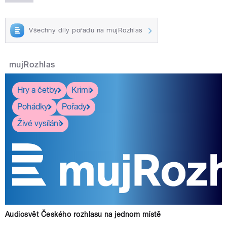
Všechny díly pořadu na mujRozhlas
mujRozhlas
Hry a četby
Krimi
Pohádky
Pořady
Živé vysílání
Audiosvět Českého rozhlasu na jednom místě