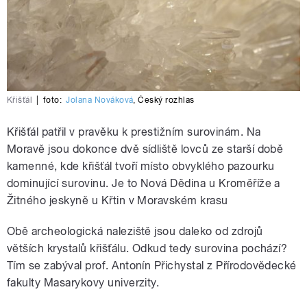
Křišťál
|
foto:
Jolana Nováková
,
Český rozhlas
Křišťál patřil v pravěku k prestižním surovinám. Na
Moravě jsou dokonce dvě sídliště lovců ze starší době
kamenné, kde křišťál tvoří místo obvyklého pazourku
dominující surovinu. Je to Nová Dědina u Kroměříže a
Žitného jeskyně u Křtin v Moravském krasu
Obě archeologická naleziště jsou daleko od zdrojů
větších krystalů křišťálu. Odkud tedy surovina pochází?
Tím se zabýval prof. Antonín Přichystal z Přírodovědecké
fakulty Masarykovy univerzity.