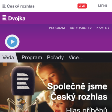
Přejít k hlavnímu obsahu
MENU
ŽIVĚ
PROGRAM
AUDIOARCHIV
KAMERY
Věda
Program
Pořady
Více
…