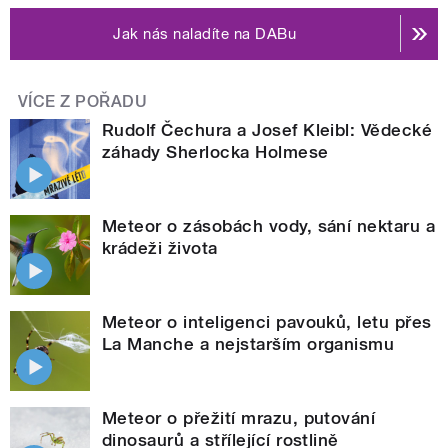
Jak nás naladíte na DABu
VÍCE Z POŘADU
Rudolf Čechura a Josef Kleibl: Vědecké
záhady Sherlocka Holmese
Meteor o zásobách vody, sání nektaru a
krádeži života
Meteor o inteligenci pavouků, letu přes
La Manche a nejstarším organismu
Meteor o přežití mrazu, putování
dinosaurů a střílející rostlině