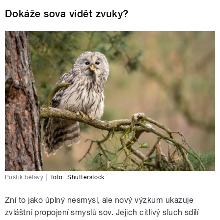
Dokáže sova vidět zvuky?
Puštík bělavý
|
foto:
Shutterstock
Zní to jako úplný nesmysl, ale nový výzkum ukazuje
zvláštní propojení smyslů sov. Jejich citlivý sluch sdílí