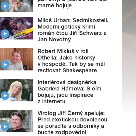
marně bojuje
Miloš Urban: Sedmikostelí.
Moderní gotický krimi
román čtou Jiří Schwarz a
Jan Novotný
Robert Mikluš v roli
Othella: Jako historky
v hospodě. Tak by se měl
recitovat Shakespeare
Interiérová designérka
Gabriela Hámová: S čím
bojuju, jsou inspirace
z internetu
Virolog Jiří Černý apeluje:
Před exotickou dovolenou
se poraďte s odborníky a
buďte zodpovědní