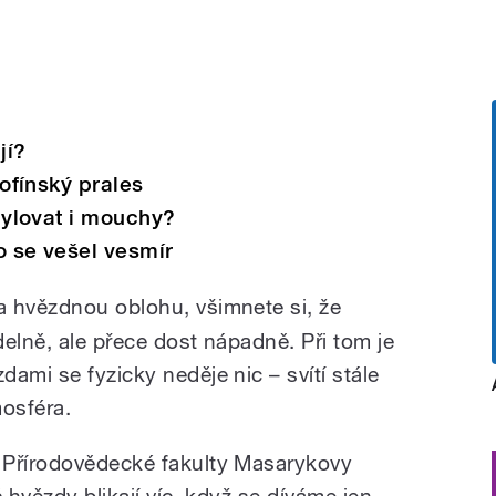
jí?
ofínský prales
pylovat i mouchy?
o se vešel vesmír
a hvězdnou oblohu, všimnete si, že
delně, ale přece dost nápadně. Při tom je
ami se fyzicky neděje nic – svítí stále
mosféra.
 Přírodovědecké fakulty Masarykovy
 hvězdy blikají víc, když se díváme jen