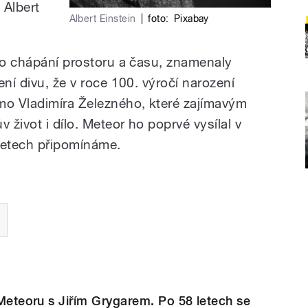
 Albert
Albert Einstein
|
foto:
Pixabay
eho chápání prostoru a času, znamenaly
ení divu, že v roce 100. výročí narození
mo Vladimíra Železného, které zajímavým
 život i dílo. Meteor ho poprvé vysílal v
letech připomínáme.
l Meteoru s Jiřím Grygarem. Po 58 letech se