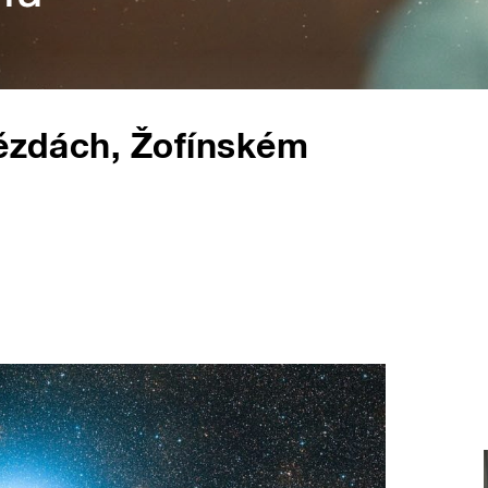
vězdách, Žofínském