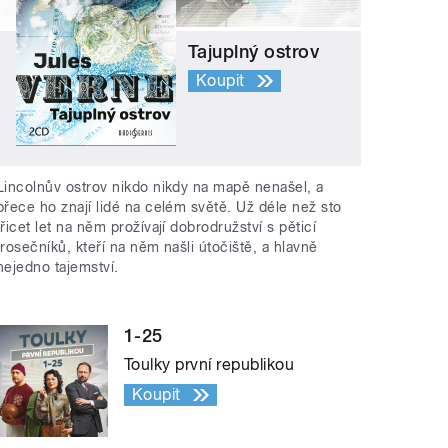
Tajuplný ostrov
Koupit
Lincolnův ostrov nikdo nikdy na mapě nenašel, a
přece ho znají lidé na celém světě. Už déle než sto
třicet let na něm prožívají dobrodružství s pěticí
trosečníků, kteří na něm našli útočiště, a hlavně
nejedno tajemství.
1-25
Toulky první republikou
Koupit