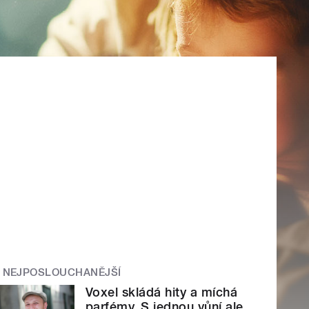
NEJPOSLOUCHANĚJŠÍ
Voxel skládá hity a míchá
parfémy. S jednou vůní ale