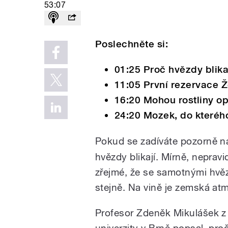
53:07
Poslechněte si:
01:25 Proč hvězdy blika
11:05 První rezervace Ž
16:20 Mohou rostliny o
24:20 Mozek, do kteréh
Pokud se zadíváte pozorně n
hvězdy blikají. Mírně, nepravi
zřejmé, že se samotnými hvězd
stejně. Na vině je zemská at
Profesor Zdeněk Mikulášek z
univerzity v Brně popsal, proč