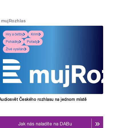
mujRozhlas
Hry a četby
Krimi
Pohádky
Pořady
Živé vysílání
Audiosvět Českého rozhlasu na jednom místě
Jak nás naladíte na DABu