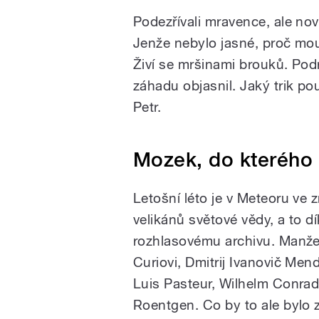
Podezřívali mravence, ale no
Jenže nebylo jasné, proč mou
Živí se mršinami brouků. Pod
záhadu objasnil. Jaký trik pou
Petr.
Mozek, do kterého 
Letošní léto je v Meteoru ve
velikánů světové vědy, a to d
rozhlasovému archivu. Manže
Curiovi, Dmitrij Ivanovič Mend
Luis Pasteur, Wilhelm Conra
Roentgen. Co by to ale bylo 