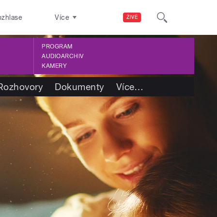
ozhlase
Více
ŽIVĚ
PROGRAM
AUDIOARCHIV
KAMERY
Rozhovory
Dokumenty
Více
…