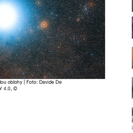
dou oblohy | Foto: Davide De
Y 4.0
,
©