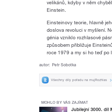
velikánů, kdyby v něm chyběl
Einstein.
Einsteinovy teorie, hlavně j
doslova revoluci v myšlení. N
génia vzniklo rozhlasové pás
způsobem přibližuje Einsteinův
roce 1979 a my si ho teď po 
autor:
Petr Sobotka
Všechny díly pořadu na mujRozhlas
MOHLO BY VÁS ZAJÍMAT
Jubilejní 3000. dí