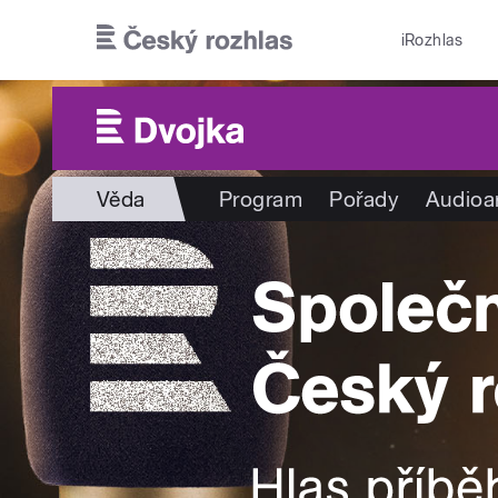
Přejít k hlavnímu obsahu
iRozhlas
Věda
Program
Pořady
Audioa