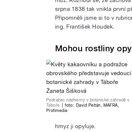
srpna 1838 tak vnikla první p
Připomněli jsme si to v rubric
ing. František Houdek.
Mohou rostliny opy
Podražec nádherný v botanické zahradě v
Táboře
|
foto:
David Peltán
,
MAFRA
,
Profimedia
hmyz ji opyluje.