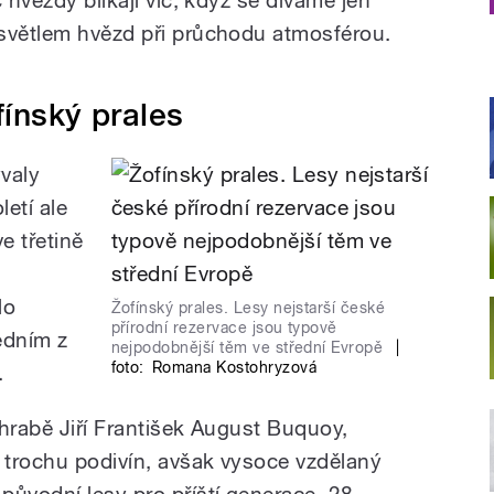
 světlem hvězd při průchodu atmosférou.
fínský prales
valy
etí ale
e třetině
lo
Žofínský prales. Lesy nejstarší české
přírodní rezervace jsou typově
edním z
nejpodobnější těm ve střední Evropě
|
foto:
Romana Kostohryzová
.
 hrabě Jiří František August Buquoy,
, trochu podivín, avšak vysoce vzdělaný
původní lesy pro příští generace. 28.