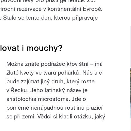
řírodní rezervace v kontinentální Evropě.
e Stalo se tento den, kterou připravuje
lovat i mouchy?
Možná znáte podražec křovištní
–
má
žluté květy ve tvaru pohárků. Nás ale
bude zajímat jiný druh, který roste
v Řecku. Jeho latinský název je
aristolochia microstoma. Jde o
poměrně nenápadnou rostlinu plazící
se při zemi. Vědci si kladli otázku, jaký