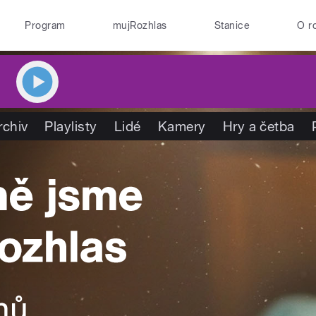
Program
mujRozhlas
Stanice
O r
rchiv
Playlisty
Lidé
Kamery
Hry a četba