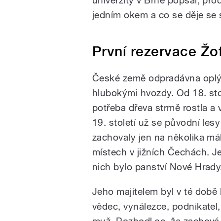
jedním okem a co se děje se
První rezervace Žo
České země odpradávna oplý
hlubokými hvozdy. Od 18. stol
potřeba dřeva strmě rostla a v
19. století už se původní lesy
zachovaly jen na několika má
místech v jižních Čechách. J
nich bylo panství Nové Hrady
Jeho majitelem byl v té době
vědec, vynálezce, podnikatel
muž. Rozhodl se, že zachová 