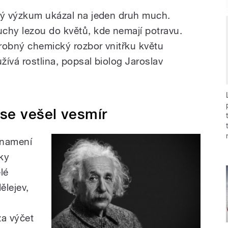
vý výzkum ukázal na jeden druh much.
chy lezou do květů, kde nemají potravu.
robný chemický rozbor vnitřku květu
žívá rostlina, popsal biolog Jaroslav
se vešel vesmír
 znamení
íky
lé
ělejev,
d
za výčet