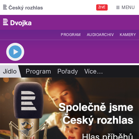
Přejít k hlavnímu obsahu
MENU
ŽIVĚ
PROGRAM
AUDIOARCHIV
KAMERY
Jídlo
Program
Pořady
Více
…