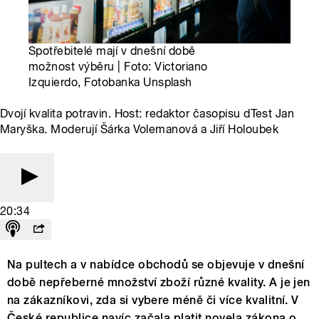
Spotřebitelé mají v dnešní době
možnost výběru | Foto: Victoriano
Izquierdo, Fotobanka Unsplash
Dvojí kvalita potravin. Host: redaktor časopisu dTest Jan
Maryška. Moderují Šárka Volemanová a Jiří Holoubek
20:34
Na pultech a v nabídce obchodů se objevuje v dnešní
době nepřeberné množství zboží různé kvality. A je jen
na zákazníkovi, zda si vybere méně či více kvalitní. V
České republice navíc začala platit novela zákona o