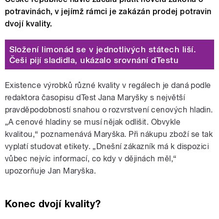
potravinách, v jejímž rámci je zakázán prodej potravin
dvojí kvality.
Složení limonád se v jednotlivých státech liší.
Češi pijí sladidla, ukázalo srovnání dTestu
Existence výrobků různé kvality v regálech je daná podle
redaktora časopisu dTest Jana Maryšky s největší
pravděpodobností snahou o rozvrstvení cenových hladin.
„A cenové hladiny se musí nějak odlišit. Obvykle
kvalitou,“ poznamenává Maryška. Při nákupu zboží se tak
vyplatí studovat etikety. „Dnešní zákazník má k dispozici
vůbec nejvíc informací, co kdy v dějinách měl,“
upozorňuje Jan Maryška.
Konec dvojí kvality?