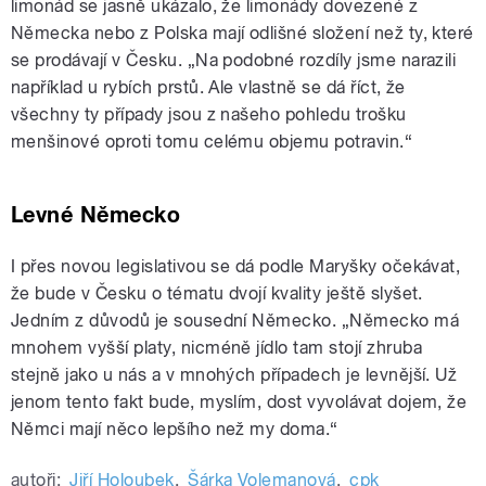
limonád se jasně ukázalo, že limonády dovezené z
Německa nebo z Polska mají odlišné složení než ty, které
se prodávají v Česku. „Na podobné rozdíly jsme narazili
například u rybích prstů. Ale vlastně se dá říct, že
všechny ty případy jsou z našeho pohledu trošku
menšinové oproti tomu celému objemu potravin.“
Levné Německo
I přes novou legislativou se dá podle Maryšky očekávat,
že bude v Česku o tématu dvojí kvality ještě slyšet.
Jedním z důvodů je sousední Německo. „Německo má
mnohem vyšší platy, nicméně jídlo tam stojí zhruba
stejně jako u nás a v mnohých případech je levnější. Už
jenom tento fakt bude, myslím, dost vyvolávat dojem, že
Němci mají něco lepšího než my doma.“
autoři:
Jiří Holoubek
,
Šárka Volemanová
,
cpk