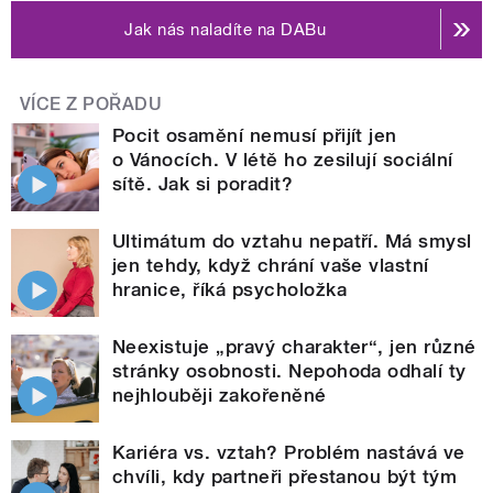
Jak nás naladíte na DABu
VÍCE Z POŘADU
Pocit osamění nemusí přijít jen
o Vánocích. V létě ho zesilují sociální
sítě. Jak si poradit?
Ultimátum do vztahu nepatří. Má smysl
jen tehdy, když chrání vaše vlastní
hranice, říká psycholožka
Neexistuje „pravý charakter“, jen různé
stránky osobnosti. Nepohoda odhalí ty
nejhlouběji zakořeněné
Kariéra vs. vztah? Problém nastává ve
chvíli, kdy partneři přestanou být tým