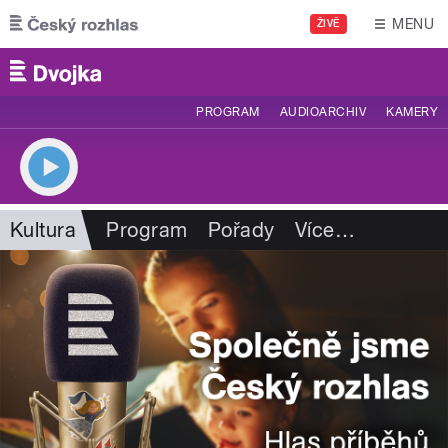
Přejít k hlavnímu obsahu
MENU
ŽIVĚ
PROGRAM
AUDIOARCHIV
KAMERY
Kultura
Program
Pořady
Více
…