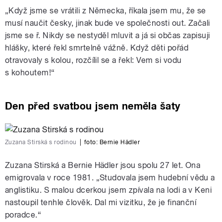
„Když jsme se vrátili z Německa, říkala jsem mu, že se
musí naučit česky, jinak bude ve společnosti out. Začali
jsme se ř. Nikdy se nestyděl mluvit a já si občas zapisuji
hlášky, které řekl smrtelně vážně. Když děti pořád
otravovaly s kolou, rozčílil se a řekl: Vem si vodu
s kohoutem!“
Den před svatbou jsem neměla šaty
Zuzana Stirská s rodinou
|
foto:
Bernie Hädler
Zuzana Stirská a Bernie Hädler jsou spolu 27 let. Ona
emigrovala v roce 1981. „Studovala jsem hudební vědu a
anglistiku. S malou dcerkou jsem zpívala na lodi a v Keni
nastoupil tenhle člověk. Dal mi vizitku, že je finanční
poradce.“