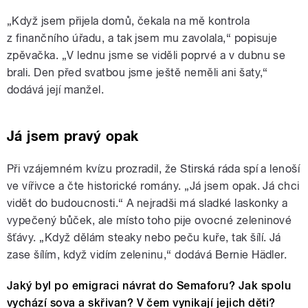
„Když jsem přijela domů, čekala na mě kontrola
z finančního úřadu, a tak jsem mu zavolala,“ popisuje
zpěvačka. „V lednu jsme se viděli poprvé a v dubnu se
brali. Den před svatbou jsme ještě neměli ani šaty,“
dodává její manžel.
Já jsem pravý opak
Při vzájemném kvízu prozradil, že Stirská ráda spí a lenoší
ve vířivce a čte historické romány. „Já jsem opak. Já chci
vidět do budoucnosti.“ A nejradši má sladké laskonky a
vypečený bůček, ale místo toho pije ovocné zeleninové
šťávy. „Když dělám steaky nebo peču kuře, tak šílí. Já
zase šílím, když vidím zeleninu,“ dodává Bernie Hädler.
Jaký byl po emigraci návrat do Semaforu? Jak spolu
vychází sova a skřivan? V čem vynikají jejich děti?