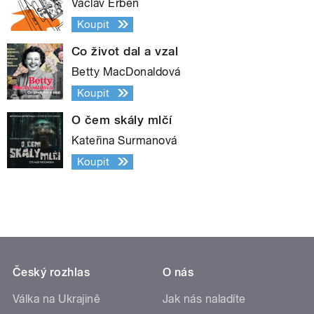
Václav Erben
Koupit
Co život dal a vzal
Betty MacDonaldová
Koupit
O čem skály mlčí
Kateřina Surmanová
Koupit
Český rozhlas
O nás
Válka na Ukrajině
Jak nás naladíte