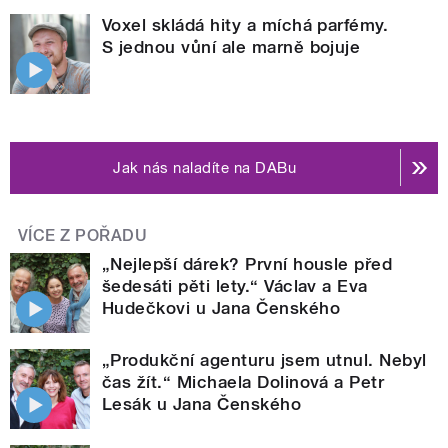
Voxel skládá hity a míchá parfémy.
S jednou vůní ale marně bojuje
Jak nás naladíte na DABu
VÍCE Z POŘADU
„Nejlepší dárek? První housle před
šedesáti pěti lety.“ Václav a Eva
Hudečkovi u Jana Čenského
„Produkční agenturu jsem utnul. Nebyl
čas žít.“ Michaela Dolinová a Petr
Lesák u Jana Čenského