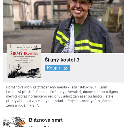
Šikmý kostel 3
Koupit
Románová kronika ztraceného města - léta 1945–1961. Karin
Lednická předkládá do značné míry převratný, dosavadní paradigma
měnící obraz hornického regionu, jehož zahlazenou historii stále
překrývá tlustá vrstva mýtů a zakořeněných stereotypů o „černé
zemi a rudém kraji“.
Bláznova smrt