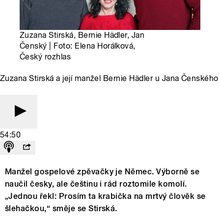
Zuzana Stirská, Bernie Hädler, Jan
Čenský | Foto: Elena Horálková,
Český rozhlas
Zuzana Stirská a její manžel Bernie Hädler u Jana Čenského
54:50
Manžel gospelové zpěvačky je Němec. Výborně se
naučil česky, ale češtinu i rád roztomile komolí.
„Jednou řekl: Prosím ta krabička na mrtvý člověk se
šlehačkou,“ směje se Stirská.