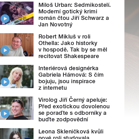
Miloš Urban: Sedmikostelí.
Moderní gotický krimi
román čtou Jiří Schwarz a
Jan Novotný
Robert Mikluš v roli
Othella: Jako historky
v hospodě. Tak by se měl
recitovat Shakespeare
Interiérová designérka
Gabriela Hámová: S čím
bojuju, jsou inspirace
z internetu
Virolog Jiří Černý apeluje:
Před exotickou dovolenou
se poraďte s odborníky a
buďte zodpovědní
Leona Skleničková kvůli
nové roli studovala