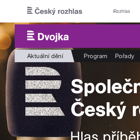
Přejít k hlavnímu obsahu
iRozhlas
Aktuální dění
Program
Pořady