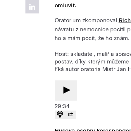
omluvit.
Oratorium zkomponoval
Ric
návratu z nemocnice pocítil 
ho a mám pocit, že ho znám.
Host: skladatel, malíř a spi
postav, díky kterým můžeme bý
říká autor oratoria Mistr Jan
29:34
Husova osobní koresponde