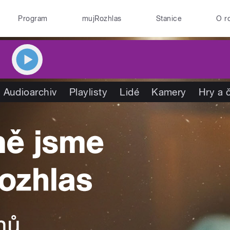
Program
mujRozhlas
Stanice
O r
Audioarchiv
Playlisty
Lidé
Kamery
Hry a 