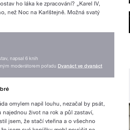
postav ho láka ke zpracování? „Karel IV,
ího, než Noc na Karlštejně. Možná svatý
stav, napsal 6 knih
ávaným moderátorem pořadu
Dvanáct ve dvanáct
obré
da omylem napil louhu, nezačal by psát,
 najednou život na rok a půl zastaví,
til jsem, že stačí vteřina a o všechno
 že jsem své koníčky mohl povýšit na