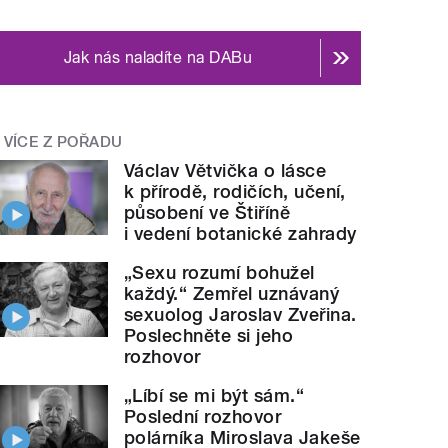
Jak nás naladíte na DABu
VÍCE Z POŘADU
Václav Větvička o lásce
k přírodě, rodičích, učení,
působení ve Štiříně
i vedení botanické zahrady
„Sexu rozumí bohužel
každý.“ Zemřel uznávaný
sexuolog Jaroslav Zveřina.
Poslechněte si jeho
rozhovor
„Líbí se mi být sám.“
Poslední rozhovor
polárníka Miroslava Jakeše