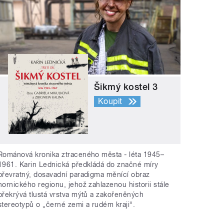
Šikmý kostel 3
Koupit
Románová kronika ztraceného města - léta 1945–
1961. Karin Lednická předkládá do značné míry
převratný, dosavadní paradigma měnící obraz
hornického regionu, jehož zahlazenou historii stále
překrývá tlustá vrstva mýtů a zakořeněných
stereotypů o „černé zemi a rudém kraji“.