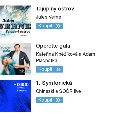
Tajuplný ostrov
Jules Verne
Koupit
Operette gala
Kateřina Kněžíková a Adam
Plachetka
Koupit
1. Symfonická
Chinaski a SOČR live
Koupit