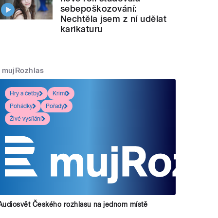
sebepoškozování:
Nechtěla jsem z ní udělat
karikaturu
mujRozhlas
Hry a četby
Krimi
Pohádky
Pořady
Živé vysílání
Audiosvět Českého rozhlasu na jednom místě