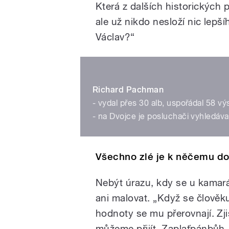
Která z dalších historických 
ale už nikdo nesloží nic lepš
Václav?“
Richard Pachman
- vydal přes 30 alb, uspořádal 58 vý
- na Dvojce je posluchači vyhled
Všechno zlé je k něčemu d
Nebýt úrazu, kdy se u kamará
ani malovat. „Když se člověku
hodnoty se mu přerovnají. Zjis
můžeme přijít. Zaplaťpánbůh,