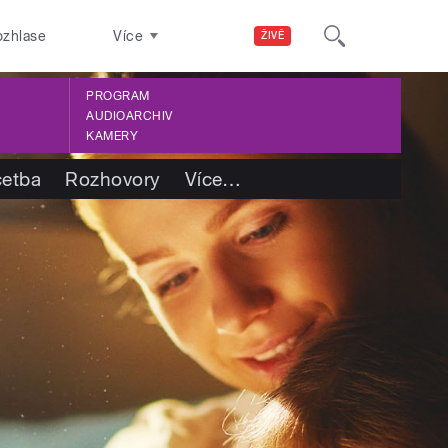
ozhlase
Více
ŽIVĚ
PROGRAM
AUDIOARCHIV
KAMERY
četba
Rozhovory
Více
…