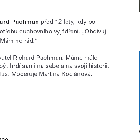
hard Pachman
před 12 lety, kdy po
potřebu duchovního vyjádření. „Obdivuji
 Mám ho rád.“
sovatel Richard Pachman. Máme málo
t hrdí sami na sebe a na svoji historii,
 Hus. Moderuje Martina Kociánová.
nce