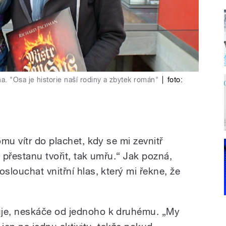
. "Osa je historie naší rodiny a zbytek román"
|
foto:
mu vítr do plachet, kdy se mi zevnitř
ž přestanu tvořit, tak umřu.“ Jak pozná,
louchat vnitřní hlas, který mi řekne, že
je, neskáče od jednoho k druhému. „My