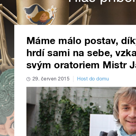
Máme málo postav, dí
hrdí sami na sebe, vz
svým oratoriem Mistr 
29. červen 2015
Host do domu