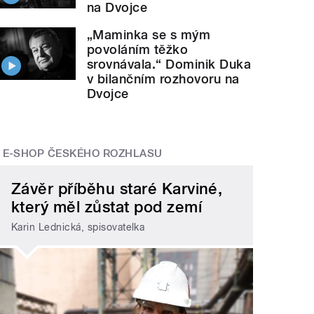
na Dvojce
„Maminka se s mým
povoláním těžko
srovnávala.“ Dominik Duka
v bilančním rozhovoru na
Dvojce
E-SHOP ČESKÉHO ROZHLASU
Závěr příběhu staré Karviné,
který měl zůstat pod zemí
Karin Lednická, spisovatelka