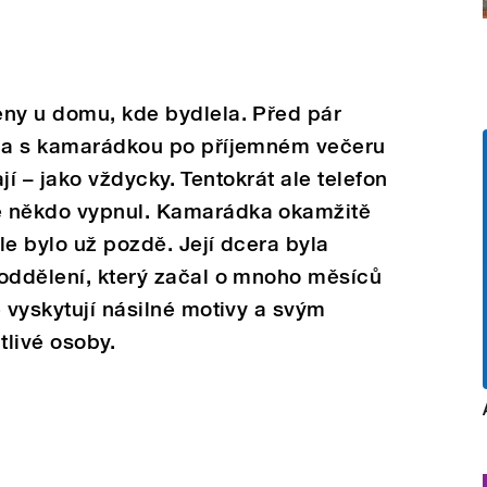
eny u domu, kde bydlela. Před pár
ila s kamarádkou po příjemném večeru
lají – jako vždycky. Tentokrát ale telefon
e někdo vypnul. Kamarádka okamžitě
le bylo už pozdě. Její dcera byla
 oddělení, který začal o mnoho měsíců
e vyskytují násilné motivy a svým
livé osoby.