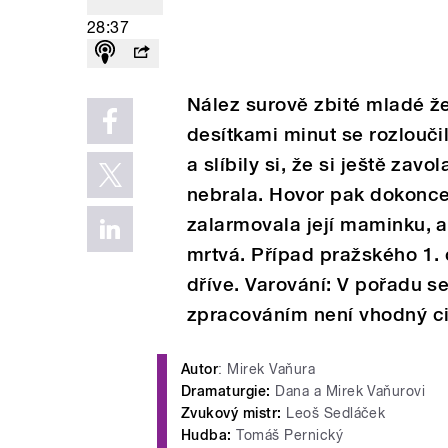
28:37
Nález surově zbité mladé ž
desítkami minut se rozlouč
a slíbily si, že si ještě zavo
nebrala. Hovor pak dokonc
zalarmovala její maminku, a
mrtvá. Případ pražského 1.
dříve. Varování: V pořadu s
zpracováním není vhodný cit
Autor
: Mirek Vaňura
Dramaturgie:
Dana a Mirek Vaňurovi
Zvukový mistr:
Leoš Sedláček
Hudba:
Tomáš Pernický