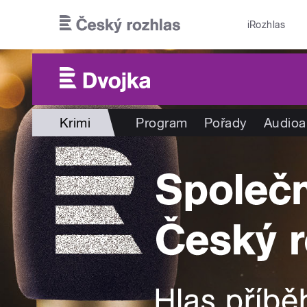
Přejít k hlavnímu obsahu
iRozhlas
Krimi
Program
Pořady
Audioa