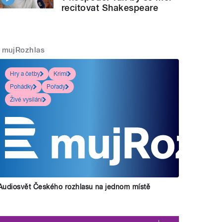
recitovat Shakespeare
mujRozhlas
Hry a četby
Krimi
Pohádky
Pořady
Živé vysílání
Audiosvět Českého rozhlasu na jednom místě