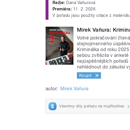
Režie:
Dana Vaňurová
Premiéra:
11. 2. 2026
V pořadu jsou použity citace z materiál
Mirek Vaňura: Krimin
Volné pokračování čtená
stejnojmenného úspěšné
Kriminálka od roku 2025 
sebou zvítězila v anketě
nejúspěšnějších pořadů
nahlédnout do zákulisí vy
Koupit
autor:
Mirek Vaňura
Všechny díly pořadu na mujRozhlas