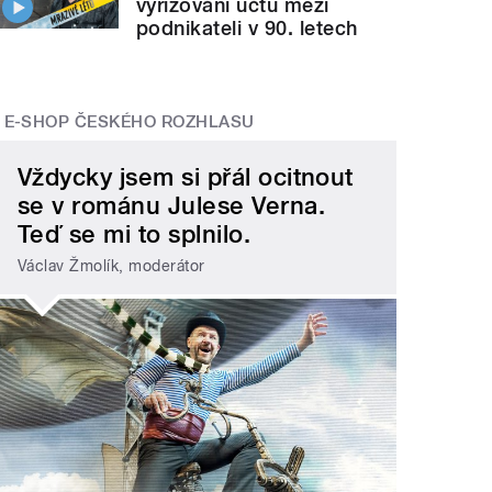
vyřizování účtů mezi
podnikateli v 90. letech
E-SHOP ČESKÉHO ROZHLASU
Vždycky jsem si přál ocitnout
se v románu Julese Verna.
Teď se mi to splnilo.
Václav Žmolík, moderátor