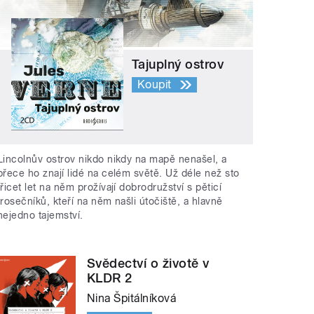
Tajuplný ostrov
Koupit
Lincolnův ostrov nikdo nikdy na mapě nenašel, a
přece ho znají lidé na celém světě. Už déle než sto
třicet let na něm prožívají dobrodružství s pěticí
trosečníků, kteří na něm našli útočiště, a hlavně
nejedno tajemství.
Svědectví o životě v
KLDR 2
Nina Špitálníková