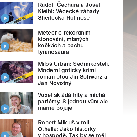
Rudolf Čechura a Josef
Kleibl: Vědecké záhady
Sherlocka Holmese
Meteor o rekordním
klonování, mlsných
kočkách a pachu
tyranosaura
Miloš Urban: Sedmikostelí.
Moderní gotický krimi
román čtou Jiří Schwarz a
Jan Novotný
Voxel skládá hity a míchá
parfémy. S jednou vůní ale
marně bojuje
Robert Mikluš v roli
Othella: Jako historky
v hospodě. Tak by se měl