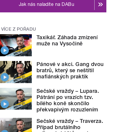
Jak nás naladíte na DABu
VÍCE Z POŘADU
Taxikář. Záhada zmizení
muže na Vysočině
Pánové v akci. Gang dvou
bratrů, který se neštítil
mafiánských praktik
Sečské vraždy – Lupara.
Pátrání po vrazích tzv.
bílého koně skončilo
překvapivým rozuzlením
Sečské vraždy – Traverza.
Případ brutálního