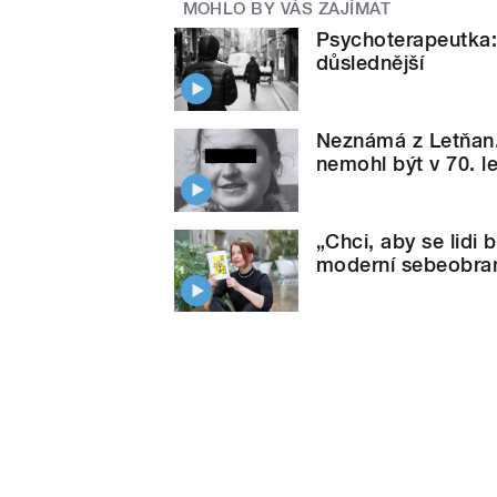
MOHLO BY VÁS ZAJÍMAT
Psychoterapeutka: 
důslednější
Neznámá z Letňan. 
nemohl být v 70. l
„Chci, aby se lidi 
moderní sebeobra