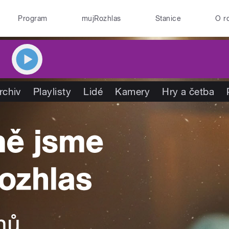
Program
mujRozhlas
Stanice
O r
rchiv
Playlisty
Lidé
Kamery
Hry a četba