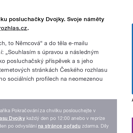
ku posluchačky Dvojky. Svoje náměty
rozhlas.cz
.
h, to Němcová“ a do těla e-mailu
ní: „Souhlasím s úpravou a následným
ko posluchačský příspěvek a s jeho
ternetových stránkách Českého rozhlasu
eho sociálních profilech na neomezenou
říka Pokračování za chvilku poslouchejte v
asu Dvojky
každý den po 12:00 anebo v repríze
ýden po odvysílání
na stránce pořadu
zdarma. Díly