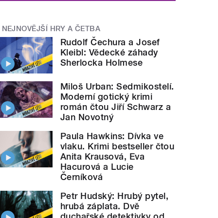
NEJNOVĚJŠÍ HRY A ČETBA
Rudolf Čechura a Josef
Kleibl: Vědecké záhady
Sherlocka Holmese
Miloš Urban: Sedmikostelí.
Moderní gotický krimi
román čtou Jiří Schwarz a
Jan Novotný
Paula Hawkins: Dívka ve
vlaku. Krimi bestseller čtou
Anita Krausová, Eva
Hacurová a Lucie
Černíková
Petr Hudský: Hrubý pytel,
hrubá záplata. Dvě
duchařské detektivky od