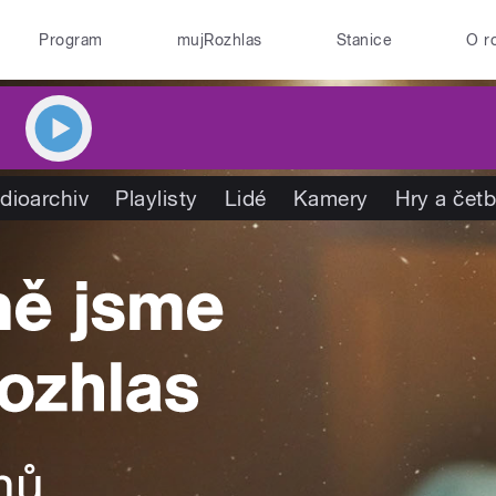
Program
mujRozhlas
Stanice
O r
dioarchiv
Playlisty
Lidé
Kamery
Hry a čet