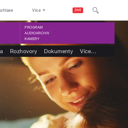
ozhlase
Více
ŽIVĚ
PROGRAM
AUDIOARCHIV
KAMERY
ba
Rozhovory
Dokumenty
Více
…