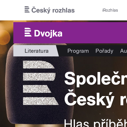
Přejít k hlavnímu obsahu
iRozhlas
Literatura
Program
Pořady
Au