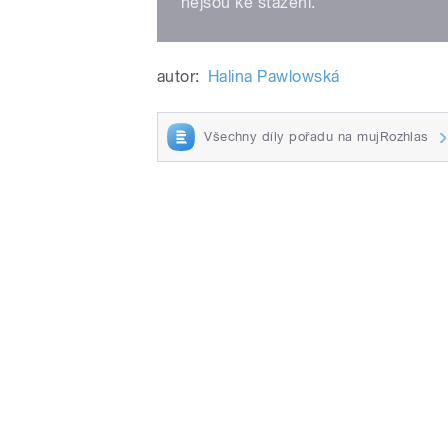
nejsou ke stažení.
autor:
Halina Pawlowská
Všechny díly pořadu na mujRozhlas