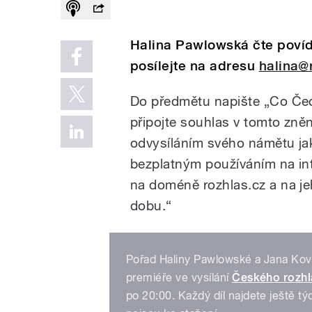
Halina Pawlowská čte povíd
posílejte na adresu
halina@
Do předmětu napište „Co Čec
připojte souhlas v tomto zně
odvysíláním svého námětu ja
bezplatným používáním na in
na doméně rozhlas.cz a na j
dobu.“
Pořad Haliny Pawlowské a Jana Kova
premiéře ve vysílání
Českého rozhl
po 20:00. Každý díl najdete ještě t