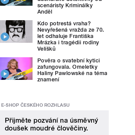
scenáristy Kriminálky
Anděl
Kdo potrestá vraha?
Nevyřešená vražda ze 70.
let odhaluje Františka
Mrázka i tragédii rodiny
Velíšků
Pověra o svatební kytici
zafungovala. Omeletky
Haliny Pawlowské na téma
znamení
E-SHOP ČESKÉHO ROZHLASU
Přijměte pozvání na úsměvný
doušek moudré člověčiny.