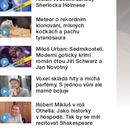
Sherlocka Holmese
Meteor o rekordním
klonování, mlsných
kočkách a pachu
tyranosaura
Miloš Urban: Sedmikostelí.
Moderní gotický krimi
román čtou Jiří Schwarz a
Jan Novotný
Voxel skládá hity a míchá
parfémy. S jednou vůní ale
marně bojuje
Robert Mikluš v roli
Othella: Jako historky
v hospodě. Tak by se měl
recitovat Shakespeare