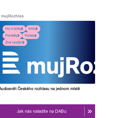
mujRozhlas
Hry a četby
Krimi
Pohádky
Pořady
Živé vysílání
Audiosvět Českého rozhlasu na jednom místě
Jak nás naladíte na DABu