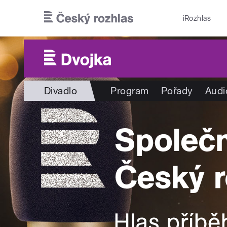
Přejít k hlavnímu obsahu
iRozhlas
Divadlo
Program
Pořady
Audi