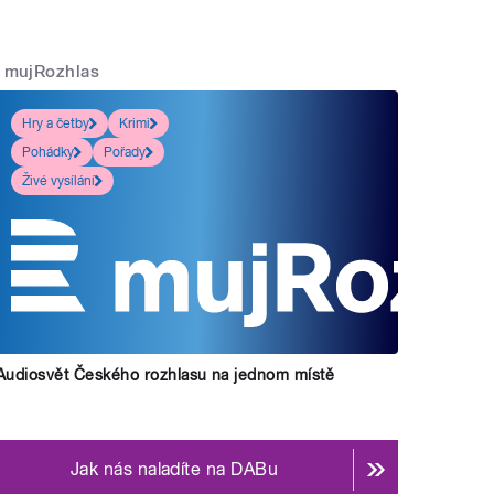
mujRozhlas
Hry a četby
Krimi
Pohádky
Pořady
Živé vysílání
Audiosvět Českého rozhlasu na jednom místě
Jak nás naladíte na DABu