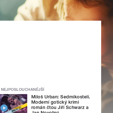
NEJPOSLOUCHANĚJŠÍ
Miloš Urban: Sedmikostelí.
Moderní gotický krimi
román čtou Jiří Schwarz a
Jan Novotný