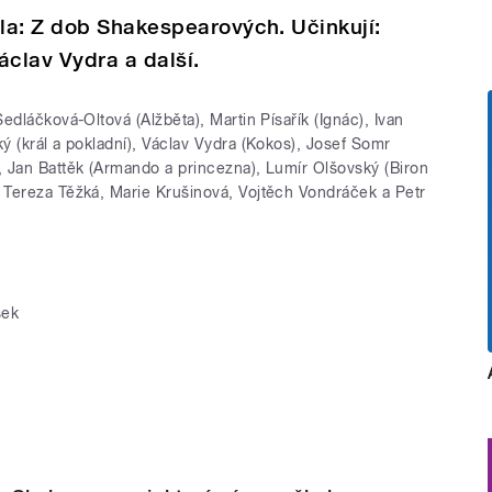
la: Z dob Shakespearových. Učinkují:
áclav Vydra a další.
edláčková-Oltová (Alžběta), Martin Písařík (Ignác), Ivan
ký (král a pokladní), Václav Vydra (Kokos), Josef Somr
, Jan Battěk (Armando a princezna), Lumír Olšovský (Biron
, Tereza Těžká, Marie Krušinová, Vojtěch Vondráček a Petr
sek