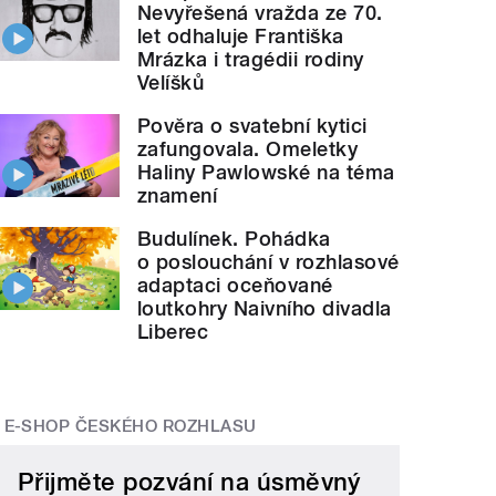
Nevyřešená vražda ze 70.
let odhaluje Františka
Mrázka i tragédii rodiny
Velíšků
Pověra o svatební kytici
zafungovala. Omeletky
Haliny Pawlowské na téma
znamení
Budulínek. Pohádka
o poslouchání v rozhlasové
adaptaci oceňované
loutkohry Naivního divadla
Liberec
E-SHOP ČESKÉHO ROZHLASU
Přijměte pozvání na úsměvný