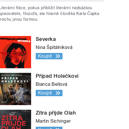
Literární fikce, pokus přiblížit literární nadsázkou
spisovatele, filozofa, ale hlavně člověka Karla Čapka
trochu jinou formou.
Severka
Nina Špitálníková
Koupit
Případ Holečkovi
Bianca Bellová
Koupit
Zítra přijde Olah
Martin Sichinger