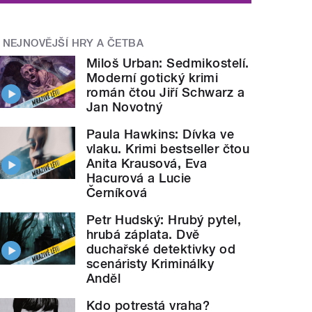
NEJNOVĚJŠÍ HRY A ČETBA
Miloš Urban: Sedmikostelí.
Moderní gotický krimi
román čtou Jiří Schwarz a
Jan Novotný
Paula Hawkins: Dívka ve
vlaku. Krimi bestseller čtou
Anita Krausová, Eva
Hacurová a Lucie
Černíková
Petr Hudský: Hrubý pytel,
hrubá záplata. Dvě
duchařské detektivky od
scenáristy Kriminálky
Anděl
Kdo potrestá vraha?