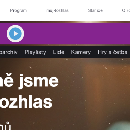
Program
mujRozhlas
Stanice
O r
oarchiv
Playlisty
Lidé
Kamery
Hry a četba