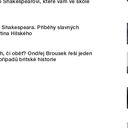
o Shakespearovi, které vám ve škole
Shakespeara. Příběhy slavných
ina Hilského
h, či oběť? Ondřej Brousek řeší jeden
řípadů britské historie