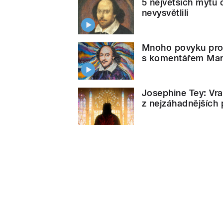
5 největších mýtů 
nevysvětlili
Mnoho povyku pro 
s komentářem Mart
Josephine Tey: Vra
z nejzáhadnějších p