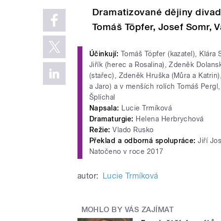
Dramatizované dějiny divad
Tomáš Töpfer, Josef Somr, V
Účinkují:
Tomáš Töpfer (kazatel), Klára S
Jiřík (herec a Rosalina), Zdeněk Dolans
(stařec), Zdeněk Hruška (Můra a Katrin)
a Jaro) a v menších rolích Tomáš Pergl
Šplíchal
Napsala:
Lucie Trmíková
Dramaturgie:
Helena Herbrychová
Režie:
Vlado Rusko
Překlad a odborná spolupráce:
Jiří Jo
Natočeno v roce 2017
autor:
Lucie Trmíková
MOHLO BY VÁS ZAJÍMAT